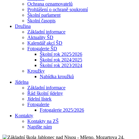
Ochrana oznamovatelů
Prohlášení o ochraně soukromí
Školní parlament
Školní časopis
Družina
Základní informace
Aktuality ŠD
Kalendář akcí ŠD
Fotogalerie ŠD
Školní rok 2025⁄2026
Školní rok 2024⁄2025
Školní rok 2023⁄2024
Kroužky
Nabídka kroužků
Jídelna
Základní informace
Řád školní jídelny
Jídelní lístek
Fotogalerie
Fotogalerie 2025/2026
Kontakty
Kontakty na ZŠ
Napište nám