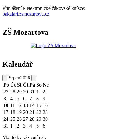
Přihlášení k elektronické žákovské knížce:
bakalari.zsmozartova.cz
ZŠ Mozartova
Kalendář
Srpen
2026
Po
Út
St
Čt
Pá
So
Ne
27
28
29
30
31
1
2
3
4
5
6
7
8
9
10
11
12
13
14
15
16
17
18
19
20
21
22
23
24
25
26
27
28
29
30
31
1
2
3
4
5
6
Mohlo by vás zajímat: