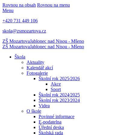
Rovnou na obsah
Rovnou na menu
Menu
+420 731 449 106
skola@zsmozartova.cz
ZŠ Mozartova
Jablonec nad Nisou - Mšeno
ZŠ Mozartova
Jablonec nad Nisou - Mšeno
Škola
Aktuality
Kalendář akcí
Fotogalerie
Školní rok 2025⁄2026
Akce
Sport
Školní rok 2024⁄2025
Školní rok 2023⁄2024
Videa
O škole
Povinné informace
E-podatelna
Úřední deska
Školská rada