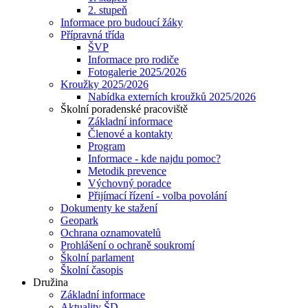
2. stupeň
Informace pro budoucí žáky
Přípravná třída
ŠVP
Informace pro rodiče
Fotogalerie 2025/2026
Kroužky 2025/2026
Nabídka externích kroužků 2025/2026
Školní poradenské pracoviště
Základní informace
Členové a kontakty
Program
Informace - kde najdu pomoc?
Metodik prevence
Výchovný poradce
Přijímací řízení - volba povolání
Dokumenty ke stažení
Geopark
Ochrana oznamovatelů
Prohlášení o ochraně soukromí
Školní parlament
Školní časopis
Družina
Základní informace
Aktuality ŠD