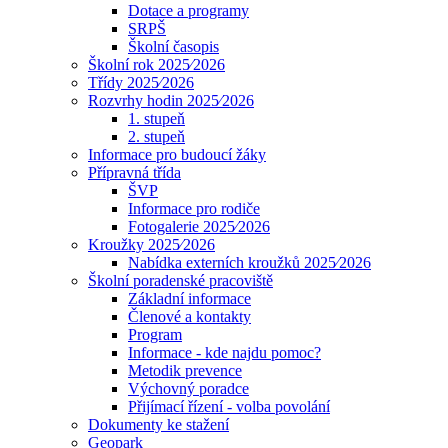
Dotace a programy
SRPŠ
Školní časopis
Školní rok 2025⁄2026
Třídy 2025⁄2026
Rozvrhy hodin 2025⁄2026
1. stupeň
2. stupeň
Informace pro budoucí žáky
Přípravná třída
ŠVP
Informace pro rodiče
Fotogalerie 2025⁄2026
Kroužky 2025⁄2026
Nabídka externích kroužků 2025⁄2026
Školní poradenské pracoviště
Základní informace
Členové a kontakty
Program
Informace - kde najdu pomoc?
Metodik prevence
Výchovný poradce
Přijímací řízení - volba povolání
Dokumenty ke stažení
Geopark