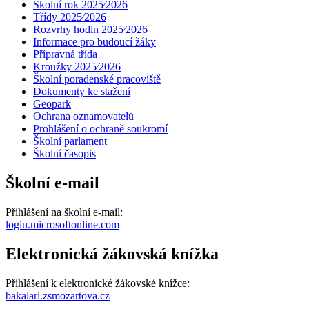
Školní rok 2025⁄2026
Třídy 2025⁄2026
Rozvrhy hodin 2025⁄2026
Informace pro budoucí žáky
Přípravná třída
Kroužky 2025⁄2026
Školní poradenské pracoviště
Dokumenty ke stažení
Geopark
Ochrana oznamovatelů
Prohlášení o ochraně soukromí
Školní parlament
Školní časopis
Školní e-mail
Přihlášení na školní e-mail:
login.microsoftonline.com
Elektronická žákovská knížka
Přihlášení k elektronické žákovské knížce:
bakalari.zsmozartova.cz