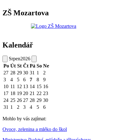
ZŠ Mozartova
Kalendář
Srpen
2026
Po
Út
St
Čt
Pá
So
Ne
27
28
29
30
31
1
2
3
4
5
6
7
8
9
10
11
12
13
14
15
16
17
18
19
20
21
22
23
24
25
26
27
28
29
30
31
1
2
3
4
5
6
Mohlo by vás zajímat:
Ovoce, zelenina a mléko do škol
Ministerstvo školství, mládeže a tělovýchovy