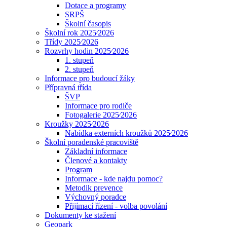
Dotace a programy
SRPŠ
Školní časopis
Školní rok 2025⁄2026
Třídy 2025⁄2026
Rozvrhy hodin 2025⁄2026
1. stupeň
2. stupeň
Informace pro budoucí žáky
Přípravná třída
ŠVP
Informace pro rodiče
Fotogalerie 2025⁄2026
Kroužky 2025⁄2026
Nabídka externích kroužků 2025⁄2026
Školní poradenské pracoviště
Základní informace
Členové a kontakty
Program
Informace - kde najdu pomoc?
Metodik prevence
Výchovný poradce
Přijímací řízení - volba povolání
Dokumenty ke stažení
Geopark