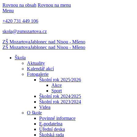
Rovnou na obsah
Rovnou na menu
Menu
+420 731 449 106
skola@zsmozartova.cz
ZŠ Mozartova
Jablonec nad Nisou - Mšeno
ZŠ Mozartova
Jablonec nad Nisou - Mšeno
Škola
Aktuality
Kalendář akcí
Fotogalerie
Školní rok 2025⁄2026
Akce
Sport
Školní rok 2024⁄2025
Školní rok 2023⁄2024
Videa
O škole
Povinné informace
E-podatelna
Úřední deska
Školská rada