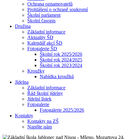
Ochrana oznamovatelů
Prohlášení o ochraně soukromí
Školní parlament
Školní časopis
Družina
Základní informace
Aktuality ŠD
Kalendář akcí ŠD
Fotogalerie ŠD
Školní rok 2025⁄2026
Školní rok 2024⁄2025
Školní rok 2023⁄2024
Kroužky
Nabídka kroužků
Jídelna
Základní informace
Řád školní jídelny
Jídelní lístek
Fotogalerie
Fotogalerie 2025/2026
Kontakty
Kontakty na ZŠ
Napište nám