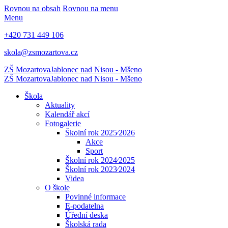
Rovnou na obsah
Rovnou na menu
Menu
+420 731 449 106
skola@zsmozartova.cz
ZŠ Mozartova
Jablonec nad Nisou - Mšeno
ZŠ Mozartova
Jablonec nad Nisou - Mšeno
Škola
Aktuality
Kalendář akcí
Fotogalerie
Školní rok 2025⁄2026
Akce
Sport
Školní rok 2024⁄2025
Školní rok 2023⁄2024
Videa
O škole
Povinné informace
E-podatelna
Úřední deska
Školská rada