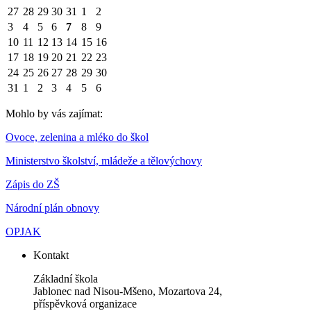
27
28
29
30
31
1
2
3
4
5
6
7
8
9
10
11
12
13
14
15
16
17
18
19
20
21
22
23
24
25
26
27
28
29
30
31
1
2
3
4
5
6
Mohlo by vás zajímat:
Ovoce, zelenina a mléko do škol
Ministerstvo školství, mládeže a tělovýchovy
Zápis do ZŠ
Národní plán obnovy
OPJAK
Kontakt
Základní škola
Jablonec nad Nisou-Mšeno, Mozartova 24,
příspěvková organizace