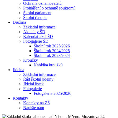
Ochrana oznamovatelů
Prohlášení o ochraně soukromí
Školní parlament
Školní časopis
Družina
Základní informace
Aktuality ŠD
Kalendář akcí ŠD
Fotogalerie ŠD
Školní rok 2025⁄2026
Školní rok 2024⁄2025
Školní rok 2023⁄2024
Kroužky
Nabídka kroužků
Jídelna
Základní informace
Řád školní jídelny
Jídelní lístek
Fotogalerie
Fotogalerie 2025/2026
Kontakty
Kontakty na ZŠ
Napište nám