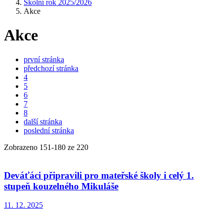
Školní rok 2025/2026
Akce
Akce
první stránka
předchozí stránka
4
5
6
7
8
další stránka
poslední stránka
Zobrazeno
151
-
180
ze 220
Deváťáci připravili pro mateřské školy i celý 1.
stupeň kouzelného Mikuláše
11. 12. 2025