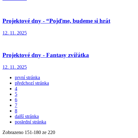
Projektové dny - “Pojďme, budeme si hrát
12. 11. 2025
Projektové dny - Fantasy zvířátka
12. 11. 2025
první stránka
předchozí stránka
4
5
6
7
8
další stránka
poslední stránka
Zobrazeno
151
-
180
ze 220