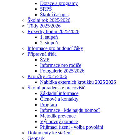
Dotace a programy
SRPŠ
Školní časopis
Školní rok 2025⁄2026
Třídy 2025⁄2026
Rozvrhy hodin 2025⁄2026
1. stupeň
2. stupeň
Informace pro budoucí žáky
Přípravná třída
ŠVP
Informace pro rodiče
Fotogalerie 2025⁄2026
Kroužky 2025⁄2026
Nabídka externích kroužků 2025⁄2026
Školní poradenské pracoviště
Základní informace
Členové a kontakty
Program
Informace - kde najdu pomoc?
Metodik prevence
Výchovný poradce
Přijímací řízení - volba povolání
Dokumenty ke stažení
Geopark