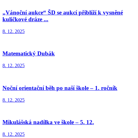
„Vánoční aukce“ ŠD se aukcí přiblíží k vysněné
kuličkové dráze ...
8. 12. 2025
Matematický Dubák
8. 12. 2025
Noční orientační běh po naší škole – 1. ročník
8. 12. 2025
Mikulášská nadílka ve škole – 5. 12.
8. 12. 2025