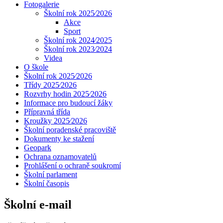
Fotogalerie
Školní rok 2025⁄2026
Akce
Sport
Školní rok 2024⁄2025
Školní rok 2023⁄2024
Videa
O škole
Školní rok 2025⁄2026
Třídy 2025⁄2026
Rozvrhy hodin 2025⁄2026
Informace pro budoucí žáky
Přípravná třída
Kroužky 2025⁄2026
Školní poradenské pracoviště
Dokumenty ke stažení
Geopark
Ochrana oznamovatelů
Prohlášení o ochraně soukromí
Školní parlament
Školní časopis
Školní e-mail