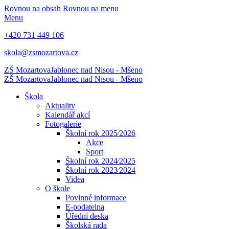
Rovnou na obsah
Rovnou na menu
Menu
+420 731 449 106
skola@zsmozartova.cz
ZŠ Mozartova
Jablonec nad Nisou - Mšeno
ZŠ Mozartova
Jablonec nad Nisou - Mšeno
Škola
Aktuality
Kalendář akcí
Fotogalerie
Školní rok 2025⁄2026
Akce
Sport
Školní rok 2024⁄2025
Školní rok 2023⁄2024
Videa
O škole
Povinné informace
E-podatelna
Úřední deska
Školská rada