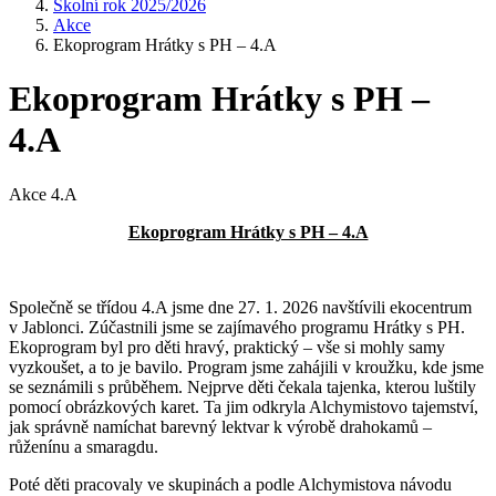
Školní rok 2025/2026
Akce
Ekoprogram Hrátky s PH – 4.A
Ekoprogram Hrátky s PH –
4.A
Akce 4.A
Ekoprogram Hrátky s PH – 4.A
Společně se třídou 4.A jsme dne 27. 1. 2026 navštívili ekocentrum
v Jablonci. Zúčastnili jsme se zajímavého programu Hrátky s PH.
Ekoprogram byl pro děti hravý, praktický – vše si mohly samy
vyzkoušet, a to je bavilo. Program jsme zahájili v kroužku, kde jsme
se seznámili s průběhem. Nejprve děti čekala tajenka, kterou luštily
pomocí obrázkových karet. Ta jim odkryla Alchymistovo tajemství,
jak správně namíchat barevný lektvar k výrobě drahokamů –
růženínu a smaragdu.
Poté děti pracovaly ve skupinách a podle Alchymistova návodu