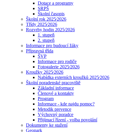
Dotace a programy
SRPŠ
Školní časopis
Školní rok 2025⁄2026
Třídy 2025⁄2026
Rozvrhy hodin 2025⁄2026
1. stupeň
2. stupeň
Informace pro budoucí žáky
Přípravná třída
ŠVP
Informace pro rodiče
Fotogalerie 2025⁄2026
Kroužky 2025⁄2026
Nabídka externích kroužků 2025⁄2026
Školní poradenské pracoviště
Základní informace
Členové a kontakty
Program
Informace - kde najdu pomoc?
Metodik prevence
Výchovný poradce
Přijímací řízení - volba povolání
Dokumenty ke stažení
Geopark