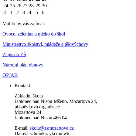
24
25
26
27
28
29
30
31
1
2
3
4
5
6
Mohlo by vás zajímat:
Ovoce, zelenina a mléko do škol
Ministerstvo školství, mládeže a tělovýchovy
Zápis do ZŠ
Národní plán obnovy
OPJAK
Kontakt
Základní škola
Jablonec nad Nisou-Mšeno, Mozartova 24,
příspěvková organizace
Mozartova 24
Jablonec nad Nisou 466 04
E-mail:
skola@zsmozartova.cz
Datová schránka: ykcmmwk