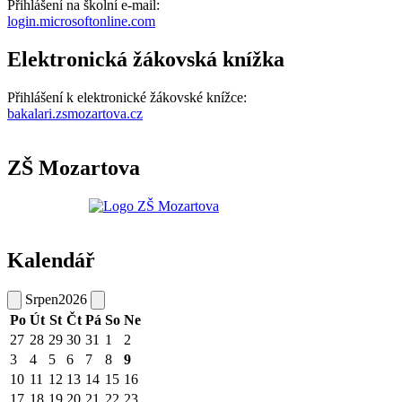
Přihlášení na školní e-mail:
login.microsoftonline.com
Elektronická žákovská knížka
Přihlášení k elektronické žákovské knížce:
bakalari.zsmozartova.cz
ZŠ Mozartova
Kalendář
Srpen
2026
Po
Út
St
Čt
Pá
So
Ne
27
28
29
30
31
1
2
3
4
5
6
7
8
9
10
11
12
13
14
15
16
17
18
19
20
21
22
23