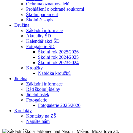
Ochrana oznamovatelů
Prohlášení o ochraně soukromí
Školní parlament
Školní časopis
Družina
Základní informace
Aktuality ŠD
Kalendář akcí ŠD
Fotogalerie ŠD
Školní rok 2025⁄2026
Školní rok 2024⁄2025
Školní rok 2023⁄2024
Kroužky
Nabídka kroužků
Jídelna
Základní informace
Řád školní jídelny
Jídelní lístek
Fotogalerie
Fotogalerie 2025/2026
Kontakty
Kontakty na ZŠ
Napište nám