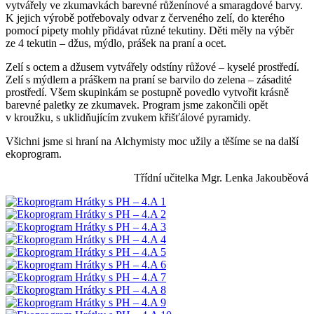
vytvářely ve zkumavkách barevné růženínové a smaragdové barvy.
K jejich výrobě potřebovaly odvar z červeného zelí, do kterého
pomocí pipety mohly přidávat různé tekutiny. Děti měly na výběr
ze 4 tekutin – džus, mýdlo, prášek na praní a ocet.
Zelí s octem a džusem vytvářely odstíny růžové – kyselé prostředí.
Zelí s mýdlem a práškem na praní se barvilo do zelena – zásadité
prostředí. Všem skupinkám se postupně povedlo vytvořit krásně
barevné paletky ze zkumavek. Program jsme zakončili opět
v kroužku, s uklidňujícím zvukem křišťálové pyramidy.
Všichni jsme si hraní na Alchymisty moc užily a těšíme se na další
ekoprogram.
Třídní učitelka Mgr. Lenka Jakouběová