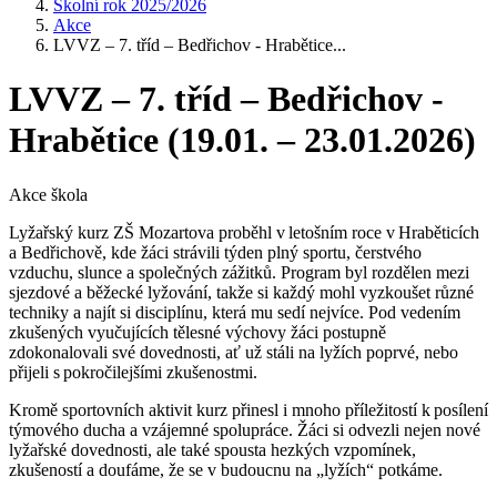
Školní rok 2025/2026
Akce
LVVZ – 7. tříd – Bedřichov - Hrabětice...
LVVZ – 7. tříd – Bedřichov -
Hrabětice (19.01. – 23.01.2026)
Akce škola
Lyžařský kurz ZŠ Mozartova proběhl v letošním roce v Hraběticích
a Bedřichově, kde žáci strávili týden plný sportu, čerstvého
vzduchu, slunce a společných zážitků. Program byl rozdělen mezi
sjezdové a běžecké lyžování, takže si každý mohl vyzkoušet různé
techniky a najít si disciplínu, která mu sedí nejvíce. Pod vedením
zkušených vyučujících tělesné výchovy žáci postupně
zdokonalovali své dovednosti, ať už stáli na lyžích poprvé, nebo
přijeli s pokročilejšími zkušenostmi.
Kromě sportovních aktivit kurz přinesl i mnoho příležitostí k posílení
týmového ducha a vzájemné spolupráce. Žáci si odvezli nejen nové
lyžařské dovednosti, ale také spousta hezkých vzpomínek,
zkušeností a doufáme, že se v budoucnu na „lyžích“ potkáme.