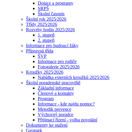
Dotace a programy
SRPŠ
Školní časopis
Školní rok 2025⁄2026
Třídy 2025⁄2026
Rozvrhy hodin 2025⁄2026
1. stupeň
2. stupeň
Informace pro budoucí žáky
Přípravná třída
ŠVP
Informace pro rodiče
Fotogalerie 2025⁄2026
Kroužky 2025⁄2026
Nabídka externích kroužků 2025⁄2026
Školní poradenské pracoviště
Základní informace
Členové a kontakty
Program
Informace - kde najdu pomoc?
Metodik prevence
Výchovný poradce
Přijímací řízení - volba povolání
Dokumenty ke stažení
Geopark