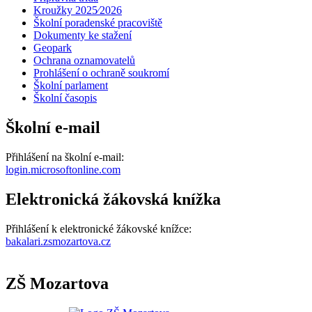
Kroužky 2025⁄2026
Školní poradenské pracoviště
Dokumenty ke stažení
Geopark
Ochrana oznamovatelů
Prohlášení o ochraně soukromí
Školní parlament
Školní časopis
Školní e-mail
Přihlášení na školní e-mail:
login.microsoftonline.com
Elektronická žákovská knížka
Přihlášení k elektronické žákovské knížce:
bakalari.zsmozartova.cz
ZŠ Mozartova