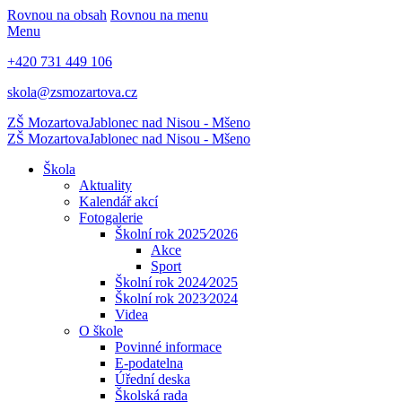
Rovnou na obsah
Rovnou na menu
Menu
+420 731 449 106
skola@zsmozartova.cz
ZŠ Mozartova
Jablonec nad Nisou - Mšeno
ZŠ Mozartova
Jablonec nad Nisou - Mšeno
Škola
Aktuality
Kalendář akcí
Fotogalerie
Školní rok 2025⁄2026
Akce
Sport
Školní rok 2024⁄2025
Školní rok 2023⁄2024
Videa
O škole
Povinné informace
E-podatelna
Úřední deska
Školská rada