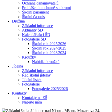
Ochrana oznamovatelů
Prohlášení o ochraně soukromí
Školní parlament
Školní časopis
Družina
Základní informace
Aktuality ŠD
Kalendář akcí ŠD
Fotogalerie ŠD
Školní rok 2025⁄2026
Školní rok 2024⁄2025
Školní rok 2023⁄2024
Kroužky
Nabídka kroužků
Jídelna
Základní informace
Řád školní jídelny
Jídelní lístek
Fotogalerie
Fotogalerie 2025/2026
Kontakty
Kontakty na ZŠ
Napište nám