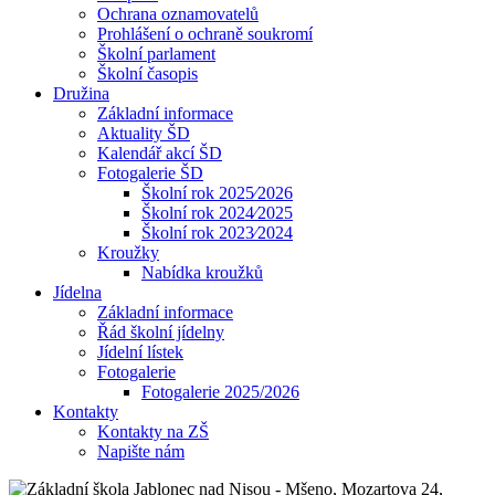
Ochrana oznamovatelů
Prohlášení o ochraně soukromí
Školní parlament
Školní časopis
Družina
Základní informace
Aktuality ŠD
Kalendář akcí ŠD
Fotogalerie ŠD
Školní rok 2025⁄2026
Školní rok 2024⁄2025
Školní rok 2023⁄2024
Kroužky
Nabídka kroužků
Jídelna
Základní informace
Řád školní jídelny
Jídelní lístek
Fotogalerie
Fotogalerie 2025/2026
Kontakty
Kontakty na ZŠ
Napište nám