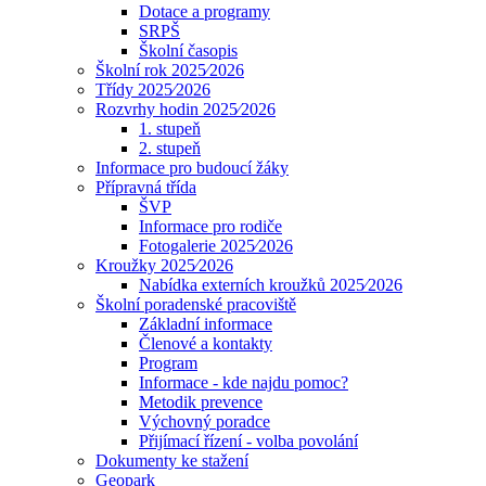
Dotace a programy
SRPŠ
Školní časopis
Školní rok 2025⁄2026
Třídy 2025⁄2026
Rozvrhy hodin 2025⁄2026
1. stupeň
2. stupeň
Informace pro budoucí žáky
Přípravná třída
ŠVP
Informace pro rodiče
Fotogalerie 2025⁄2026
Kroužky 2025⁄2026
Nabídka externích kroužků 2025⁄2026
Školní poradenské pracoviště
Základní informace
Členové a kontakty
Program
Informace - kde najdu pomoc?
Metodik prevence
Výchovný poradce
Přijímací řízení - volba povolání
Dokumenty ke stažení
Geopark