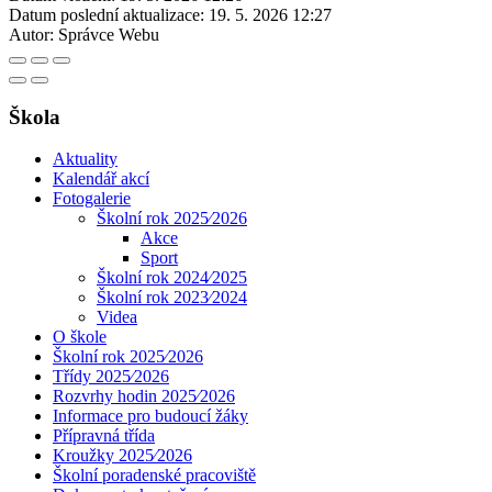
Datum poslední aktualizace:
19. 5. 2026 12:27
Autor:
Správce Webu
Škola
Aktuality
Kalendář akcí
Fotogalerie
Školní rok 2025⁄2026
Akce
Sport
Školní rok 2024⁄2025
Školní rok 2023⁄2024
Videa
O škole
Školní rok 2025⁄2026
Třídy 2025⁄2026
Rozvrhy hodin 2025⁄2026
Informace pro budoucí žáky
Přípravná třída
Kroužky 2025⁄2026
Školní poradenské pracoviště