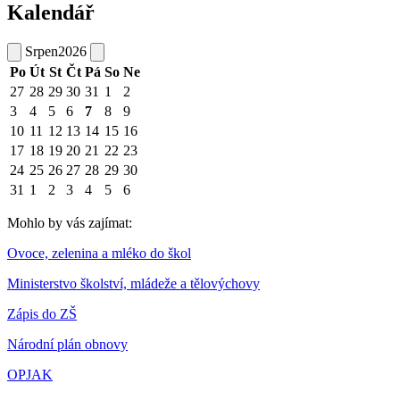
Kalendář
Srpen
2026
Po
Út
St
Čt
Pá
So
Ne
27
28
29
30
31
1
2
3
4
5
6
7
8
9
10
11
12
13
14
15
16
17
18
19
20
21
22
23
24
25
26
27
28
29
30
31
1
2
3
4
5
6
Mohlo by vás zajímat:
Ovoce, zelenina a mléko do škol
Ministerstvo školství, mládeže a tělovýchovy
Zápis do ZŠ
Národní plán obnovy
OPJAK