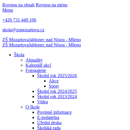
Rovnou na obsah
Rovnou na menu
Menu
+420 731 449 106
skola@zsmozartova.cz
ZŠ Mozartova
Jablonec nad Nisou - Mšeno
ZŠ Mozartova
Jablonec nad Nisou - Mšeno
Škola
Aktuality
Kalendář akcí
Fotogalerie
Školní rok 2025⁄2026
Akce
Sport
Školní rok 2024⁄2025
Školní rok 2023⁄2024
Videa
O škole
Povinné informace
E-podatelna
Úřední deska
Školská rada