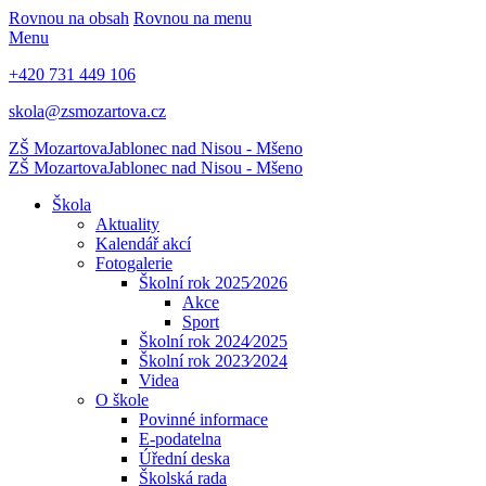
Rovnou na obsah
Rovnou na menu
Menu
+420 731 449 106
skola@zsmozartova.cz
ZŠ Mozartova
Jablonec nad Nisou - Mšeno
ZŠ Mozartova
Jablonec nad Nisou - Mšeno
Škola
Aktuality
Kalendář akcí
Fotogalerie
Školní rok 2025⁄2026
Akce
Sport
Školní rok 2024⁄2025
Školní rok 2023⁄2024
Videa
O škole
Povinné informace
E-podatelna
Úřední deska
Školská rada