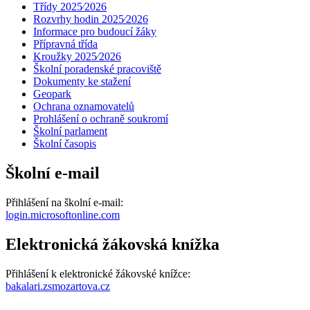
Třídy 2025⁄2026
Rozvrhy hodin 2025⁄2026
Informace pro budoucí žáky
Přípravná třída
Kroužky 2025⁄2026
Školní poradenské pracoviště
Dokumenty ke stažení
Geopark
Ochrana oznamovatelů
Prohlášení o ochraně soukromí
Školní parlament
Školní časopis
Školní e-mail
Přihlášení na školní e-mail:
login.microsoftonline.com
Elektronická žákovská knížka
Přihlášení k elektronické žákovské knížce:
bakalari.zsmozartova.cz