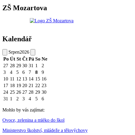
ZŠ Mozartova
Kalendář
Srpen
2026
Po
Út
St
Čt
Pá
So
Ne
27
28
29
30
31
1
2
3
4
5
6
7
8
9
10
11
12
13
14
15
16
17
18
19
20
21
22
23
24
25
26
27
28
29
30
31
1
2
3
4
5
6
Mohlo by vás zajímat:
Ovoce, zelenina a mléko do škol
Ministerstvo školství, mládeže a tělovýchovy