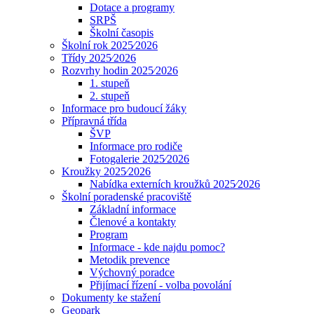
Dotace a programy
SRPŠ
Školní časopis
Školní rok 2025⁄2026
Třídy 2025⁄2026
Rozvrhy hodin 2025⁄2026
1. stupeň
2. stupeň
Informace pro budoucí žáky
Přípravná třída
ŠVP
Informace pro rodiče
Fotogalerie 2025⁄2026
Kroužky 2025⁄2026
Nabídka externích kroužků 2025⁄2026
Školní poradenské pracoviště
Základní informace
Členové a kontakty
Program
Informace - kde najdu pomoc?
Metodik prevence
Výchovný poradce
Přijímací řízení - volba povolání
Dokumenty ke stažení
Geopark