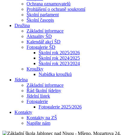
Ochrana oznamovatelů
Prohlášení o ochraně soukromí
Školní parlament
Školní časopis
Družina
Základní informace
Aktuality ŠD
Kalendář akcí ŠD
Fotogalerie ŠD
Školní rok 2025⁄2026
Školní rok 2024⁄2025
Školní rok 2023⁄2024
Kroužky
Nabídka kroužků
Jídelna
Základní informace
Řád školní jídelny
Jídelní lístek
Fotogalerie
Fotogalerie 2025/2026
Kontakty
Kontakty na ZŠ
Napište nám