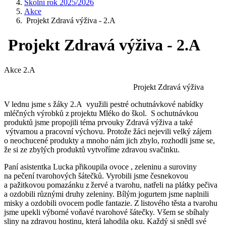
Školní rok 2025/2026
Akce
Projekt Zdravá výživa - 2.A
Projekt Zdravá výživa - 2.A
Akce 2.A
Projekt Zdravá výživa
V lednu jsme s žáky 2.A využili pestré ochutnávkové nabídky
mléčných výrobků z projektu Mléko do škol. S ochutnávkou
produktů jsme propojili téma prvouky Zdravá výživa a také
výtvarnou a pracovní výchovu. Protože žáci nejevili velký zájem
o neochucené produkty a mnoho nám jich zbylo, rozhodli jsme se,
že si ze zbylých produktů vytvoříme zdravou svačinku.
Paní asistentka Lucka přikoupila ovoce , zeleninu a suroviny
na pečení tvarohových šátečků. Vyrobili jsme česnekovou
a pažitkovou pomazánku z žervé a tvarohu, natřeli na plátky pečiva
a ozdobili různými druhy zeleniny. Bílým jogurtem jsme naplnili
misky a ozdobili ovocem podle fantazie. Z listového těsta a tvarohu
jsme upekli výborné voňavé tvarohové šátečky. Všem se sbíhaly
sliny na zdravou hostinu, která lahodila oku. Každý si snědl své