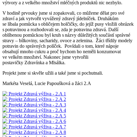
výtvory a z velkého množství mléčných produktů nic nezbylo.
V hodině prvouky jsme si zopakovali, co můžeme dělat pro své
zdraví a jak vytvořit vyvážený zdravý jídelníček. Druhákům
se líbala pomůcka s obličejem holčičky, do jejíž pusy vložili obrázek
s potravinou a rozhodovali se, zda je potravina zdravá. Další
oblíbenou pomůckou byl kruh s názvy důležitých součástí správné
stravy – bílkoviny, sacharidy, ovoce a zelenina. Žáci třídily modely
potravin do správných políček. Povídali o tom, které nápoje
obsahují mnoho cukru a proč bychom ho neměli konzumovat
ve velkém množství. Nakonec jsme vytvořili
postavičky Zdravínka a Mlsálka.
Projekt jsme si skvěle užili a také jsme si pochutnali.
Markéta Veselá, Lucie Papoušková a žáci 2.A