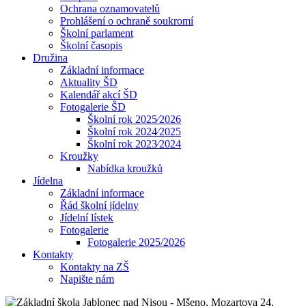
Ochrana oznamovatelů
Prohlášení o ochraně soukromí
Školní parlament
Školní časopis
Družina
Základní informace
Aktuality ŠD
Kalendář akcí ŠD
Fotogalerie ŠD
Školní rok 2025⁄2026
Školní rok 2024⁄2025
Školní rok 2023⁄2024
Kroužky
Nabídka kroužků
Jídelna
Základní informace
Řád školní jídelny
Jídelní lístek
Fotogalerie
Fotogalerie 2025/2026
Kontakty
Kontakty na ZŠ
Napište nám