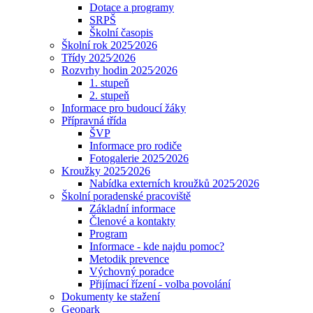
Dotace a programy
SRPŠ
Školní časopis
Školní rok 2025⁄2026
Třídy 2025⁄2026
Rozvrhy hodin 2025⁄2026
1. stupeň
2. stupeň
Informace pro budoucí žáky
Přípravná třída
ŠVP
Informace pro rodiče
Fotogalerie 2025⁄2026
Kroužky 2025⁄2026
Nabídka externích kroužků 2025⁄2026
Školní poradenské pracoviště
Základní informace
Členové a kontakty
Program
Informace - kde najdu pomoc?
Metodik prevence
Výchovný poradce
Přijímací řízení - volba povolání
Dokumenty ke stažení
Geopark