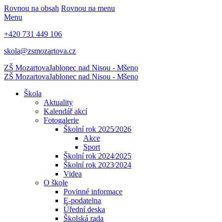
Rovnou na obsah
Rovnou na menu
Menu
+420 731 449 106
skola@zsmozartova.cz
ZŠ Mozartova
Jablonec nad Nisou - Mšeno
ZŠ Mozartova
Jablonec nad Nisou - Mšeno
Škola
Aktuality
Kalendář akcí
Fotogalerie
Školní rok 2025⁄2026
Akce
Sport
Školní rok 2024⁄2025
Školní rok 2023⁄2024
Videa
O škole
Povinné informace
E-podatelna
Úřední deska
Školská rada