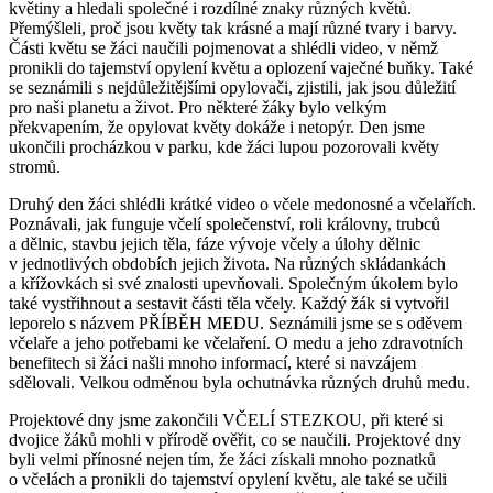
květiny a hledali společné i rozdílné znaky různých květů.
Přemýšleli, proč jsou květy tak krásné a mají různé tvary i barvy.
Části květu se žáci naučili pojmenovat a shlédli video, v němž
pronikli do tajemství opylení květu a oplození vaječné buňky. Také
se seznámili s nejdůležitějšími opylovači, zjistili, jak jsou důležití
pro naši planetu a život. Pro některé žáky bylo velkým
překvapením, že opylovat květy dokáže i netopýr. Den jsme
ukončili procházkou v parku, kde žáci lupou pozorovali květy
stromů.
Druhý den žáci shlédli krátké video o včele medonosné a včelařích.
Poznávali, jak funguje včelí společenství, roli královny, trubců
a dělnic, stavbu jejich těla, fáze vývoje včely a úlohy dělnic
v jednotlivých obdobích jejich života. Na různých skládankách
a křížovkách si své znalosti upevňovali. Společným úkolem bylo
také vystřihnout a sestavit části těla včely. Každý žák si vytvořil
leporelo s názvem PŘÍBĚH MEDU. Seznámili jsme se s oděvem
včelaře a jeho potřebami ke včelaření. O medu a jeho zdravotních
benefitech si žáci našli mnoho informací, které si navzájem
sdělovali. Velkou odměnou byla ochutnávka různých druhů medu.
Projektové dny jsme zakončili VČELÍ STEZKOU, při které si
dvojice žáků mohli v přírodě ověřit, co se naučili. Projektové dny
byli velmi přínosné nejen tím, že žáci získali mnoho poznatků
o včelách a pronikli do tajemství opylení květu, ale také se učili