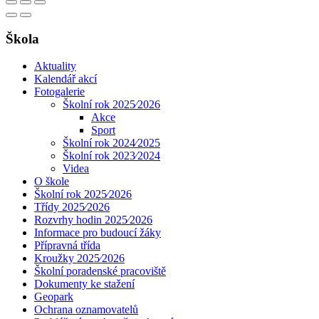
Škola
Aktuality
Kalendář akcí
Fotogalerie
Školní rok 2025⁄2026
Akce
Sport
Školní rok 2024⁄2025
Školní rok 2023⁄2024
Videa
O škole
Školní rok 2025⁄2026
Třídy 2025⁄2026
Rozvrhy hodin 2025⁄2026
Informace pro budoucí žáky
Přípravná třída
Kroužky 2025⁄2026
Školní poradenské pracoviště
Dokumenty ke stažení
Geopark
Ochrana oznamovatelů