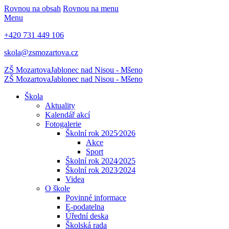
Rovnou na obsah
Rovnou na menu
Menu
+420 731 449 106
skola@zsmozartova.cz
ZŠ Mozartova
Jablonec nad Nisou - Mšeno
ZŠ Mozartova
Jablonec nad Nisou - Mšeno
Škola
Aktuality
Kalendář akcí
Fotogalerie
Školní rok 2025⁄2026
Akce
Sport
Školní rok 2024⁄2025
Školní rok 2023⁄2024
Videa
O škole
Povinné informace
E-podatelna
Úřední deska
Školská rada