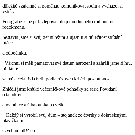
důležité vzájemně si pomáhat, komunikovat spolu a vycházet si
vstříc.
Fotografie jsme pak vlepovali do jednoduchého rodinného
rodokmenu.
Sestavili jsme si svůj denní režim a ujasnili si důležitost střídání
práce
a odpočinku.
Všichni si měli pamatovat své datum narození a zahráli jsme si hru,
při které
se měla celá třída řadit podle různých kritérií posloupnosti.
Zhlédli jsme krátké večerníčkové pohádky ze série Povídání
o tatínkovi
a mamince a Chaloupka na vršku.
Každý si vyrobil svůj dům – stojánek ze čtvrtky s dokreslenými
hlavičkami
svých nejbližších.