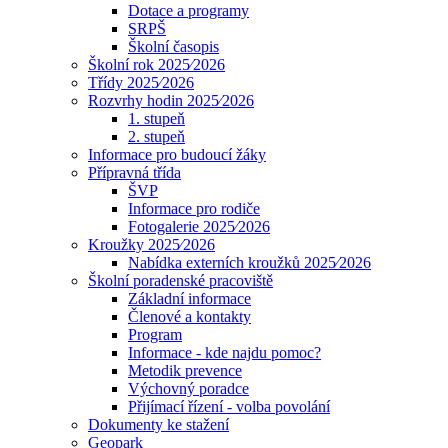
Dotace a programy
SRPŠ
Školní časopis
Školní rok 2025⁄2026
Třídy 2025⁄2026
Rozvrhy hodin 2025⁄2026
1. stupeň
2. stupeň
Informace pro budoucí žáky
Přípravná třída
ŠVP
Informace pro rodiče
Fotogalerie 2025⁄2026
Kroužky 2025⁄2026
Nabídka externích kroužků 2025⁄2026
Školní poradenské pracoviště
Základní informace
Členové a kontakty
Program
Informace - kde najdu pomoc?
Metodik prevence
Výchovný poradce
Přijímací řízení - volba povolání
Dokumenty ke stažení
Geopark