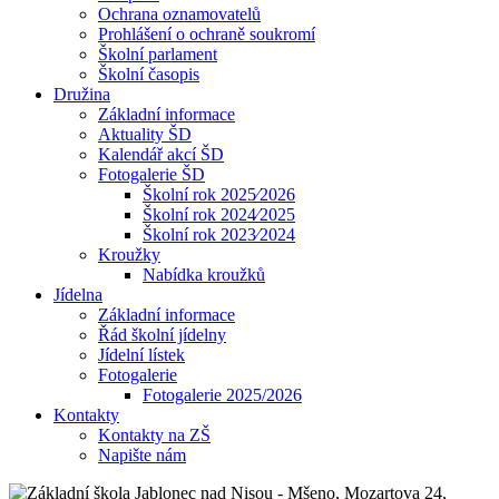
Ochrana oznamovatelů
Prohlášení o ochraně soukromí
Školní parlament
Školní časopis
Družina
Základní informace
Aktuality ŠD
Kalendář akcí ŠD
Fotogalerie ŠD
Školní rok 2025⁄2026
Školní rok 2024⁄2025
Školní rok 2023⁄2024
Kroužky
Nabídka kroužků
Jídelna
Základní informace
Řád školní jídelny
Jídelní lístek
Fotogalerie
Fotogalerie 2025/2026
Kontakty
Kontakty na ZŠ
Napište nám