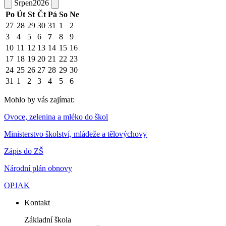
Srpen
2026
Po
Út
St
Čt
Pá
So
Ne
27
28
29
30
31
1
2
3
4
5
6
7
8
9
10
11
12
13
14
15
16
17
18
19
20
21
22
23
24
25
26
27
28
29
30
31
1
2
3
4
5
6
Mohlo by vás zajímat:
Ovoce, zelenina a mléko do škol
Ministerstvo školství, mládeže a tělovýchovy
Zápis do ZŠ
Národní plán obnovy
OPJAK
Kontakt
Základní škola