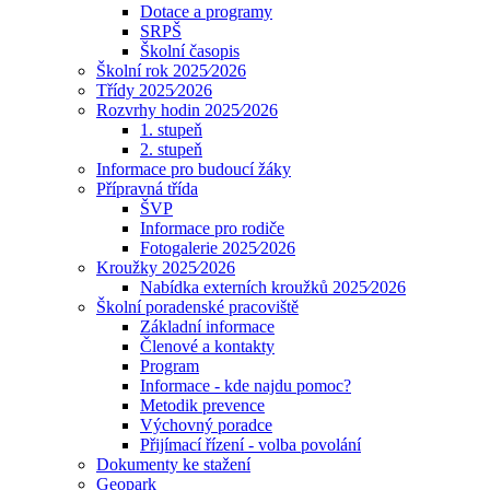
Dotace a programy
SRPŠ
Školní časopis
Školní rok 2025⁄2026
Třídy 2025⁄2026
Rozvrhy hodin 2025⁄2026
1. stupeň
2. stupeň
Informace pro budoucí žáky
Přípravná třída
ŠVP
Informace pro rodiče
Fotogalerie 2025⁄2026
Kroužky 2025⁄2026
Nabídka externích kroužků 2025⁄2026
Školní poradenské pracoviště
Základní informace
Členové a kontakty
Program
Informace - kde najdu pomoc?
Metodik prevence
Výchovný poradce
Přijímací řízení - volba povolání
Dokumenty ke stažení
Geopark