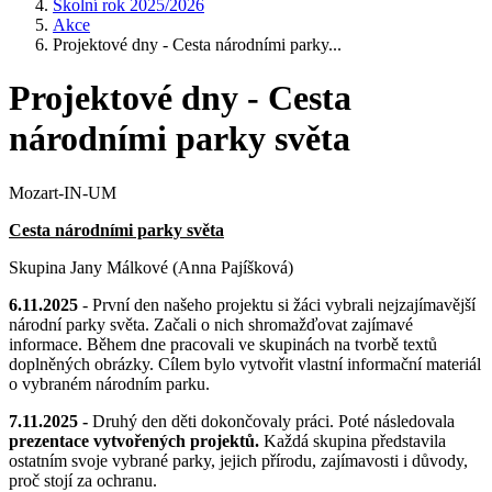
Školní rok 2025/2026
Akce
Projektové dny - Cesta národními parky...
Projektové dny - Cesta
národními parky světa
Mozart-IN-UM
Cesta národními parky světa
Skupina Jany Málkové (Anna Pajíšková)
6.11.2025
- První den našeho projektu si žáci vybrali nejzajímavější
národní parky světa. Začali o nich shromažďovat zajímavé
informace. Během dne pracovali ve skupinách na tvorbě textů
doplněných obrázky. Cílem bylo vytvořit vlastní informační materiál
o vybraném národním parku.
7.11.2025 -
Druhý den děti dokončovaly práci. Poté následovala
prezentace vytvořených projektů
.
Každá skupina představila
ostatním svoje vybrané parky, jejich přírodu, zajímavosti i důvody,
proč stojí za ochranu.