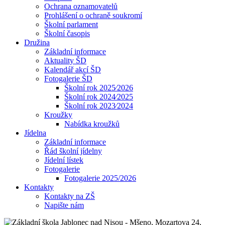
Ochrana oznamovatelů
Prohlášení o ochraně soukromí
Školní parlament
Školní časopis
Družina
Základní informace
Aktuality ŠD
Kalendář akcí ŠD
Fotogalerie ŠD
Školní rok 2025⁄2026
Školní rok 2024⁄2025
Školní rok 2023⁄2024
Kroužky
Nabídka kroužků
Jídelna
Základní informace
Řád školní jídelny
Jídelní lístek
Fotogalerie
Fotogalerie 2025/2026
Kontakty
Kontakty na ZŠ
Napište nám