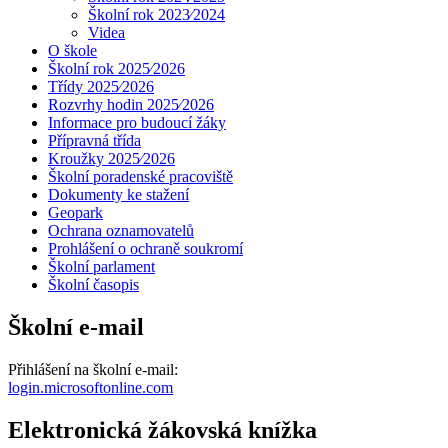
Školní rok 2023⁄2024
Videa
O škole
Školní rok 2025⁄2026
Třídy 2025⁄2026
Rozvrhy hodin 2025⁄2026
Informace pro budoucí žáky
Přípravná třída
Kroužky 2025⁄2026
Školní poradenské pracoviště
Dokumenty ke stažení
Geopark
Ochrana oznamovatelů
Prohlášení o ochraně soukromí
Školní parlament
Školní časopis
Školní e-mail
Přihlášení na školní e-mail:
login.microsoftonline.com
Elektronická žákovská knížka