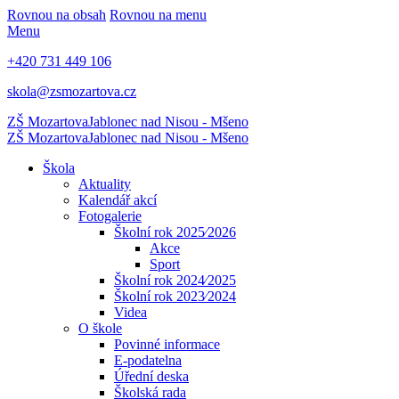
Rovnou na obsah
Rovnou na menu
Menu
+420 731 449 106
skola@zsmozartova.cz
ZŠ Mozartova
Jablonec nad Nisou - Mšeno
ZŠ Mozartova
Jablonec nad Nisou - Mšeno
Škola
Aktuality
Kalendář akcí
Fotogalerie
Školní rok 2025⁄2026
Akce
Sport
Školní rok 2024⁄2025
Školní rok 2023⁄2024
Videa
O škole
Povinné informace
E-podatelna
Úřední deska
Školská rada