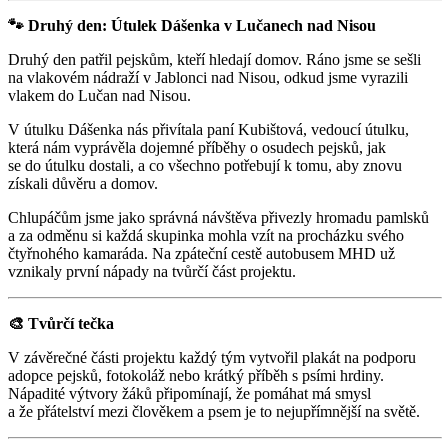
🐾
Druhý den: Útulek Dášenka v Lučanech nad Nisou
Druhý den patřil pejskům, kteří hledají domov. Ráno jsme se sešli
na vlakovém nádraží v Jablonci nad Nisou, odkud jsme vyrazili
vlakem do Lučan nad Nisou.
V útulku Dášenka nás přivítala paní Kubištová, vedoucí útulku,
která nám vyprávěla dojemné příběhy o osudech pejsků, jak
se do útulku dostali, a co všechno potřebují k tomu, aby znovu
získali důvěru a domov.
Chlupáčům jsme jako správná návštěva přivezly hromadu pamlsků
a za odměnu si každá skupinka mohla vzít na procházku svého
čtyřnohého kamaráda. Na zpáteční cestě autobusem MHD už
vznikaly první nápady na tvůrčí část projektu.
🎨
Tvůrčí tečka
V závěrečné části projektu každý tým vytvořil plakát na podporu
adopce pejsků, fotokoláž nebo krátký příběh s psími hrdiny.
Nápadité výtvory žáků připomínají, že pomáhat má smysl
a že přátelství mezi člověkem a psem je to nejupřímnější na světě.