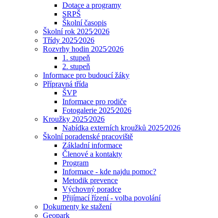
Dotace a programy
SRPŠ
Školní časopis
Školní rok 2025⁄2026
Třídy 2025⁄2026
Rozvrhy hodin 2025⁄2026
1. stupeň
2. stupeň
Informace pro budoucí žáky
Přípravná třída
ŠVP
Informace pro rodiče
Fotogalerie 2025⁄2026
Kroužky 2025⁄2026
Nabídka externích kroužků 2025⁄2026
Školní poradenské pracoviště
Základní informace
Členové a kontakty
Program
Informace - kde najdu pomoc?
Metodik prevence
Výchovný poradce
Přijímací řízení - volba povolání
Dokumenty ke stažení
Geopark