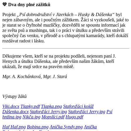
💛
Dva dny plné zážitků
Projekt
„Psí dobrodružství v Jizerkách – Husky & Dášenka“
byl
nejen zábavným, ale i poučným zážitkem. Žáci si vyzkoušeli, jaké to
je starat se o čtyřnohé mazlíčky, dozvěděli se spoustu informací jak
ze světa psů a mushingu, tak i o práci v útulku a především strávili
společný čas venku, v přírodě a s chlupatými kamarády, kteří dokáží
rozdávat radost i lásku.
Děkujeme všem, kteří se na projektu podíleli, nejenom paní J.
Henych a útulku Dášenka, ale především našim žákům, kteří
ukázali, že mají srdce na pravém místě.
Mgr. A. Kochánková, Mgr. J. Stará
Výstupy žáků
Viki.docx
Tlapky.pdf
Tlapka.png
Staforďáci koláž
Dášenka.docx
Staforďáci Jerry.jpg
Staforďáci Jerry.jpg
Psí
hrdina.jpg
Nikča.jpg
Mopslíci.pdf
Hugo.pdf
Haf Haf.png
Bobina.png
Anička Syndy.png
Anička