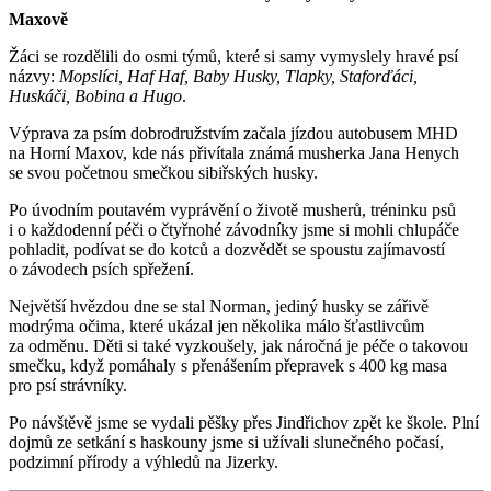
Maxově
Žáci se rozdělili do osmi týmů, které si samy vymyslely hravé psí
názvy:
Mopslíci, Haf Haf, Baby Husky, Tlapky, Staforďáci,
Huskáči, Bobina a Hugo
.
Výprava za psím dobrodružstvím začala jízdou autobusem MHD
na Horní Maxov, kde nás přivítala známá musherka Jana Henych
se svou početnou smečkou sibiřských husky.
Po úvodním poutavém vyprávění o životě musherů, tréninku psů
i o každodenní péči o čtyřnohé závodníky jsme si mohli chlupáče
pohladit, podívat se do kotců a dozvědět se spoustu zajímavostí
o závodech psích spřežení.
Největší hvězdou dne se stal Norman, jediný husky se zářivě
modrýma očima, které ukázal jen několika málo šťastlivcům
za odměnu. Děti si také vyzkoušely, jak náročná je péče o takovou
smečku, když pomáhaly s přenášením přepravek s 400 kg masa
pro psí strávníky.
Po návštěvě jsme se vydali pěšky přes Jindřichov zpět ke škole. Plní
dojmů ze setkání s haskouny jsme si užívali slunečného počasí,
podzimní přírody a výhledů na Jizerky.