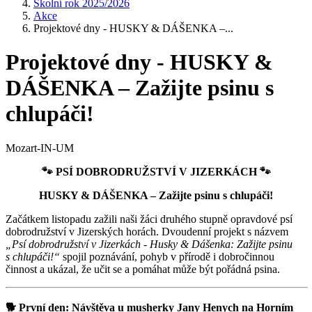
Školní rok 2025/2026
Akce
Projektové dny - HUSKY & DÁŠENKA –...
Projektové dny - HUSKY &
DÁŠENKA – Zažijte psinu s
chlupáči!
Mozart-IN-UM
🐾
PSÍ DOBRODRUŽSTVÍ V JIZERKÁCH
🐾
HUSKY & DÁŠENKA – Zažijte psinu s chlupáči!
Začátkem listopadu zažili naši žáci druhého stupně opravdové psí
dobrodružství v Jizerských horách. Dvoudenní projekt s názvem
„Psí dobrodružství v Jizerkách - Husky & Dášenka: Zažijte psinu
s chlupáči!“
spojil poznávání, pohyb v přírodě i dobročinnou
činnost a ukázal, že učit se a pomáhat může být pořádná psina.
🐕
První den: Návštěva u musherky Jany Henych na Horním