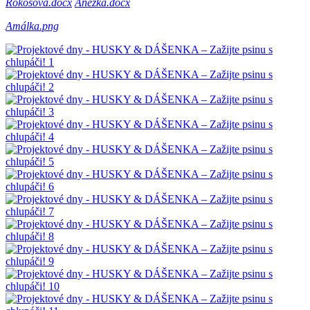
Rokosová.docx
Anežka.docx
Amálka.png