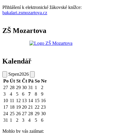
Přihlášení k elektronické žákovské knížce:
bakalari.zsmozartova.cz
ZŠ Mozartova
Kalendář
Srpen
2026
Po
Út
St
Čt
Pá
So
Ne
27
28
29
30
31
1
2
3
4
5
6
7
8
9
10
11
12
13
14
15
16
17
18
19
20
21
22
23
24
25
26
27
28
29
30
31
1
2
3
4
5
6
Mohlo by vás zajímat: