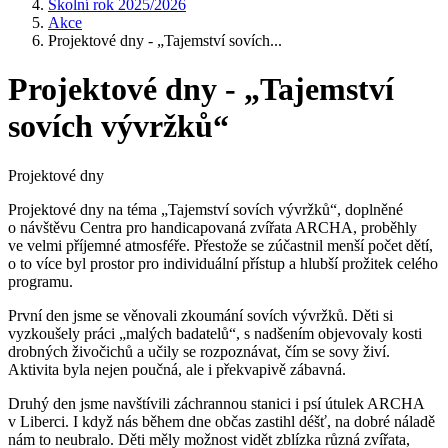
Školní rok 2025/2026
Akce
Projektové dny - „Tajemství sovích...
Projektové dny - „Tajemství
sovích vývržků“
Projektové dny
Projektové dny na téma „Tajemství sovích vývržků“, doplněné
o návštěvu Centra pro handicapovaná zvířata ARCHA, proběhly
ve velmi příjemné atmosféře. Přestože se zúčastnil menší počet dětí,
o to více byl prostor pro individuální přístup a hlubší prožitek celého
programu.
První den jsme se věnovali zkoumání sovích vývržků. Děti si
vyzkoušely práci „malých badatelů“, s nadšením objevovaly kosti
drobných živočichů a učily se rozpoznávat, čím se sovy živí.
Aktivita byla nejen poučná, ale i překvapivě zábavná.
Druhý den jsme navštívili záchrannou stanici i psí útulek ARCHA
v Liberci. I když nás během dne občas zastihl déšť, na dobré náladě
nám to neubralo. Děti měly možnost vidět zblízka různá zvířata,