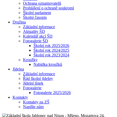
Ochrana oznamovatelů
Prohlášení o ochraně soukromí
Školní parlament
Školní časopis
Družina
Základní informace
Aktuality ŠD
Kalendář akcí ŠD
Fotogalerie ŠD
Školní rok 2025⁄2026
Školní rok 2024⁄2025
Školní rok 2023⁄2024
Kroužky
Nabídka kroužků
Jídelna
Základní informace
Řád školní jídelny
Jídelní lístek
Fotogalerie
Fotogalerie 2025/2026
Kontakty
Kontakty na ZŠ
Napište nám