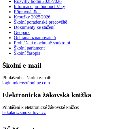
Rozvrhy hodin 2025⁄2026
Informace pro budoucí žáky
Přípravná třída
Kroužky 2025⁄2026
Školní poradenské pracoviště
Dokumenty ke stažení
Geopark
Ochrana oznamovatelů
Prohlášení o ochraně soukromí
Školní parlament
Školní časopis
Školní e-mail
Přihlášení na školní e-mail:
login.microsoftonline.com
Elektronická žákovská knížka
Přihlášení k elektronické žákovské knížce:
bakalari.zsmozartova.cz