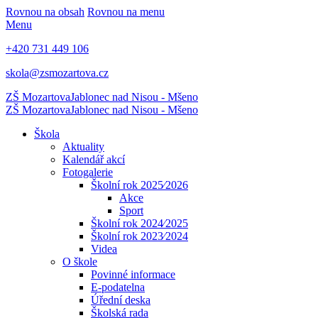
Rovnou na obsah
Rovnou na menu
Menu
+420 731 449 106
skola@zsmozartova.cz
ZŠ Mozartova
Jablonec nad Nisou - Mšeno
ZŠ Mozartova
Jablonec nad Nisou - Mšeno
Škola
Aktuality
Kalendář akcí
Fotogalerie
Školní rok 2025⁄2026
Akce
Sport
Školní rok 2024⁄2025
Školní rok 2023⁄2024
Videa
O škole
Povinné informace
E-podatelna
Úřední deska
Školská rada