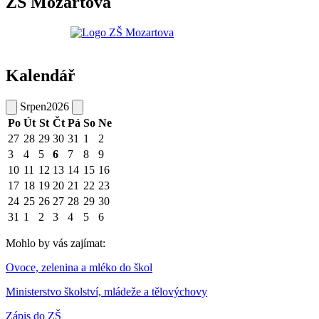
ZŠ Mozartova
Kalendář
Srpen
2026
Po
Út
St
Čt
Pá
So
Ne
27
28
29
30
31
1
2
3
4
5
6
7
8
9
10
11
12
13
14
15
16
17
18
19
20
21
22
23
24
25
26
27
28
29
30
31
1
2
3
4
5
6
Mohlo by vás zajímat:
Ovoce, zelenina a mléko do škol
Ministerstvo školství, mládeže a tělovýchovy
Zápis do ZŠ