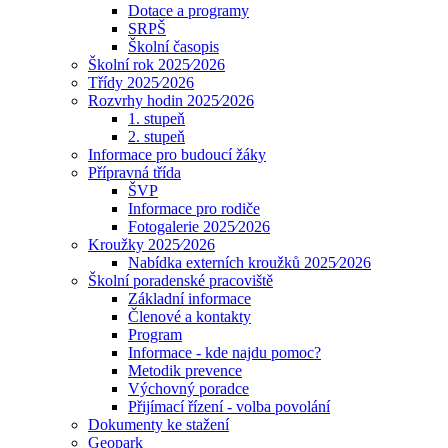
Dotace a programy
SRPŠ
Školní časopis
Školní rok 2025⁄2026
Třídy 2025⁄2026
Rozvrhy hodin 2025⁄2026
1. stupeň
2. stupeň
Informace pro budoucí žáky
Přípravná třída
ŠVP
Informace pro rodiče
Fotogalerie 2025⁄2026
Kroužky 2025⁄2026
Nabídka externích kroužků 2025⁄2026
Školní poradenské pracoviště
Základní informace
Členové a kontakty
Program
Informace - kde najdu pomoc?
Metodik prevence
Výchovný poradce
Přijímací řízení - volba povolání
Dokumenty ke stažení
Geopark