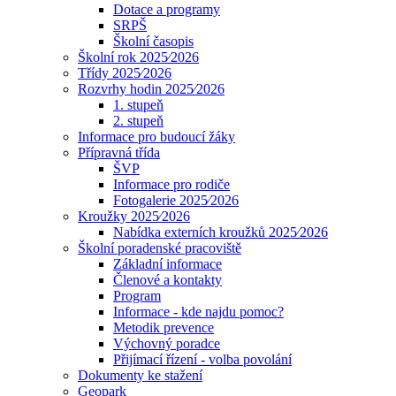
Dotace a programy
SRPŠ
Školní časopis
Školní rok 2025⁄2026
Třídy 2025⁄2026
Rozvrhy hodin 2025⁄2026
1. stupeň
2. stupeň
Informace pro budoucí žáky
Přípravná třída
ŠVP
Informace pro rodiče
Fotogalerie 2025⁄2026
Kroužky 2025⁄2026
Nabídka externích kroužků 2025⁄2026
Školní poradenské pracoviště
Základní informace
Členové a kontakty
Program
Informace - kde najdu pomoc?
Metodik prevence
Výchovný poradce
Přijímací řízení - volba povolání
Dokumenty ke stažení
Geopark