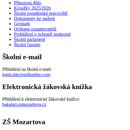
Přípravná třída
Kroužky 2025⁄2026
Školní poradenské pracoviště
Dokumenty ke stažení
Geopark
Ochrana oznamovatelů
Prohlášení o ochraně soukromí
Školní parlament
Školní časopis
Školní e-mail
Přihlášení na školní e-mail:
login.microsoftonline.com
Elektronická žákovská knížka
Přihlášení k elektronické žákovské knížce:
bakalari.zsmozartova.cz
ZŠ Mozartova