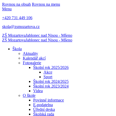
Rovnou na obsah
Rovnou na menu
Menu
+420 731 449 106
skola@zsmozartova.cz
ZŠ Mozartova
Jablonec nad Nisou - Mšeno
ZŠ Mozartova
Jablonec nad Nisou - Mšeno
Škola
Aktuality
Kalendář akcí
Fotogalerie
Školní rok 2025⁄2026
Akce
Sport
Školní rok 2024⁄2025
Školní rok 2023⁄2024
Videa
O škole
Povinné informace
E-podatelna
Úřední deska
Školská rada