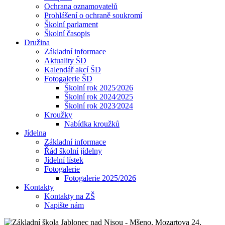
Ochrana oznamovatelů
Prohlášení o ochraně soukromí
Školní parlament
Školní časopis
Družina
Základní informace
Aktuality ŠD
Kalendář akcí ŠD
Fotogalerie ŠD
Školní rok 2025⁄2026
Školní rok 2024⁄2025
Školní rok 2023⁄2024
Kroužky
Nabídka kroužků
Jídelna
Základní informace
Řád školní jídelny
Jídelní lístek
Fotogalerie
Fotogalerie 2025/2026
Kontakty
Kontakty na ZŠ
Napište nám