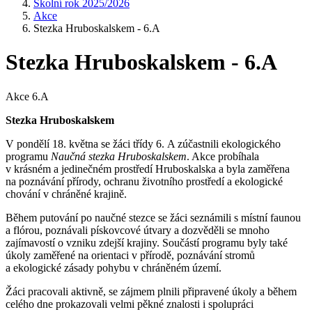
Školní rok 2025/2026
Akce
Stezka Hruboskalskem - 6.A
Stezka Hruboskalskem - 6.A
Akce 6.A
Stezka Hruboskalskem
V pondělí 18. května se žáci třídy 6. A zúčastnili ekologického
programu
Naučná stezka Hruboskalskem
. Akce probíhala
v krásném a jedinečném prostředí Hruboskalska a byla zaměřena
na poznávání přírody, ochranu životního prostředí a ekologické
chování v chráněné krajině.
Během putování po naučné stezce se žáci seznámili s místní faunou
a flórou, poznávali pískovcové útvary a dozvěděli se mnoho
zajímavostí o vzniku zdejší krajiny. Součástí programu byly také
úkoly zaměřené na orientaci v přírodě, poznávání stromů
a ekologické zásady pohybu v chráněném území.
Žáci pracovali aktivně, se zájmem plnili připravené úkoly a během
celého dne prokazovali velmi pěkné znalosti i spolupráci