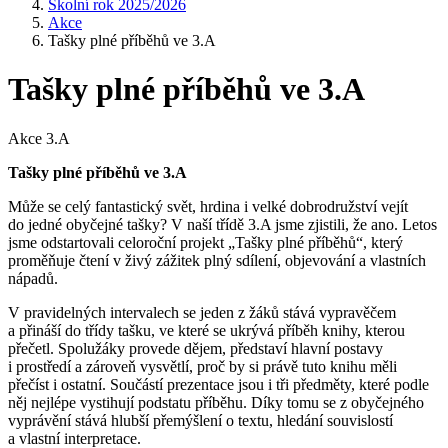
Školní rok 2025/2026
Akce
Tašky plné příběhů ve 3.A
Tašky plné příběhů ve 3.A
Akce 3.A
Tašky plné příběhů ve 3.A
Může se celý fantastický svět, hrdina i velké dobrodružství vejít
do jedné obyčejné tašky? V naší třídě 3.A jsme zjistili, že ano. Letos
jsme odstartovali celoroční projekt „Tašky plné příběhů“, který
proměňuje čtení v živý zážitek plný sdílení, objevování a vlastních
nápadů.
V pravidelných intervalech se jeden z žáků stává vypravěčem
a přináší do třídy tašku, ve které se ukrývá příběh knihy, kterou
přečetl. Spolužáky provede dějem, představí hlavní postavy
i prostředí a zároveň vysvětlí, proč by si právě tuto knihu měli
přečíst i ostatní. Součástí prezentace jsou i tři předměty, které podle
něj nejlépe vystihují podstatu příběhu. Díky tomu se z obyčejného
vyprávění stává hlubší přemýšlení o textu, hledání souvislostí
a vlastní interpretace.