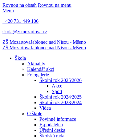
Rovnou na obsah
Rovnou na menu
Menu
+420 731 449 106
skola@zsmozartova.cz
ZŠ Mozartova
Jablonec nad Nisou - Mšeno
ZŠ Mozartova
Jablonec nad Nisou - Mšeno
Škola
Aktuality
Kalendář akcí
Fotogalerie
Školní rok 2025⁄2026
Akce
Sport
Školní rok 2024⁄2025
Školní rok 2023⁄2024
Videa
O škole
Povinné informace
E-podatelna
Úřední deska
Školská rada