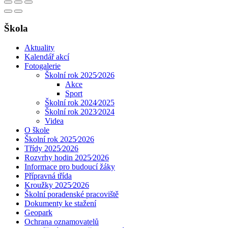
Škola
Aktuality
Kalendář akcí
Fotogalerie
Školní rok 2025⁄2026
Akce
Sport
Školní rok 2024⁄2025
Školní rok 2023⁄2024
Videa
O škole
Školní rok 2025⁄2026
Třídy 2025⁄2026
Rozvrhy hodin 2025⁄2026
Informace pro budoucí žáky
Přípravná třída
Kroužky 2025⁄2026
Školní poradenské pracoviště
Dokumenty ke stažení
Geopark
Ochrana oznamovatelů