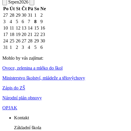
Srpen
2026
Po
Út
St
Čt
Pá
So
Ne
27
28
29
30
31
1
2
3
4
5
6
7
8
9
10
11
12
13
14
15
16
17
18
19
20
21
22
23
24
25
26
27
28
29
30
31
1
2
3
4
5
6
Mohlo by vás zajímat:
Ovoce, zelenina a mléko do škol
Ministerstvo školství, mládeže a tělovýchovy
Zápis do ZŠ
Národní plán obnovy
OPJAK
Kontakt
Základní škola