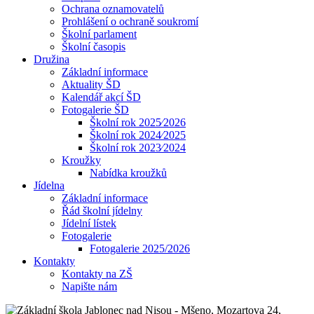
Ochrana oznamovatelů
Prohlášení o ochraně soukromí
Školní parlament
Školní časopis
Družina
Základní informace
Aktuality ŠD
Kalendář akcí ŠD
Fotogalerie ŠD
Školní rok 2025⁄2026
Školní rok 2024⁄2025
Školní rok 2023⁄2024
Kroužky
Nabídka kroužků
Jídelna
Základní informace
Řád školní jídelny
Jídelní lístek
Fotogalerie
Fotogalerie 2025/2026
Kontakty
Kontakty na ZŠ
Napište nám