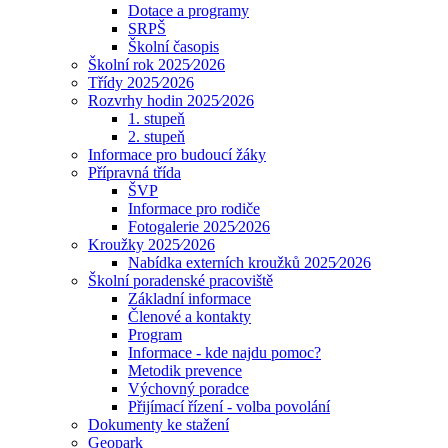
Dotace a programy
SRPŠ
Školní časopis
Školní rok 2025⁄2026
Třídy 2025⁄2026
Rozvrhy hodin 2025⁄2026
1. stupeň
2. stupeň
Informace pro budoucí žáky
Přípravná třída
ŠVP
Informace pro rodiče
Fotogalerie 2025⁄2026
Kroužky 2025⁄2026
Nabídka externích kroužků 2025⁄2026
Školní poradenské pracoviště
Základní informace
Členové a kontakty
Program
Informace - kde najdu pomoc?
Metodik prevence
Výchovný poradce
Přijímací řízení - volba povolání
Dokumenty ke stažení
Geopark