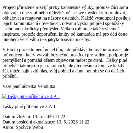
Projekt přirozeně rozvíjí prvky badatelské výuky, protože žáci sami
objevují, co je v příběhu důležité, učí se své myšlenky formulovat,
obhajovat a reagovat na názory ostatních. Každé vystoupení posiluje
jejich komunikační dovednosti, odvahu vystoupit před spolužáky
i schopnost kriticky přemýšlet. Velkou roli hraje také vzájemná
inspirace, protože doporučení knihy od kamaráda má pro děti často
mnohem větší váhu než jakýkoli seznam četby.
V tomto projektu není učitel tím, kdo předává hotové informace, ale
průvodcem, který vytváří bezpečné prostředí pro sdílení, podporuje
přemýšlení a pomáhá dětem objevovat radost ze čtení. „Tašky plné
příběhů“ tak nejsou jen o knihách, ale především o tom, že každý
žák může najít svůj hlas, svůj pohled a chuť ponořit se do dalších
příběhů.
Vaše paní učitelka Vendulka
Tašky plné příběhů ve 3.A 1
Datum vložení:
19. 5. 2026 11:22
Datum poslední aktualizace:
19. 5. 2026 11:22
Autor:
Správce Webu