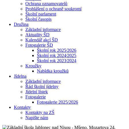
Ochrana oznamovatelů
Prohlášení o ochraně soukromí
Školní parlament
Školní časopis
Družina
Základní informace
Aktuality ŠD
Kalendář akcí ŠD
Fotogalerie ŠD
Školní rok 2025⁄2026
Školní rok 2024⁄2025
Školní rok 2023⁄2024
Kroužky
Nabídka kroužků
Jídelna
Základní informace
Řád školní jídelny
Jídelní lístek
Fotogalerie
Fotogalerie 2025/2026
Kontakty
Kontakty na ZŠ
Napište nám