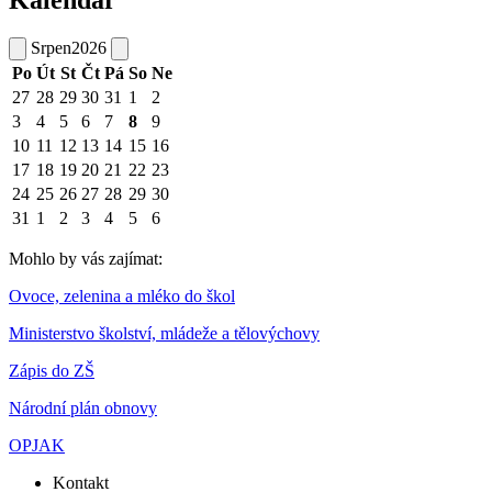
Srpen
2026
Po
Út
St
Čt
Pá
So
Ne
27
28
29
30
31
1
2
3
4
5
6
7
8
9
10
11
12
13
14
15
16
17
18
19
20
21
22
23
24
25
26
27
28
29
30
31
1
2
3
4
5
6
Mohlo by vás zajímat:
Ovoce, zelenina a mléko do škol
Ministerstvo školství, mládeže a tělovýchovy
Zápis do ZŠ
Národní plán obnovy
OPJAK
Kontakt