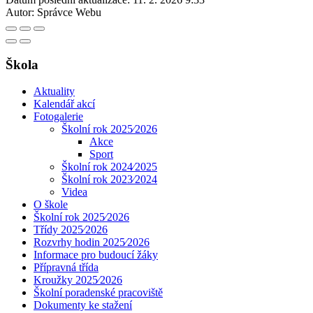
Autor:
Správce Webu
Škola
Aktuality
Kalendář akcí
Fotogalerie
Školní rok 2025⁄2026
Akce
Sport
Školní rok 2024⁄2025
Školní rok 2023⁄2024
Videa
O škole
Školní rok 2025⁄2026
Třídy 2025⁄2026
Rozvrhy hodin 2025⁄2026
Informace pro budoucí žáky
Přípravná třída
Kroužky 2025⁄2026
Školní poradenské pracoviště
Dokumenty ke stažení