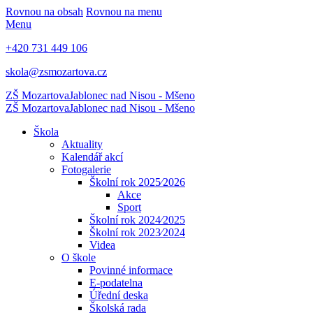
Rovnou na obsah
Rovnou na menu
Menu
+420 731 449 106
skola@zsmozartova.cz
ZŠ Mozartova
Jablonec nad Nisou - Mšeno
ZŠ Mozartova
Jablonec nad Nisou - Mšeno
Škola
Aktuality
Kalendář akcí
Fotogalerie
Školní rok 2025⁄2026
Akce
Sport
Školní rok 2024⁄2025
Školní rok 2023⁄2024
Videa
O škole
Povinné informace
E-podatelna
Úřední deska
Školská rada