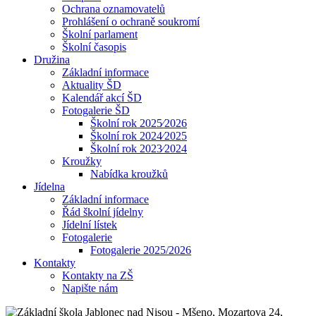
Ochrana oznamovatelů
Prohlášení o ochraně soukromí
Školní parlament
Školní časopis
Družina
Základní informace
Aktuality ŠD
Kalendář akcí ŠD
Fotogalerie ŠD
Školní rok 2025⁄2026
Školní rok 2024⁄2025
Školní rok 2023⁄2024
Kroužky
Nabídka kroužků
Jídelna
Základní informace
Řád školní jídelny
Jídelní lístek
Fotogalerie
Fotogalerie 2025/2026
Kontakty
Kontakty na ZŠ
Napište nám