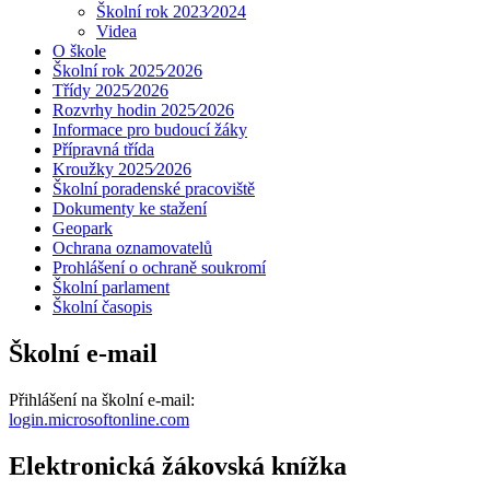
Školní rok 2023⁄2024
Videa
O škole
Školní rok 2025⁄2026
Třídy 2025⁄2026
Rozvrhy hodin 2025⁄2026
Informace pro budoucí žáky
Přípravná třída
Kroužky 2025⁄2026
Školní poradenské pracoviště
Dokumenty ke stažení
Geopark
Ochrana oznamovatelů
Prohlášení o ochraně soukromí
Školní parlament
Školní časopis
Školní e-mail
Přihlášení na školní e-mail:
login.microsoftonline.com
Elektronická žákovská knížka