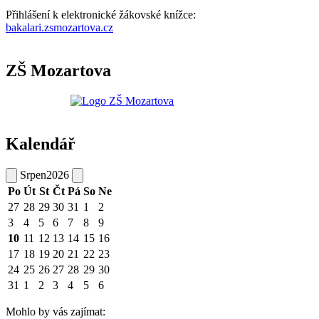
Přihlášení k elektronické žákovské knížce:
bakalari.zsmozartova.cz
ZŠ Mozartova
Kalendář
Srpen
2026
Po
Út
St
Čt
Pá
So
Ne
27
28
29
30
31
1
2
3
4
5
6
7
8
9
10
11
12
13
14
15
16
17
18
19
20
21
22
23
24
25
26
27
28
29
30
31
1
2
3
4
5
6
Mohlo by vás zajímat: