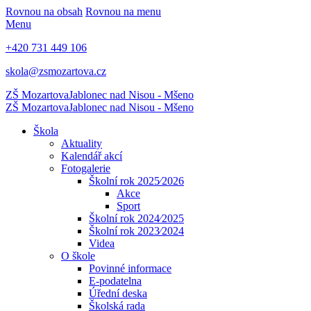
Rovnou na obsah
Rovnou na menu
Menu
+420 731 449 106
skola@zsmozartova.cz
ZŠ Mozartova
Jablonec nad Nisou - Mšeno
ZŠ Mozartova
Jablonec nad Nisou - Mšeno
Škola
Aktuality
Kalendář akcí
Fotogalerie
Školní rok 2025⁄2026
Akce
Sport
Školní rok 2024⁄2025
Školní rok 2023⁄2024
Videa
O škole
Povinné informace
E-podatelna
Úřední deska
Školská rada