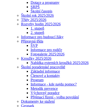
Dotace a programy
SRPŠ
Školní časopis
Školní rok 2025⁄2026
Třídy 2025⁄2026
Rozvrhy hodin 2025⁄2026
1. stupeň
2. stupeň
Informace pro budoucí žáky
Přípravná třída
ŠVP
Informace pro rodiče
Fotogalerie 2025⁄2026
Kroužky 2025⁄2026
Nabídka externích kroužků 2025⁄2026
Školní poradenské pracoviště
Základní informace
Členové a kontakty
Program
Informace - kde najdu pomoc?
Metodik prevence
Výchovný poradce
Přijímací řízení - volba povolání
Dokumenty ke stažení
Geopark