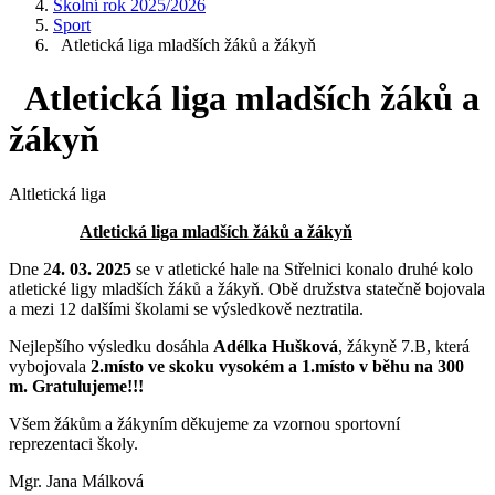
Školní rok 2025/2026
Sport
Atletická liga mladších žáků a žákyň
Atletická liga mladších žáků a
žákyň
Altletická liga
Atletická liga mladších žáků a žákyň
Dne 2
4. 03. 2025
se v atletické hale na Střelnici konalo druhé kolo
atletické ligy mladších žáků a žákyň. Obě družstva statečně bojovala
a mezi 12 dalšími školami se výsledkově neztratila.
Nejlepšího výsledku dosáhla
Adélka Hušková
, žákyně 7.B, která
vybojovala
2.místo ve skoku vysokém a 1.místo v běhu na 300
m. Gratulujeme!!!
Všem žákům a žákyním děkujeme za vzornou sportovní
reprezentaci školy.
Mgr. Jana Málková