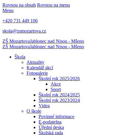
Rovnou na obsah
Rovnou na menu
Menu
+420 731 449 106
skola@zsmozartova.cz
ZŠ Mozartova
Jablonec nad Nisou - Mšeno
ZŠ Mozartova
Jablonec nad Nisou - Mšeno
Škola
Aktuality
Kalendář akcí
Fotogalerie
Školní rok 2025⁄2026
Akce
Sport
Školní rok 2024⁄2025
Školní rok 2023⁄2024
Videa
O škole
Povinné informace
E-podatelna
Úřední deska
Školská rada