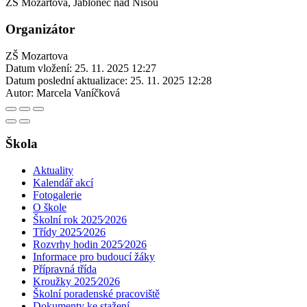
ZŠ Mozartova, Jablonec nad Nisou
Organizátor
ZŠ Mozartova
Datum vložení:
25. 11. 2025 12:27
Datum poslední aktualizace:
25. 11. 2025 12:28
Autor:
Marcela Vaníčková
Škola
Aktuality
Kalendář akcí
Fotogalerie
O škole
Školní rok 2025⁄2026
Třídy 2025⁄2026
Rozvrhy hodin 2025⁄2026
Informace pro budoucí žáky
Přípravná třída
Kroužky 2025⁄2026
Školní poradenské pracoviště
Dokumenty ke stažení