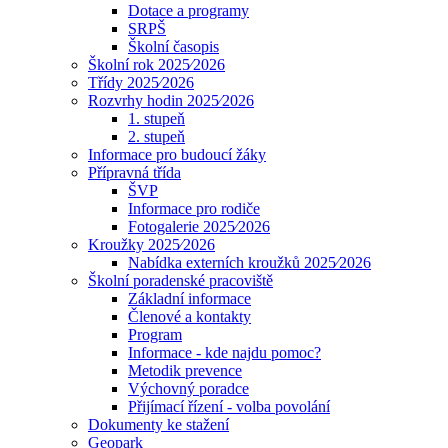
Dotace a programy
SRPŠ
Školní časopis
Školní rok 2025⁄2026
Třídy 2025⁄2026
Rozvrhy hodin 2025⁄2026
1. stupeň
2. stupeň
Informace pro budoucí žáky
Přípravná třída
ŠVP
Informace pro rodiče
Fotogalerie 2025⁄2026
Kroužky 2025⁄2026
Nabídka externích kroužků 2025⁄2026
Školní poradenské pracoviště
Základní informace
Členové a kontakty
Program
Informace - kde najdu pomoc?
Metodik prevence
Výchovný poradce
Přijímací řízení - volba povolání
Dokumenty ke stažení
Geopark