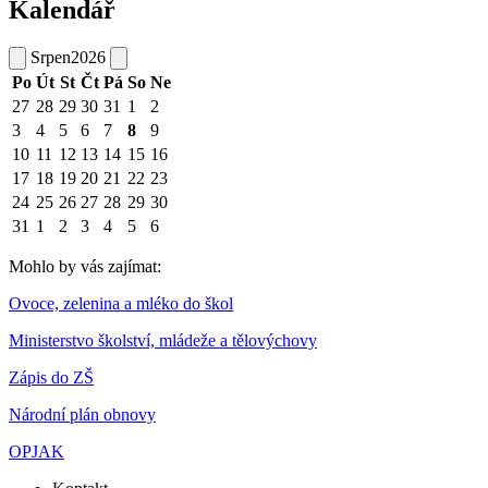
Kalendář
Srpen
2026
Po
Út
St
Čt
Pá
So
Ne
27
28
29
30
31
1
2
3
4
5
6
7
8
9
10
11
12
13
14
15
16
17
18
19
20
21
22
23
24
25
26
27
28
29
30
31
1
2
3
4
5
6
Mohlo by vás zajímat:
Ovoce, zelenina a mléko do škol
Ministerstvo školství, mládeže a tělovýchovy
Zápis do ZŠ
Národní plán obnovy
OPJAK