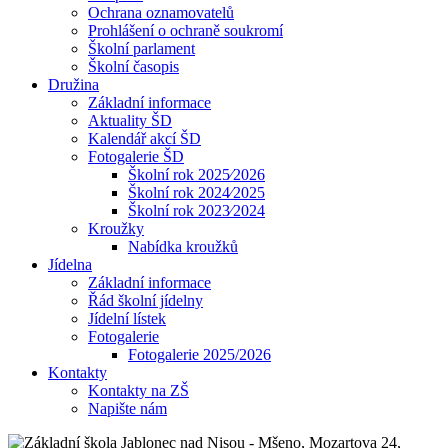
Ochrana oznamovatelů
Prohlášení o ochraně soukromí
Školní parlament
Školní časopis
Družina
Základní informace
Aktuality ŠD
Kalendář akcí ŠD
Fotogalerie ŠD
Školní rok 2025⁄2026
Školní rok 2024⁄2025
Školní rok 2023⁄2024
Kroužky
Nabídka kroužků
Jídelna
Základní informace
Řád školní jídelny
Jídelní lístek
Fotogalerie
Fotogalerie 2025/2026
Kontakty
Kontakty na ZŠ
Napište nám