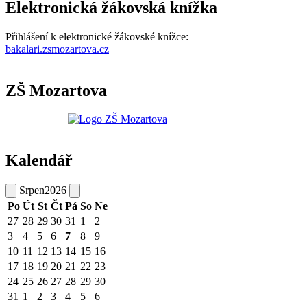
Elektronická žákovská knížka
Přihlášení k elektronické žákovské knížce:
bakalari.zsmozartova.cz
ZŠ Mozartova
Kalendář
Srpen
2026
Po
Út
St
Čt
Pá
So
Ne
27
28
29
30
31
1
2
3
4
5
6
7
8
9
10
11
12
13
14
15
16
17
18
19
20
21
22
23
24
25
26
27
28
29
30
31
1
2
3
4
5
6