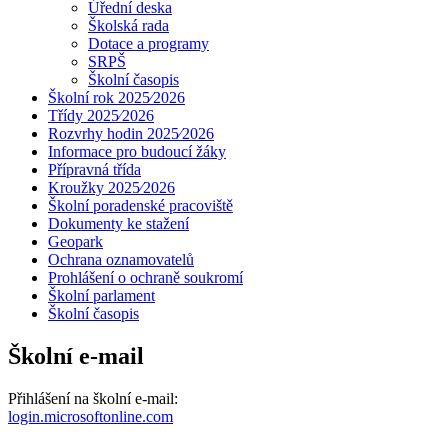
Úřední deska
Školská rada
Dotace a programy
SRPŠ
Školní časopis
Školní rok 2025⁄2026
Třídy 2025⁄2026
Rozvrhy hodin 2025⁄2026
Informace pro budoucí žáky
Přípravná třída
Kroužky 2025⁄2026
Školní poradenské pracoviště
Dokumenty ke stažení
Geopark
Ochrana oznamovatelů
Prohlášení o ochraně soukromí
Školní parlament
Školní časopis
Školní e-mail
Přihlášení na školní e-mail:
login.microsoftonline.com