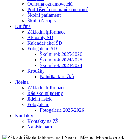
Ochrana oznamovatelů
Prohlášení o ochraně soukromí
Školní parlament
Školní časopis
Družina
Základní informace
Aktuality ŠD
Kalendář akcí ŠD
Fotogalerie ŠD
Školní rok 2025⁄2026
Školní rok 2024⁄2025
Školní rok 2023⁄2024
Kroužky
Nabídka kroužků
Jídelna
Základní informace
Řád školní jídelny
Jídelní lístek
Fotogalerie
Fotogalerie 2025/2026
Kontakty
Kontakty na ZŠ
Napište nám