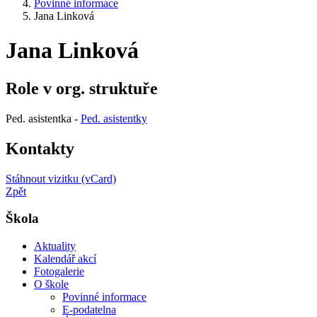
Povinné informace
Jana Linková
Jana Linková
Role v org. struktuře
Ped. asistentka -
Ped. asistentky
Kontakty
Stáhnout vizitku (vCard)
Zpět
Škola
Aktuality
Kalendář akcí
Fotogalerie
O škole
Povinné informace
E-podatelna