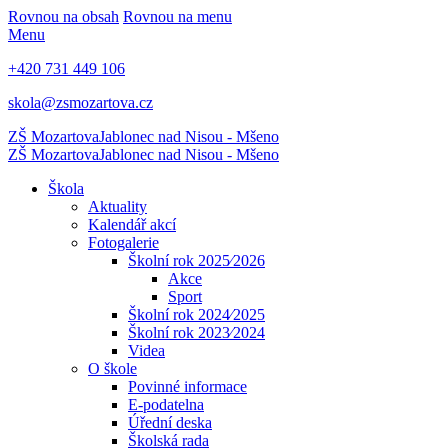
Rovnou na obsah
Rovnou na menu
Menu
+420 731 449 106
skola@zsmozartova.cz
ZŠ Mozartova
Jablonec nad Nisou - Mšeno
ZŠ Mozartova
Jablonec nad Nisou - Mšeno
Škola
Aktuality
Kalendář akcí
Fotogalerie
Školní rok 2025⁄2026
Akce
Sport
Školní rok 2024⁄2025
Školní rok 2023⁄2024
Videa
O škole
Povinné informace
E-podatelna
Úřední deska
Školská rada