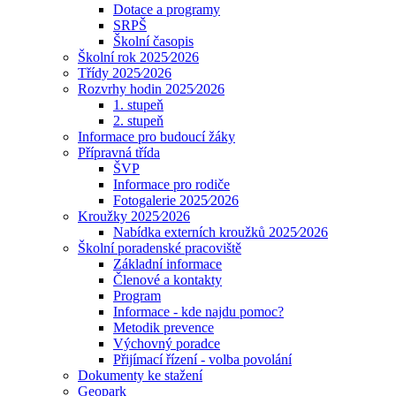
Dotace a programy
SRPŠ
Školní časopis
Školní rok 2025⁄2026
Třídy 2025⁄2026
Rozvrhy hodin 2025⁄2026
1. stupeň
2. stupeň
Informace pro budoucí žáky
Přípravná třída
ŠVP
Informace pro rodiče
Fotogalerie 2025⁄2026
Kroužky 2025⁄2026
Nabídka externích kroužků 2025⁄2026
Školní poradenské pracoviště
Základní informace
Členové a kontakty
Program
Informace - kde najdu pomoc?
Metodik prevence
Výchovný poradce
Přijímací řízení - volba povolání
Dokumenty ke stažení
Geopark