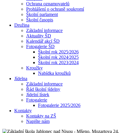
Ochrana oznamovatelů
Prohlášení o ochraně soukromí
Školní parlament
Školní časopis
Družina
Základní informace
Aktuality ŠD
Kalendář akcí ŠD
Fotogalerie ŠD
Školní rok 2025⁄2026
Školní rok 2024⁄2025
Školní rok 2023⁄2024
Kroužky
Nabídka kroužků
Jídelna
Základní informace
Řád školní jídelny
Jídelní lístek
Fotogalerie
Fotogalerie 2025/2026
Kontakty
Kontakty na ZŠ
Napište nám