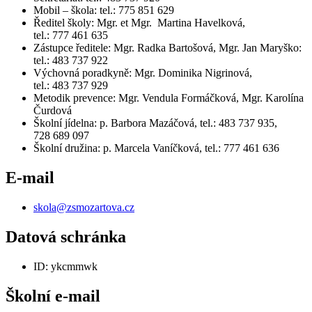
Mobil – škola: tel.: 775 851 629
Ředitel školy: Mgr. et Mgr. Martina Havelková,
tel.: 777 461 635
Zástupce ředitele: Mgr. Radka Bartošová, Mgr. Jan Maryško:
tel.: 483 737 922
Výchovná poradkyně: Mgr. Dominika Nigrinová,
tel.: 483 737 929
Metodik prevence: Mgr. Vendula Formáčková, Mgr. Karolína
Čurdová
Školní jídelna: p. Barbora Mazáčová, tel.: 483 737 935,
728 689 097
Školní družina: p. Marcela Vaníčková, tel.: 777 461 636
E-mail
skola@zsmozartova.cz
Datová schránka
ID: ykcmmwk
Školní e-mail