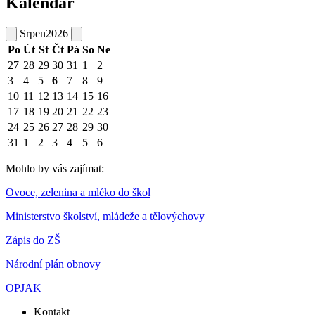
Kalendář
Srpen
2026
Po
Út
St
Čt
Pá
So
Ne
27
28
29
30
31
1
2
3
4
5
6
7
8
9
10
11
12
13
14
15
16
17
18
19
20
21
22
23
24
25
26
27
28
29
30
31
1
2
3
4
5
6
Mohlo by vás zajímat:
Ovoce, zelenina a mléko do škol
Ministerstvo školství, mládeže a tělovýchovy
Zápis do ZŠ
Národní plán obnovy
OPJAK
Kontakt