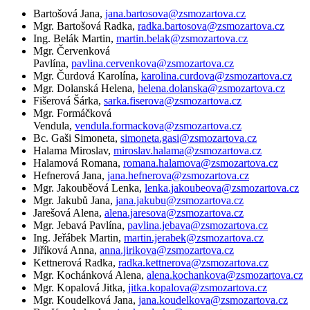
Bartošová Jana,
jana.bartosova@zsmozartova.cz
Mgr. Bartošová Radka,
radka.bartosova@zsmozartova.cz
Ing. Belák Martin,
martin.belak@zsmozartova.cz
Mgr. Červenková
Pavlína,
pavlina.cervenkova@zsmozartova.cz
Mgr. Čurdová Karolína,
karolina.curdova@zsmozartova.cz
Mgr. Dolanská Helena,
helena.dolanska@zsmozartova.cz
Fišerová Šárka,
sarka.fiserova@zsmozartova.cz
Mgr. Formáčková
Vendula,
vendula.formackova@zsmozartova.cz
Bc. Gaši Simoneta,
simoneta.gasi@zsmozartova.cz
Halama Miroslav,
miroslav.halama@zsmozartova.cz
Halamová Romana,
romana.halamova@zsmozartova.cz
Hefnerová Jana,
jana.hefnerova@zsmozartova.cz
Mgr. Jakouběová Lenka,
lenka.jakoubeova@zsmozartova.cz
Mgr. Jakubů Jana,
jana.jakubu@zsmozartova.cz
Jarešová Alena,
alena.jaresova@zsmozartova.cz
Mgr. Jebavá Pavlína,
pavlina.jebava@zsmozartova.cz
Ing. Jeřábek Martin,
martin.jerabek@zsmozartova.cz
Jiříková Anna,
anna.jirikova@zsmozartova.cz
Kettnerová Radka,
radka.kettnerova@zsmozartova.cz
Mgr. Kochánková Alena,
alena.kochankova@zsmozartova.cz
Mgr. Kopalová Jitka,
jitka.kopalova@zsmozartova.cz
Mgr. Koudelková Jana,
jana.koudelkova@zsmozartova.cz