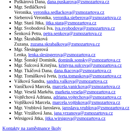
Puškárová Dana,
dana.puskarova@zsmozartova.cz
Mgr. Sedláčková
Veronika,
veronika.sedlackova@zsmozartova.cz
Sieberová Veronika,
veronika.sieberova@zsmozartova.cz
Mgr. Stará Jitka,
jitka.stara@zsmozartova.cz
Mgr. Svobodová Iva,
iva.svobodova@zsmozartova.cz
Šenková Petra,
petra.senkova@zsmozartova.cz
Mgr. Škrabálková
Zuzana,
zuzana.skrabalkova@zsmozartova.cz
Mgr. Šlesingerová
Lenka,
lenka.slesingerova@zsmozartova.cz
Mgr. Šonský Dominik,
dominik.sonsky@zsmozartova.cz
Mgr. Šulcová Kristýna,
kristyna.sulcova@zsmozartova.cz
Mgr. Tkáčová Dana,
dana.tkacova@zsmozartova.cz
Mgr. Tomášková Iveta,
iveta.tomaskova@zsmozartova.cz
Válková Sandra,
sandra.valkova@zsmozartova.cz
Vaníčková Marcela,
marcela.vanickova@zsmozartova.cz
Mgr. Veselá Markéta,
marketa.vesela@zsmozartova.cz
Vojtěchová Adriana,
adriana.vojtechova@zsmozartova.cz
Vojtíšková Marcela,
marcela.vojtiskova@zsmozartova.cz
Mgr. Vrublová Jaroslava,
jaroslava.vrublova@zsmozartova.cz
Mgr. Vrzáňová Jana,
jana.vrzanova@zsmozartova.cz
Wirsigová Jitka,
jitka.wirsigova@zsmozartova.cz
Kontakty na zaměstnance školy