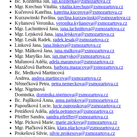
Bc. Kozderka Jan,
jan.kozderka@zsmozartova.cz
Mgr. Krechun Vitaliia,
vitaliia.krechun@zsmozartova.cz
Kučerová Kateřina,
katerina.kucerova@zsmozartova.cz
Kurzawinski Pavlína,
pavlina.kurzawinski@zsmozartova.cz
Kylianová Veronika,
veronika.kylianova@zsmozartova.cz
Mgr. Lachnittová Jana,
jana.lachnittova@zsmozartova.cz
Mgr. Lejsková Jana,
jana.lejskova@zsmozartova.cz
Mgr. Lesák Radek,
radek.lesak@zsmozartova.cz
Linková Jana,
jana.linkova@zsmozartova.cz
Mgr. Málková Jana,
jana.malkova@zsmozartova.cz
Mgr. Maryško Jan,
jan.marysko@zsmozartova.cz
Mařanová Adéla,
adela.maranova@zsmozartova.cz
Mazáčová Barbora,
barbora.mazacova@zsmozartova.cz
Bc. Medková Martincová
Andrea,
andrea.martincova@zsmozartova.cz
Němečková Petra,
petra.nemeckova@zsmozartova.cz
Mgr. Nigrinová
Dominika,
dominika.nigrinova@zsmozartova.cz
Bc. Pajíšková Anna,
anna.pajiskova@zsmozartova.cz
Papoušková Lucie,
lucie.papouskova@zsmozartova.cz
Petráňová Adéla,
adela.petranova@zsmozartova.cz
Pfeiffer Sandra,
sandra.pfeiffer@zsmozartova.cz
Mgr. Picková Marie,
marie.pickova@zsmozartova.cz
Mgr. Plačková Klára,
klara.plackova@zsmozartova.cz
Prokešová Silvie,
silvie.prokesova@zsmozartova.cz