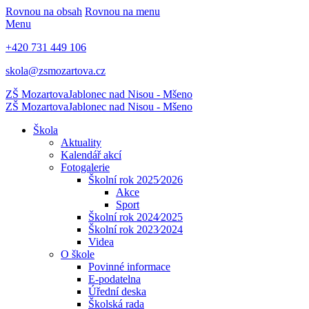
Rovnou na obsah
Rovnou na menu
Menu
+420 731 449 106
skola@zsmozartova.cz
ZŠ Mozartova
Jablonec nad Nisou - Mšeno
ZŠ Mozartova
Jablonec nad Nisou - Mšeno
Škola
Aktuality
Kalendář akcí
Fotogalerie
Školní rok 2025⁄2026
Akce
Sport
Školní rok 2024⁄2025
Školní rok 2023⁄2024
Videa
O škole
Povinné informace
E-podatelna
Úřední deska
Školská rada