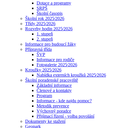
Dotace a programy
SRPŠ
Školní časopis
Školní rok 2025⁄2026
Třídy 2025⁄2026
Rozvrhy hodin 2025⁄2026
1. stupeň
2. stupeň
Informace pro budoucí žáky
Přípravná třída
ŠVP
Informace pro rodiče
Fotogalerie 2025⁄2026
Kroužky 2025⁄2026
Nabídka externích kroužků 2025⁄2026
Školní poradenské pracoviště
Základní informace
Členové a kontakty
Program
Informace - kde najdu pomoc?
Metodik prevence
Výchovný poradce
Přijímací řízení - volba povolání
Dokumenty ke stažení
Geopark