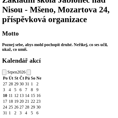
Nisou - Mšeno, Mozartova 24,
příspěvková organizace
Motto
Poznej sebe, abys mohl pochopit druhé. Neříkej, co ses učil,
ukaž, co umíš.
Kalendář akcí
Srpen
2026
Po
Út
St
Čt
Pá
So
Ne
27
28
29
30
31
1
2
3
4
5
6
7
8
9
10
11
12
13
14
15
16
17
18
19
20
21
22
23
24
25
26
27
28
29
30
31
1
2
3
4
5
6