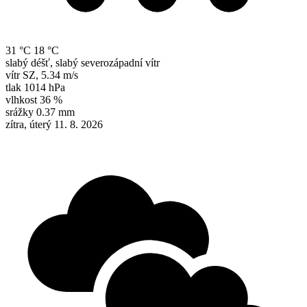
31 °C
18 °C
slabý déšť, slabý severozápadní vítr
vítr
SZ
,
5.34 m/s
tlak
1014 hPa
vlhkost
36 %
srážky
0.37 mm
zítra, úterý 11. 8. 2026