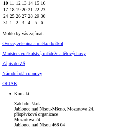
10
11
12
13
14
15
16
17
18
19
20
21
22
23
24
25
26
27
28
29
30
31
1
2
3
4
5
6
Mohlo by vás zajímat:
Ovoce, zelenina a mléko do škol
Ministerstvo školství, mládeže a tělovýchovy
Zápis do ZŠ
Národní plán obnovy
OPJAK
Kontakt
Základní škola
Jablonec nad Nisou-Mšeno, Mozartova 24,
příspěvková organizace
Mozartova 24
Jablonec nad Nisou 466 04