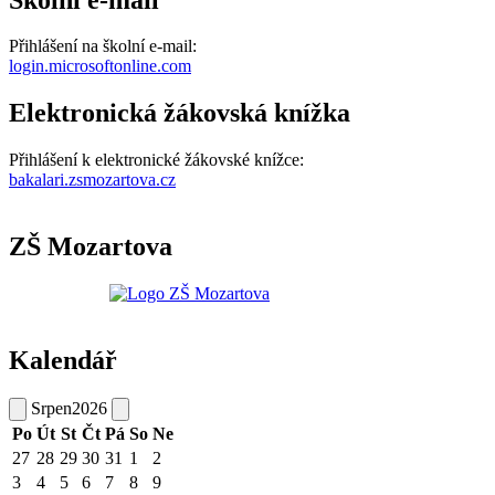
Přihlášení na školní e-mail:
login.microsoftonline.com
Elektronická žákovská knížka
Přihlášení k elektronické žákovské knížce:
bakalari.zsmozartova.cz
ZŠ Mozartova
Kalendář
Srpen
2026
Po
Út
St
Čt
Pá
So
Ne
27
28
29
30
31
1
2
3
4
5
6
7
8
9