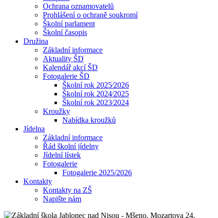
Ochrana oznamovatelů
Prohlášení o ochraně soukromí
Školní parlament
Školní časopis
Družina
Základní informace
Aktuality ŠD
Kalendář akcí ŠD
Fotogalerie ŠD
Školní rok 2025⁄2026
Školní rok 2024⁄2025
Školní rok 2023⁄2024
Kroužky
Nabídka kroužků
Jídelna
Základní informace
Řád školní jídelny
Jídelní lístek
Fotogalerie
Fotogalerie 2025/2026
Kontakty
Kontakty na ZŠ
Napište nám