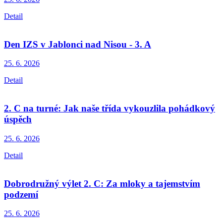
Detail
Den IZS v Jablonci nad Nisou - 3. A
25. 6.
2026
Detail
2. C na turné: Jak naše třída vykouzlila pohádkový
úspěch
25. 6.
2026
Detail
Dobrodružný výlet 2. C: Za mloky a tajemstvím
podzemí
25. 6.
2026