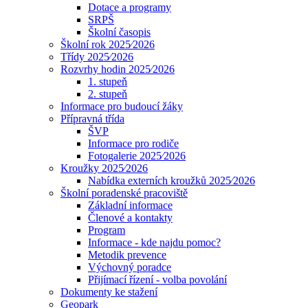
Dotace a programy
SRPŠ
Školní časopis
Školní rok 2025⁄2026
Třídy 2025⁄2026
Rozvrhy hodin 2025⁄2026
1. stupeň
2. stupeň
Informace pro budoucí žáky
Přípravná třída
ŠVP
Informace pro rodiče
Fotogalerie 2025⁄2026
Kroužky 2025⁄2026
Nabídka externích kroužků 2025⁄2026
Školní poradenské pracoviště
Základní informace
Členové a kontakty
Program
Informace - kde najdu pomoc?
Metodik prevence
Výchovný poradce
Přijímací řízení - volba povolání
Dokumenty ke stažení
Geopark