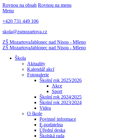
Rovnou na obsah
Rovnou na menu
Menu
+420 731 449 106
skola@zsmozartova.cz
ZŠ Mozartova
Jablonec nad Nisou - Mšeno
ZŠ Mozartova
Jablonec nad Nisou - Mšeno
Škola
Aktuality
Kalendář akcí
Fotogalerie
Školní rok 2025⁄2026
Akce
Sport
Školní rok 2024⁄2025
Školní rok 2023⁄2024
Videa
O škole
Povinné informace
E-podatelna
Úřední deska
Školská rada