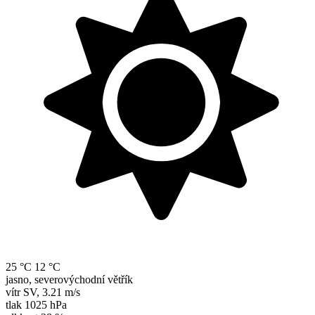
25 °C
12 °C
jasno, severovýchodní větřík
vítr
SV
,
3.21 m/s
tlak
1025 hPa