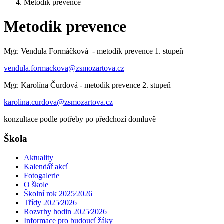
Metodik prevence
Metodik prevence
Mgr. Vendula Formáčková - metodik prevence 1. stupeň
vendula.formackova@zsmozartova.cz
Mgr. Karolína Čurdová - metodik prevence 2. stupeň
karolina.curdova@zsmozartova.cz
konzultace podle potřeby po předchozí domluvě
Škola
Aktuality
Kalendář akcí
Fotogalerie
O škole
Školní rok 2025⁄2026
Třídy 2025⁄2026
Rozvrhy hodin 2025⁄2026
Informace pro budoucí žáky