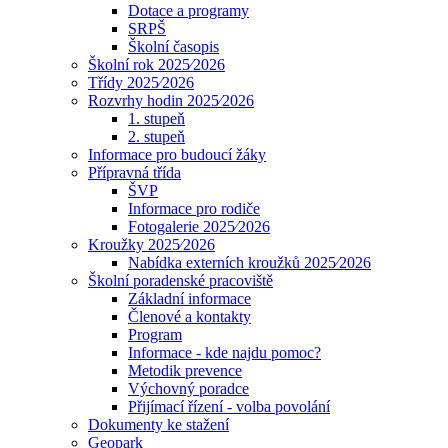
Dotace a programy
SRPŠ
Školní časopis
Školní rok 2025⁄2026
Třídy 2025⁄2026
Rozvrhy hodin 2025⁄2026
1. stupeň
2. stupeň
Informace pro budoucí žáky
Přípravná třída
ŠVP
Informace pro rodiče
Fotogalerie 2025⁄2026
Kroužky 2025⁄2026
Nabídka externích kroužků 2025⁄2026
Školní poradenské pracoviště
Základní informace
Členové a kontakty
Program
Informace - kde najdu pomoc?
Metodik prevence
Výchovný poradce
Přijímací řízení - volba povolání
Dokumenty ke stažení
Geopark