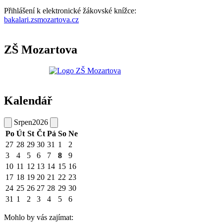
Přihlášení k elektronické žákovské knížce:
bakalari.zsmozartova.cz
ZŠ Mozartova
Kalendář
Srpen
2026
Po
Út
St
Čt
Pá
So
Ne
27
28
29
30
31
1
2
3
4
5
6
7
8
9
10
11
12
13
14
15
16
17
18
19
20
21
22
23
24
25
26
27
28
29
30
31
1
2
3
4
5
6
Mohlo by vás zajímat: