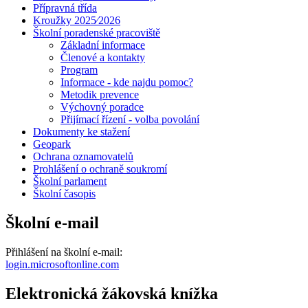
Přípravná třída
Kroužky 2025⁄2026
Školní poradenské pracoviště
Základní informace
Členové a kontakty
Program
Informace - kde najdu pomoc?
Metodik prevence
Výchovný poradce
Přijímací řízení - volba povolání
Dokumenty ke stažení
Geopark
Ochrana oznamovatelů
Prohlášení o ochraně soukromí
Školní parlament
Školní časopis
Školní e-mail
Přihlášení na školní e-mail:
login.microsoftonline.com
Elektronická žákovská knížka