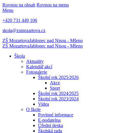
Rovnou na obsah
Rovnou na menu
Menu
+420 731 449 106
skola@zsmozartova.cz
ZŠ Mozartova
Jablonec nad Nisou - Mšeno
ZŠ Mozartova
Jablonec nad Nisou - Mšeno
Škola
Aktuality
Kalendář akcí
Fotogalerie
Školní rok 2025⁄2026
Akce
Sport
Školní rok 2024⁄2025
Školní rok 2023⁄2024
Videa
O škole
Povinné informace
E-podatelna
Úřední deska
Školská rada