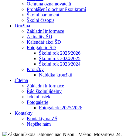
Ochrana oznamovatelů
Prohlášení o ochraně soukromí
Školní parlament
Školní časopis
Družina
Základní informace
Aktuality ŠD
Kalendář akcí ŠD
Fotogalerie ŠD
Školní rok 2025⁄2026
Školní rok 2024⁄2025
Školní rok 2023⁄2024
Kroužky
Nabídka kroužků
Jídelna
Základní informace
Řád školní jídelny
Jídelní lístek
Fotogalerie
Fotogalerie 2025/2026
Kontakty
Kontakty na ZŠ
Napište nám