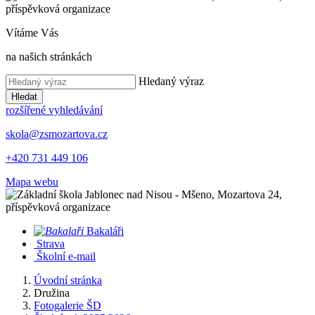
Vítáme Vás
na našich stránkách
Hledaný výraz
Hledat
rozšířené vyhledávání
skola@zsmozartova.cz
+420 731 449 106
Mapa webu
Bakaláři
Strava
Školní e-mail
Úvodní stránka
Družina
Fotogalerie ŠD