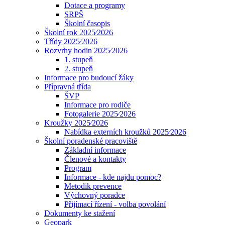
Dotace a programy
SRPŠ
Školní časopis
Školní rok 2025⁄2026
Třídy 2025⁄2026
Rozvrhy hodin 2025⁄2026
1. stupeň
2. stupeň
Informace pro budoucí žáky
Přípravná třída
ŠVP
Informace pro rodiče
Fotogalerie 2025⁄2026
Kroužky 2025⁄2026
Nabídka externích kroužků 2025⁄2026
Školní poradenské pracoviště
Základní informace
Členové a kontakty
Program
Informace - kde najdu pomoc?
Metodik prevence
Výchovný poradce
Přijímací řízení - volba povolání
Dokumenty ke stažení
Geopark