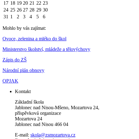
17
18
19
20
21
22
23
24
25
26
27
28
29
30
31
1
2
3
4
5
6
Mohlo by vás zajímat:
Ovoce, zelenina a mléko do škol
Ministerstvo školství, mládeže a tělovýchovy
Zápis do ZŠ
Národní plán obnovy
OPJAK
Kontakt
Základní škola
Jablonec nad Nisou-Mšeno, Mozartova 24,
příspěvková organizace
Mozartova 24
Jablonec nad Nisou 466 04
E-mail:
skola@zsmozartova.cz