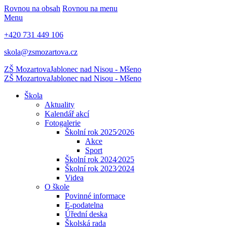
Rovnou na obsah
Rovnou na menu
Menu
+420 731 449 106
skola@zsmozartova.cz
ZŠ Mozartova
Jablonec nad Nisou - Mšeno
ZŠ Mozartova
Jablonec nad Nisou - Mšeno
Škola
Aktuality
Kalendář akcí
Fotogalerie
Školní rok 2025⁄2026
Akce
Sport
Školní rok 2024⁄2025
Školní rok 2023⁄2024
Videa
O škole
Povinné informace
E-podatelna
Úřední deska
Školská rada