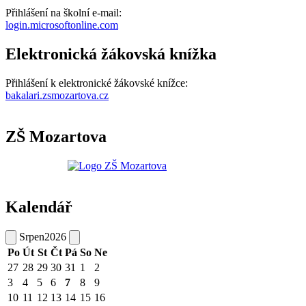
Přihlášení na školní e-mail:
login.microsoftonline.com
Elektronická žákovská knížka
Přihlášení k elektronické žákovské knížce:
bakalari.zsmozartova.cz
ZŠ Mozartova
Kalendář
Srpen
2026
Po
Út
St
Čt
Pá
So
Ne
27
28
29
30
31
1
2
3
4
5
6
7
8
9
10
11
12
13
14
15
16