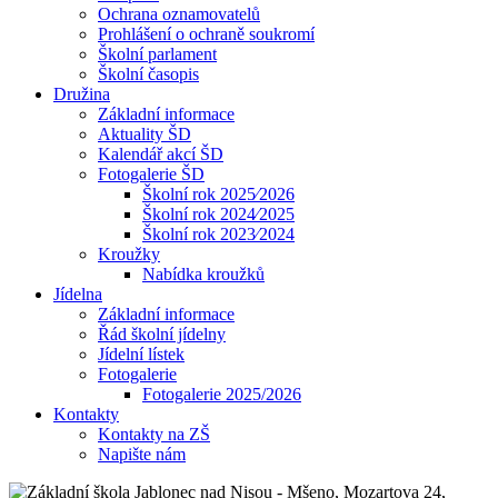
Ochrana oznamovatelů
Prohlášení o ochraně soukromí
Školní parlament
Školní časopis
Družina
Základní informace
Aktuality ŠD
Kalendář akcí ŠD
Fotogalerie ŠD
Školní rok 2025⁄2026
Školní rok 2024⁄2025
Školní rok 2023⁄2024
Kroužky
Nabídka kroužků
Jídelna
Základní informace
Řád školní jídelny
Jídelní lístek
Fotogalerie
Fotogalerie 2025/2026
Kontakty
Kontakty na ZŠ
Napište nám