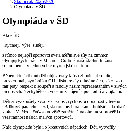
Školní rok 2025/2026
Olympiáda v ŠD
Olympiáda v ŠD
Akce ŠD
„Rychleji, výše, silněji“
zatímco nejlepší sportovci světa měřili své síly na zimních
olympijských hrách v Milánu a Cortině, naše školní družina
se proměnila v jedno velké olympijské centrum.
Během čtrnácti dnů děti objevovaly krásu zimních disciplín,
prozkoumaly symboliku OH, diskutovaly o hodnotách, jako jsou
fair play, respekt k soupeři a fandily našim reprezentantům v živých
přenosech. Nechybělo slavnostní zahájení s pochodní a vlajkami.
Děti si vyzkoušely svou vytrvalost, rychlost a obratnost v terénu-
ježdíkový paralelní sjezd, slalom mezi brankami, bobisté i akrobaté
v akci. V tělocvičně- stanoviště zaměřená na obratnost prověřila
všestrannost našich malých sportovců.
Naše olympiáda byla i o kreativních nápadech. Děti vytvořily