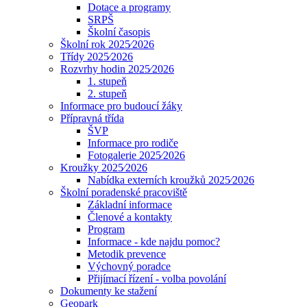
Dotace a programy
SRPŠ
Školní časopis
Školní rok 2025⁄2026
Třídy 2025⁄2026
Rozvrhy hodin 2025⁄2026
1. stupeň
2. stupeň
Informace pro budoucí žáky
Přípravná třída
ŠVP
Informace pro rodiče
Fotogalerie 2025⁄2026
Kroužky 2025⁄2026
Nabídka externích kroužků 2025⁄2026
Školní poradenské pracoviště
Základní informace
Členové a kontakty
Program
Informace - kde najdu pomoc?
Metodik prevence
Výchovný poradce
Přijímací řízení - volba povolání
Dokumenty ke stažení
Geopark