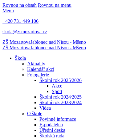
Rovnou na obsah
Rovnou na menu
Menu
+420 731 449 106
skola@zsmozartova.cz
ZŠ Mozartova
Jablonec nad Nisou - Mšeno
ZŠ Mozartova
Jablonec nad Nisou - Mšeno
Škola
Aktuality
Kalendář akcí
Fotogalerie
Školní rok 2025⁄2026
Akce
Sport
Školní rok 2024⁄2025
Školní rok 2023⁄2024
Videa
O škole
Povinné informace
E-podatelna
Úřední deska
Školská rada