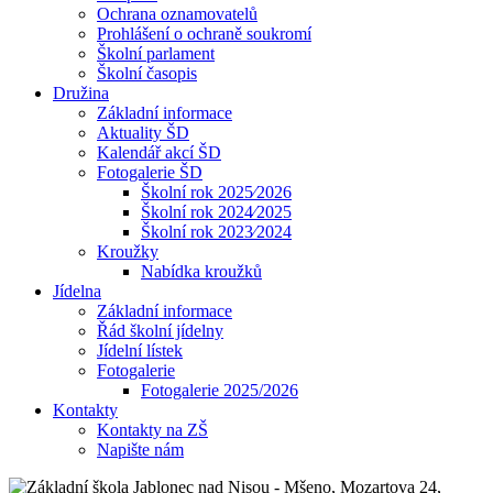
Ochrana oznamovatelů
Prohlášení o ochraně soukromí
Školní parlament
Školní časopis
Družina
Základní informace
Aktuality ŠD
Kalendář akcí ŠD
Fotogalerie ŠD
Školní rok 2025⁄2026
Školní rok 2024⁄2025
Školní rok 2023⁄2024
Kroužky
Nabídka kroužků
Jídelna
Základní informace
Řád školní jídelny
Jídelní lístek
Fotogalerie
Fotogalerie 2025/2026
Kontakty
Kontakty na ZŠ
Napište nám