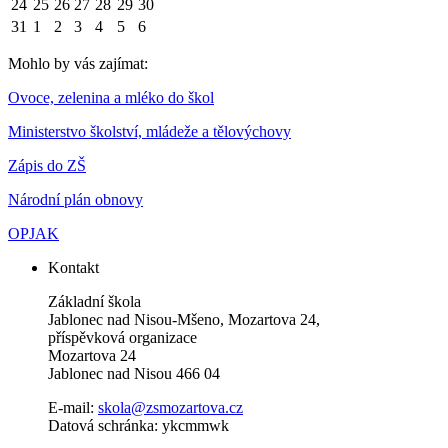
24
25
26
27
28
29
30
31
1
2
3
4
5
6
Mohlo by vás zajímat:
Ovoce, zelenina a mléko do škol
Ministerstvo školství, mládeže a tělovýchovy
Zápis do ZŠ
Národní plán obnovy
OPJAK
Kontakt
Základní škola
Jablonec nad Nisou-Mšeno, Mozartova 24,
příspěvková organizace
Mozartova 24
Jablonec nad Nisou 466 04
E-mail:
skola@zsmozartova.cz
Datová schránka: ykcmmwk