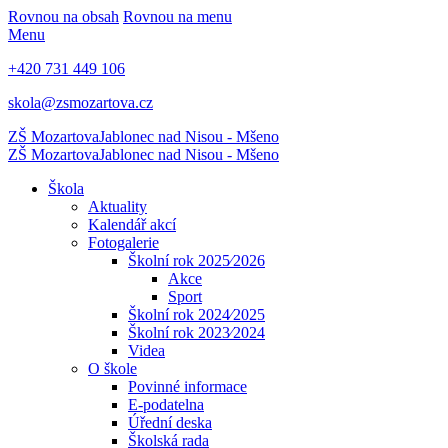
Rovnou na obsah
Rovnou na menu
Menu
+420 731 449 106
skola@zsmozartova.cz
ZŠ Mozartova
Jablonec nad Nisou - Mšeno
ZŠ Mozartova
Jablonec nad Nisou - Mšeno
Škola
Aktuality
Kalendář akcí
Fotogalerie
Školní rok 2025⁄2026
Akce
Sport
Školní rok 2024⁄2025
Školní rok 2023⁄2024
Videa
O škole
Povinné informace
E-podatelna
Úřední deska
Školská rada