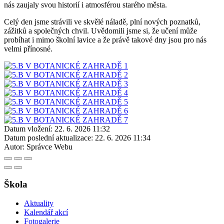
nás zaujaly svou historií i atmosférou starého města.
Celý den jsme strávili ve skvělé náladě, plní nových poznatků,
zážitků a společných chvil. Uvědomili jsme si, že učení může
probíhat i mimo školní lavice a že právě takové dny jsou pro nás
velmi přínosné.
Datum vložení:
22. 6. 2026 11:32
Datum poslední aktualizace:
22. 6. 2026 11:34
Autor:
Správce Webu
Škola
Aktuality
Kalendář akcí
Fotogalerie