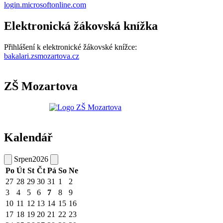
login.microsoftonline.com
Elektronická žákovská knížka
Přihlášení k elektronické žákovské knížce:
bakalari.zsmozartova.cz
ZŠ Mozartova
Kalendář
Srpen
2026
Po
Út
St
Čt
Pá
So
Ne
27
28
29
30
31
1
2
3
4
5
6
7
8
9
10
11
12
13
14
15
16
17
18
19
20
21
22
23