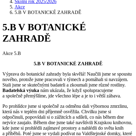
Školní rok 2025/2026
Akce
5.B V BOTANICKÉ ZAHRADĚ
5.B V BOTANICKÉ
ZAHRADĚ
Akce 5.B
5.B V BOTANICKÉ ZAHRADĚ
Výprava do botanické zahrady byla skvělá! Naučili jsme se spoustu
nového, protože jsme pracovali v týmech a pomáhali si navzájem.
Stali jsme se skutečnými badateli a zkoumali jsme různé rostliny.
Badatelská výuka
nám ukázala, že když spolupracujeme
a společně přemýšlíme, jde všechno lépe a je to i větší zábava.
Po prohlídce jsme si společně za odměnu dali výbornou zmrzlinu,
která nás v teplém dni příjemně osvěžila. Chvilku jsme si
odpočinuli, popovídali si o zážitcích a sdíleli, co nás během dne
nejvíce zaujalo. Během dne jsme také navštívili Krajskou knihovnu,
kde jsme si prohlédli zajímavé prostory a nahlédli do světa knih
a příběhů. Poté jsme se vydali podívat na Valdštejnské domky, které