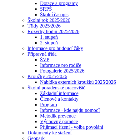
Dotace a programy
SRPŠ
Školní časopis
Školní rok 2025⁄2026
Třídy 2025⁄2026
Rozvrhy hodin 2025⁄2026
1. stupeň
2. stupeň
Informace pro budoucí žáky
Přípravná třída
ŠVP
Informace pro rodiče
Fotogalerie 2025⁄2026
Kroužky 2025⁄2026
Nabídka externích kroužků 2025⁄2026
Školní poradenské pracoviště
Základní informace
Členové a kontakty
Program
Informace - kde najdu pomoc?
Metodik prevence
Výchovný poradce
Přijímací řízení - volba povolání
Dokumenty ke stažení
Geopark