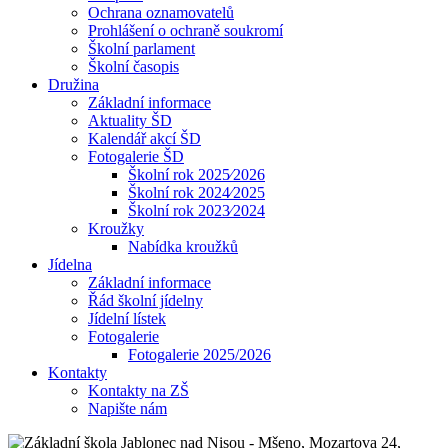
Ochrana oznamovatelů
Prohlášení o ochraně soukromí
Školní parlament
Školní časopis
Družina
Základní informace
Aktuality ŠD
Kalendář akcí ŠD
Fotogalerie ŠD
Školní rok 2025⁄2026
Školní rok 2024⁄2025
Školní rok 2023⁄2024
Kroužky
Nabídka kroužků
Jídelna
Základní informace
Řád školní jídelny
Jídelní lístek
Fotogalerie
Fotogalerie 2025/2026
Kontakty
Kontakty na ZŠ
Napište nám