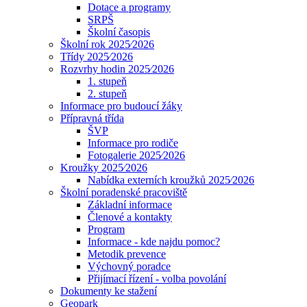
Dotace a programy
SRPŠ
Školní časopis
Školní rok 2025⁄2026
Třídy 2025⁄2026
Rozvrhy hodin 2025⁄2026
1. stupeň
2. stupeň
Informace pro budoucí žáky
Přípravná třída
ŠVP
Informace pro rodiče
Fotogalerie 2025⁄2026
Kroužky 2025⁄2026
Nabídka externích kroužků 2025⁄2026
Školní poradenské pracoviště
Základní informace
Členové a kontakty
Program
Informace - kde najdu pomoc?
Metodik prevence
Výchovný poradce
Přijímací řízení - volba povolání
Dokumenty ke stažení
Geopark