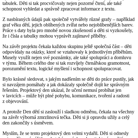
tabulek. Děti si tak procvičovaly nejen pozorné čtení, ale také
schopnost vyhledat a správně zpracovat informace z textu.
Z nasbíraných údajů pak společně vytvářely různé grafy – například
graf věku dětí, jejich oblíbených zvířat nebo nejoblíbenějších barev.
Práce s daty byla pro mnohé novou zkušeností a děti si vyzkoušely,
že i čísla a tabulky mohou vyprávět zajímavé příběhy.
Na závěr projektu čekala každou skupinu ještě společná část – děti
odpovídaly na otázky, které se vztahovaly k jednotlivým příběhům.
Musely využít nejen své poznámky, ale také spolupráci a domluvu
v týmu. Během celého dne si tak rozvíjely čtenářskou gramotnost,
porozumění textu, logické myšlení i schopnost spolupracovat.
Bylo krásné sledovat, s jakým nadšením se děti do práce pustily, jak
si navzájem pomáhaly a jak dokázaly společně dojít ke správným
řešením. Projektový den ukázal, že učení nemusí probíhat jen
v lavicích – může být plné pohybu, komunikace, tvoření a radosti
z objevování.
A protože Den dětí si zaslouží i sladkou odměnu, čekala na všechny
na závěr výborná zmrzlinová tečka. Děti si ji opravdu užily a celý
den zakončily s úsměvem.
Myslím, že se tento projektový den velmi vydařil. Děti si odnesly