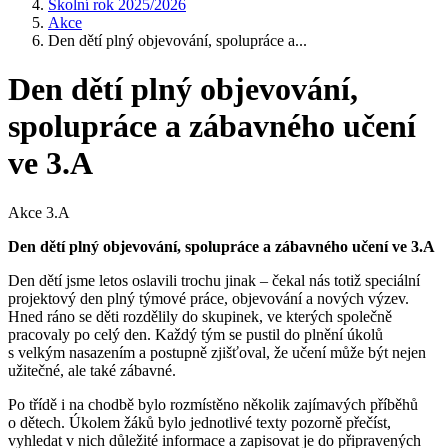
Školní rok 2025/2026
Akce
Den dětí plný objevování, spolupráce a...
Den dětí plný objevování,
spolupráce a zábavného učení
ve 3.A
Akce 3.A
Den dětí plný objevování, spolupráce a zábavného učení ve 3.A
Den dětí jsme letos oslavili trochu jinak – čekal nás totiž speciální
projektový den plný týmové práce, objevování a nových výzev.
Hned ráno se děti rozdělily do skupinek, ve kterých společně
pracovaly po celý den. Každý tým se pustil do plnění úkolů
s velkým nasazením a postupně zjišťoval, že učení může být nejen
užitečné, ale také zábavné.
Po třídě i na chodbě bylo rozmístěno několik zajímavých příběhů
o dětech. Úkolem žáků bylo jednotlivé texty pozorně přečíst,
vyhledat v nich důležité informace a zapisovat je do připravených