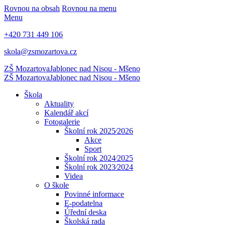
Rovnou na obsah
Rovnou na menu
Menu
+420 731 449 106
skola@zsmozartova.cz
ZŠ Mozartova
Jablonec nad Nisou - Mšeno
ZŠ Mozartova
Jablonec nad Nisou - Mšeno
Škola
Aktuality
Kalendář akcí
Fotogalerie
Školní rok 2025⁄2026
Akce
Sport
Školní rok 2024⁄2025
Školní rok 2023⁄2024
Videa
O škole
Povinné informace
E-podatelna
Úřední deska
Školská rada