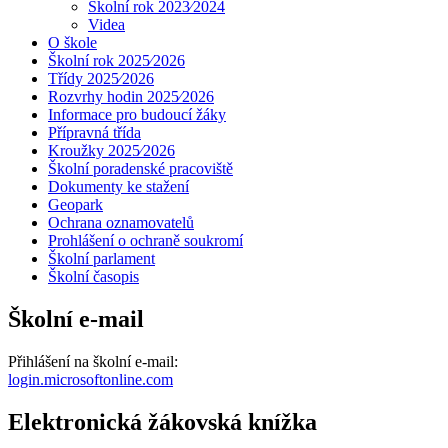
Školní rok 2023⁄2024
Videa
O škole
Školní rok 2025⁄2026
Třídy 2025⁄2026
Rozvrhy hodin 2025⁄2026
Informace pro budoucí žáky
Přípravná třída
Kroužky 2025⁄2026
Školní poradenské pracoviště
Dokumenty ke stažení
Geopark
Ochrana oznamovatelů
Prohlášení o ochraně soukromí
Školní parlament
Školní časopis
Školní e-mail
Přihlášení na školní e-mail:
login.microsoftonline.com
Elektronická žákovská knížka