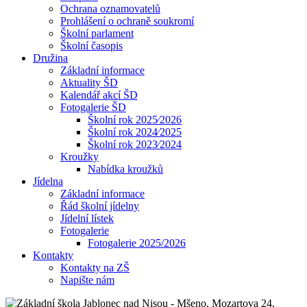
Ochrana oznamovatelů
Prohlášení o ochraně soukromí
Školní parlament
Školní časopis
Družina
Základní informace
Aktuality ŠD
Kalendář akcí ŠD
Fotogalerie ŠD
Školní rok 2025⁄2026
Školní rok 2024⁄2025
Školní rok 2023⁄2024
Kroužky
Nabídka kroužků
Jídelna
Základní informace
Řád školní jídelny
Jídelní lístek
Fotogalerie
Fotogalerie 2025/2026
Kontakty
Kontakty na ZŠ
Napište nám