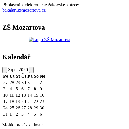
Přihlášení k elektronické žákovské knížce:
bakalari.zsmozartova.cz
ZŠ Mozartova
Kalendář
Srpen
2026
Po
Út
St
Čt
Pá
So
Ne
27
28
29
30
31
1
2
3
4
5
6
7
8
9
10
11
12
13
14
15
16
17
18
19
20
21
22
23
24
25
26
27
28
29
30
31
1
2
3
4
5
6
Mohlo by vás zajímat: