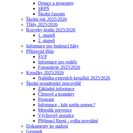
Dotace a programy
SRPŠ
Školní časopis
Školní rok 2025⁄2026
Třídy 2025⁄2026
Rozvrhy hodin 2025⁄2026
1. stupeň
2. stupeň
Informace pro budoucí žáky
Přípravná třída
ŠVP
Informace pro rodiče
Fotogalerie 2025⁄2026
Kroužky 2025⁄2026
Nabídka externích kroužků 2025⁄2026
Školní poradenské pracoviště
Základní informace
Členové a kontakty
Program
Informace - kde najdu pomoc?
Metodik prevence
Výchovný poradce
Přijímací řízení - volba povolání
Dokumenty ke stažení
Geopark