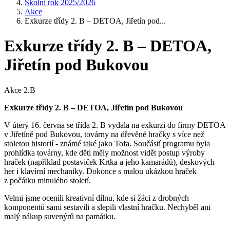
Školní rok 2025/2026
Akce
Exkurze třídy 2. B – DETOA, Jiřetín pod...
Exkurze třídy 2. B – DETOA,
Jiřetín pod Bukovou
Akce 2.B
Exkurze třídy 2. B – DETOA, Jiřetín pod Bukovou
V úterý 16. června se třída 2. B vydala na exkurzi do firmy DETOA
v Jiřetíně pod Bukovou, továrny na dřevěné hračky s více než
stoletou historií - známé také jako Tofa. Součástí programu byla
prohlídka továrny, kde děti měly možnost vidět postup výroby
hraček (například postaviček Krtka a jeho kamarádů), deskových
her i klavírní mechaniky. Dokonce s malou ukázkou hraček
z počátku minulého století.
Velmi jsme ocenili kreativní dílnu, kde si žáci z drobných
komponentů sami sestavili a slepili vlastní hračku. Nechyběl ani
malý nákup suvenýrů na památku.