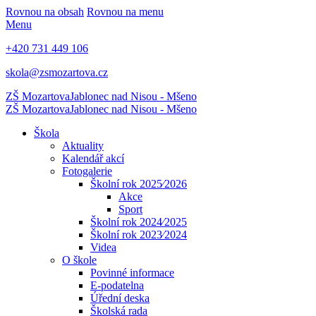
Rovnou na obsah
Rovnou na menu
Menu
+420 731 449 106
skola@zsmozartova.cz
ZŠ Mozartova
Jablonec nad Nisou - Mšeno
ZŠ Mozartova
Jablonec nad Nisou - Mšeno
Škola
Aktuality
Kalendář akcí
Fotogalerie
Školní rok 2025⁄2026
Akce
Sport
Školní rok 2024⁄2025
Školní rok 2023⁄2024
Videa
O škole
Povinné informace
E-podatelna
Úřední deska
Školská rada