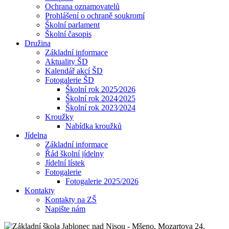
Ochrana oznamovatelů
Prohlášení o ochraně soukromí
Školní parlament
Školní časopis
Družina
Základní informace
Aktuality ŠD
Kalendář akcí ŠD
Fotogalerie ŠD
Školní rok 2025⁄2026
Školní rok 2024⁄2025
Školní rok 2023⁄2024
Kroužky
Nabídka kroužků
Jídelna
Základní informace
Řád školní jídelny
Jídelní lístek
Fotogalerie
Fotogalerie 2025/2026
Kontakty
Kontakty na ZŠ
Napište nám