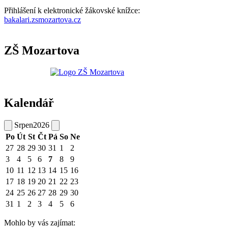
Přihlášení k elektronické žákovské knížce:
bakalari.zsmozartova.cz
ZŠ Mozartova
Kalendář
Srpen
2026
Po
Út
St
Čt
Pá
So
Ne
27
28
29
30
31
1
2
3
4
5
6
7
8
9
10
11
12
13
14
15
16
17
18
19
20
21
22
23
24
25
26
27
28
29
30
31
1
2
3
4
5
6
Mohlo by vás zajímat: