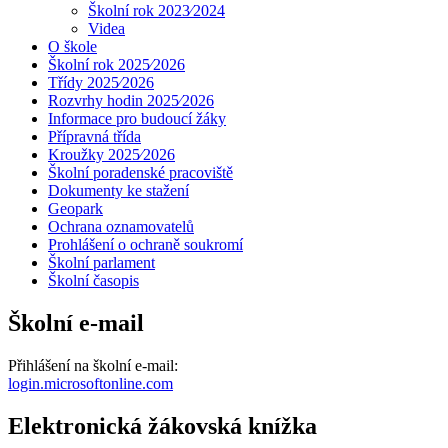
Školní rok 2023⁄2024
Videa
O škole
Školní rok 2025⁄2026
Třídy 2025⁄2026
Rozvrhy hodin 2025⁄2026
Informace pro budoucí žáky
Přípravná třída
Kroužky 2025⁄2026
Školní poradenské pracoviště
Dokumenty ke stažení
Geopark
Ochrana oznamovatelů
Prohlášení o ochraně soukromí
Školní parlament
Školní časopis
Školní e-mail
Přihlášení na školní e-mail:
login.microsoftonline.com
Elektronická žákovská knížka