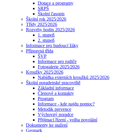
Dotace a programy
SRPŠ
Školní časopis
Školní rok 2025⁄2026
Třídy 2025⁄2026
Rozvrhy hodin 2025⁄2026
1. stupeň
2. stupeň
Informace pro budoucí žáky
Přípravná třída
ŠVP
Informace pro rodiče
Fotogalerie 2025⁄2026
Kroužky 2025⁄2026
Nabídka externích kroužků 2025⁄2026
Školní poradenské pracoviště
Základní informace
Členové a kontakty
Program
Informace - kde najdu pomoc?
Metodik prevence
Výchovný poradce
Přijímací řízení - volba povolání
Dokumenty ke stažení
Geopark