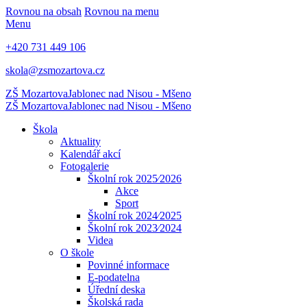
Rovnou na obsah
Rovnou na menu
Menu
+420 731 449 106
skola@zsmozartova.cz
ZŠ Mozartova
Jablonec nad Nisou - Mšeno
ZŠ Mozartova
Jablonec nad Nisou - Mšeno
Škola
Aktuality
Kalendář akcí
Fotogalerie
Školní rok 2025⁄2026
Akce
Sport
Školní rok 2024⁄2025
Školní rok 2023⁄2024
Videa
O škole
Povinné informace
E-podatelna
Úřední deska
Školská rada