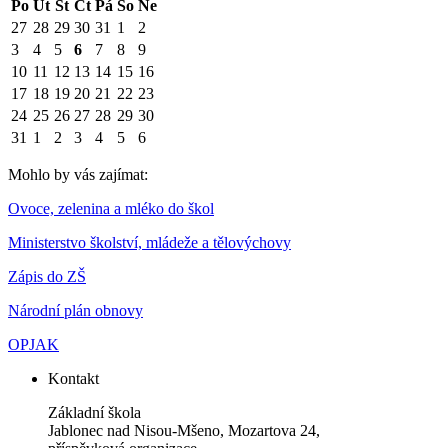
Po
Út
St
Čt
Pá
So
Ne
27
28
29
30
31
1
2
3
4
5
6
7
8
9
10
11
12
13
14
15
16
17
18
19
20
21
22
23
24
25
26
27
28
29
30
31
1
2
3
4
5
6
Mohlo by vás zajímat:
Ovoce, zelenina a mléko do škol
Ministerstvo školství, mládeže a tělovýchovy
Zápis do ZŠ
Národní plán obnovy
OPJAK
Kontakt
Základní škola
Jablonec nad Nisou-Mšeno, Mozartova 24,