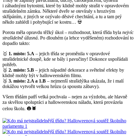
Třídy se zaplnily pavučinami, duchy, čarodějnicemi, dýněmi
i záhadnými bytostmi, které by klidně mohly strašit v opravdovém
strašidelném zámku. Některé dveře se otevíraly s hrozivým
skřípáním, z jiných se ozývalo děsivé chechtání, a tu a tam prý
někdo zahlédl i pohybující se kostru… 💀
Porota měla opravdu těžký úkol – rozhodnout, která třída byla
nejvíc
strašidelně úžasná
. Po dlouhém (a lehce vyděšeném) rozhodování to
dopadlo takto:
🥇
1. místo: 5.A
– jejich třída se proměnila v opravdové
strašidelnické doupě, kde se bály i pavučiny! Dokonce uspořádali
pohřeb.
🥈
2. místo: 5.B
– jejich nápadité dekorace a světelné efekty by
klidně mohly být v halloweenském filmu.
🥉
3. místo: 2.A a 1.B
– nejmenší strašidýlka ukázala, že i malí
dokážou vytvořit velkou hrůzu (a spoustu zábavy).
Všem třídám patří velká pochvala – nejen za výzdobu, ale hlavně
za skvělou spolupráci a halloweenskou náladu, která provázela
celou školu. 🎃🕷️