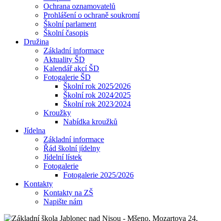
Ochrana oznamovatelů
Prohlášení o ochraně soukromí
Školní parlament
Školní časopis
Družina
Základní informace
Aktuality ŠD
Kalendář akcí ŠD
Fotogalerie ŠD
Školní rok 2025⁄2026
Školní rok 2024⁄2025
Školní rok 2023⁄2024
Kroužky
Nabídka kroužků
Jídelna
Základní informace
Řád školní jídelny
Jídelní lístek
Fotogalerie
Fotogalerie 2025/2026
Kontakty
Kontakty na ZŠ
Napište nám