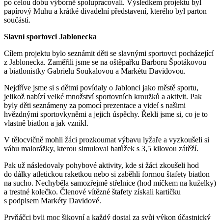
po celou dobu výborně spolupracovali. Výsledkem projektu byl
papírový Muhu a krátké divadelní představení, kterého byl parton
součástí.
Slavní sportovci Jablonecka
Cílem projektu bylo seznámit děti se slavnými sportovci pocházející
z Jablonecka. Zaměřili jsme se na oštěpařku Barboru Špotákovou
a biatlonistky Gabrielu Soukalovou a Markétu Davidovou.
Nejdříve jsme si s dětmi povídaly o Jablonci jako městě sportu,
jelikož nabízí velké množství sportovních kroužků a aktivit. Pak
byly děti seznámeny za pomocí prezentace a videí s našimi
hvězdnými sportovkyněmi a jejich úspěchy. Řekli jsme si, co je to
vlastně biatlon a jak vznikl.
V tělocvičně mohli žáci prozkoumat výbavu lyžaře a vyzkoušeli si
váhu malorážky, kterou simuloval batůžek s 3,5 kilovou zátěží.
Pak už následovaly pohybové aktivity, kde si žáci zkoušeli hod
do dálky atletickou raketkou nebo si zaběhli formou štafety biatlon
na sucho. Nechyběla samozřejmě střelnice (hod míčkem na kuželky)
a trestné kolečko. Členové vítězné štafety získali kartičku
s podpisem Markéty Davidové.
Prvňáčci byli moc šikovní a každý dostal za svůj výkon účastnický