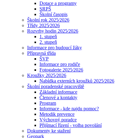
Dotace a programy
SRPŠ
Školní časopis
Školní rok 2025⁄2026
Třídy 2025⁄2026
Rozvrhy hodin 2025⁄2026
1. stupeň
2. stupeň
Informace pro budoucí žáky
Přípravná třída
ŠVP
Informace pro rodiče
Fotogalerie 2025⁄2026
Kroužky 2025⁄2026
Nabídka externích kroužků 2025⁄2026
Školní poradenské pracoviště
Základní informace
Členové a kontakty
Program
Informace - kde najdu pomoc?
Metodik prevence
Výchovný poradce
Přijímací řízení - volba povolání
Dokumenty ke stažení
Geopark