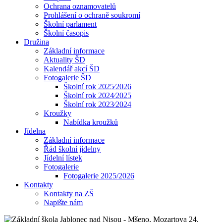
Ochrana oznamovatelů
Prohlášení o ochraně soukromí
Školní parlament
Školní časopis
Družina
Základní informace
Aktuality ŠD
Kalendář akcí ŠD
Fotogalerie ŠD
Školní rok 2025⁄2026
Školní rok 2024⁄2025
Školní rok 2023⁄2024
Kroužky
Nabídka kroužků
Jídelna
Základní informace
Řád školní jídelny
Jídelní lístek
Fotogalerie
Fotogalerie 2025/2026
Kontakty
Kontakty na ZŠ
Napište nám