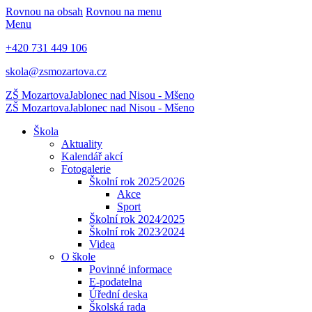
Rovnou na obsah
Rovnou na menu
Menu
+420 731 449 106
skola@zsmozartova.cz
ZŠ Mozartova
Jablonec nad Nisou - Mšeno
ZŠ Mozartova
Jablonec nad Nisou - Mšeno
Škola
Aktuality
Kalendář akcí
Fotogalerie
Školní rok 2025⁄2026
Akce
Sport
Školní rok 2024⁄2025
Školní rok 2023⁄2024
Videa
O škole
Povinné informace
E-podatelna
Úřední deska
Školská rada