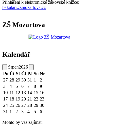
Přihlášení k elektronické žákovské knížce:
bakalari.zsmozartova.cz
ZŠ Mozartova
Kalendář
Srpen
2026
Po
Út
St
Čt
Pá
So
Ne
27
28
29
30
31
1
2
3
4
5
6
7
8
9
10
11
12
13
14
15
16
17
18
19
20
21
22
23
24
25
26
27
28
29
30
31
1
2
3
4
5
6
Mohlo by vás zajímat: