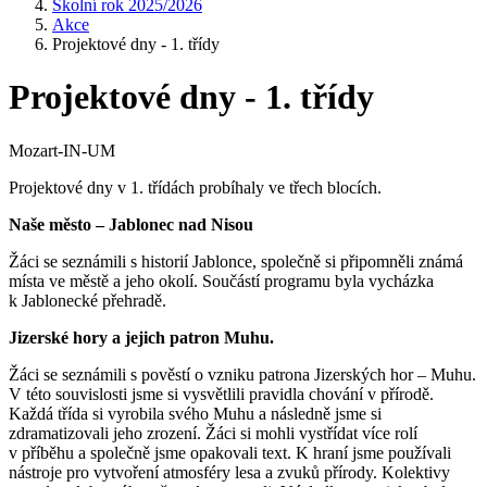
Školní rok 2025/2026
Akce
Projektové dny - 1. třídy
Projektové dny - 1. třídy
Mozart-IN-UM
Projektové dny v 1. třídách probíhaly ve třech blocích.
Naše město – Jablonec nad Nisou
Žáci se seznámili s historií Jablonce, společně si připomněli známá
místa ve městě a jeho okolí. Součástí programu byla vycházka
k Jablonecké přehradě.
Jizerské hory a jejich patron Muhu.
Žáci se seznámili s pověstí o vzniku patrona Jizerských hor – Muhu.
V této souvislosti jsme si vysvětlili pravidla chování v přírodě.
Každá třída si vyrobila svého Muhu a následně jsme si
zdramatizovali jeho zrození. Žáci si mohli vystřídat více rolí
v příběhu a společně jsme opakovali text. K hraní jsme používali
nástroje pro vytvoření atmosféry lesa a zvuků přírody. Kolektivy