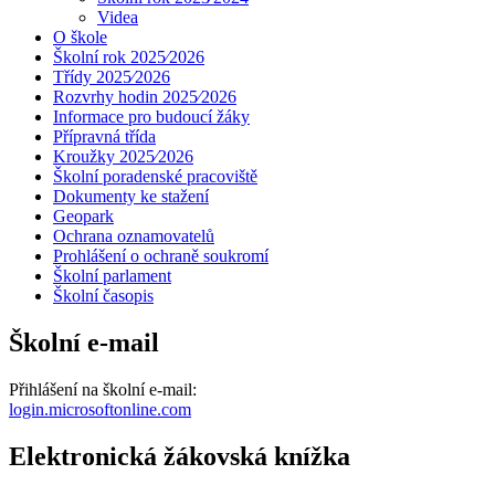
Videa
O škole
Školní rok 2025⁄2026
Třídy 2025⁄2026
Rozvrhy hodin 2025⁄2026
Informace pro budoucí žáky
Přípravná třída
Kroužky 2025⁄2026
Školní poradenské pracoviště
Dokumenty ke stažení
Geopark
Ochrana oznamovatelů
Prohlášení o ochraně soukromí
Školní parlament
Školní časopis
Školní e-mail
Přihlášení na školní e-mail:
login.microsoftonline.com
Elektronická žákovská knížka