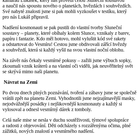
kamarád Lukášek, který nás provedl celou Sluneční soustavou
a naučil nás spoustu nového o planetách, hvězdách i souhvězdích.
Své nabyté znalosti jsme si pak mohli vyzkoušet v testíku, který
pro nás Lukáš připravil.
Nadšení kosmonauti se pak pustili do vlastní tvorby Sluneční
soustavy – planety, které obíhaly kolem Slunce, vznikaly z barev,
papíru i fantazie. Kdo měl hotovo, mohl vyluštit kód své rakety
a odstartovat do Vesmíru! Cestou jsme obdivovali zářící hvězdy
a souhvězdí, která si každý vyšil na svou vlastní noční oblohu.
Na závěr nás čekaly vesmírné pokusy – zažili jsme výbuch sopky,
zkoumali vznik kráterů a na vlastní oči viděli, jak neuvěřitelný svět
se skrývá mimo naši planetu.
Návrat na Zemi
Po dvou dnech plných poznávání, tvoření a zábavy jsme se společně
vrátili zpět na planetu Zemi. Vyhodnotili jsme nejzajímavější masky,
nejodvážnější posádky i nejšikovnější kosmonauty a každý si
vylosoval a odnesl vesmírný dárek z tomboly.
Celá naše mise se nesla v duchu soutěživosti, týmové spolupráce
a radosti z objevování. Děti odcházely s rozzářenýma očima, plné
zážitků, nových znalostí a vesmírného nadšení.