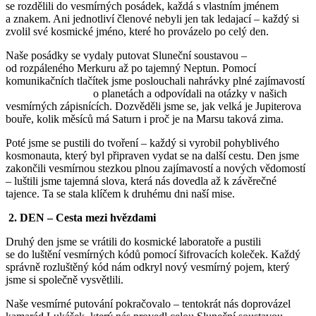
se rozdělili do vesmírných posádek, každá s vlastním jménem
a znakem. Ani jednotliví členové nebyli jen tak ledajací – každý si
zvolil své kosmické jméno, které ho provázelo po celý den.
Naše posádky se vydaly putovat Sluneční soustavou –
od rozpáleného Merkuru až po tajemný Neptun. Pomocí
komunikačních tlačítek jsme poslouchali nahrávky plné zajímavostí
o planetách a odpovídali na otázky v našich
vesmírných zápisnících. Dozvěděli jsme se, jak velká je Jupiterova
bouře, kolik měsíců má Saturn i proč je na Marsu taková zima.
Poté jsme se pustili do tvoření – každý si vyrobil pohyblivého
kosmonauta, který byl připraven vydat se na další cestu. Den jsme
zakončili vesmírnou stezkou plnou zajímavostí a nových vědomostí
– luštili jsme tajemná slova, která nás dovedla až k závěrečné
tajence. Ta se stala klíčem k druhému dni naší mise.
2. DEN – Cesta mezi hvězdami
Druhý den jsme se vrátili do kosmické laboratoře a pustili
se do luštění vesmírných kódů pomocí šifrovacích koleček. Každý
správně rozluštěný kód nám odkryl nový vesmírný pojem, který
jsme si společně vysvětlili.
Naše vesmírné putování pokračovalo – tentokrát nás doprovázel