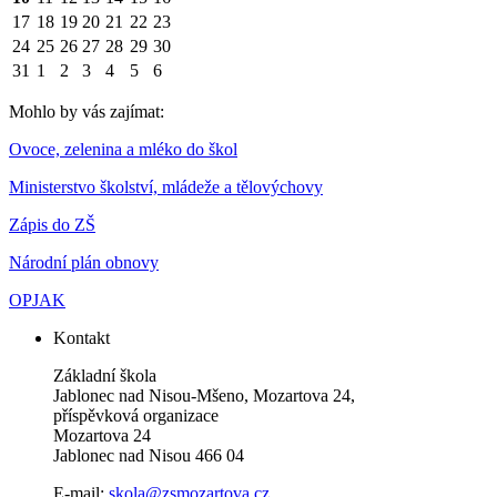
17
18
19
20
21
22
23
24
25
26
27
28
29
30
31
1
2
3
4
5
6
Mohlo by vás zajímat:
Ovoce, zelenina a mléko do škol
Ministerstvo školství, mládeže a tělovýchovy
Zápis do ZŠ
Národní plán obnovy
OPJAK
Kontakt
Základní škola
Jablonec nad Nisou-Mšeno, Mozartova 24,
příspěvková organizace
Mozartova 24
Jablonec nad Nisou 466 04
E-mail:
skola@zsmozartova.cz