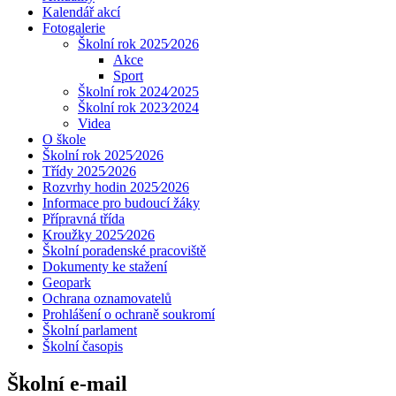
Kalendář akcí
Fotogalerie
Školní rok 2025⁄2026
Akce
Sport
Školní rok 2024⁄2025
Školní rok 2023⁄2024
Videa
O škole
Školní rok 2025⁄2026
Třídy 2025⁄2026
Rozvrhy hodin 2025⁄2026
Informace pro budoucí žáky
Přípravná třída
Kroužky 2025⁄2026
Školní poradenské pracoviště
Dokumenty ke stažení
Geopark
Ochrana oznamovatelů
Prohlášení o ochraně soukromí
Školní parlament
Školní časopis
Školní e-mail