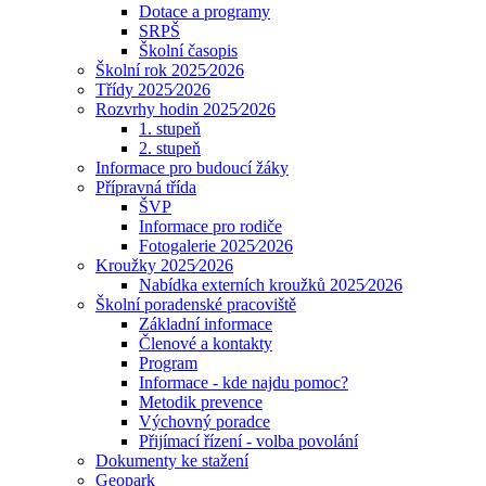
Dotace a programy
SRPŠ
Školní časopis
Školní rok 2025⁄2026
Třídy 2025⁄2026
Rozvrhy hodin 2025⁄2026
1. stupeň
2. stupeň
Informace pro budoucí žáky
Přípravná třída
ŠVP
Informace pro rodiče
Fotogalerie 2025⁄2026
Kroužky 2025⁄2026
Nabídka externích kroužků 2025⁄2026
Školní poradenské pracoviště
Základní informace
Členové a kontakty
Program
Informace - kde najdu pomoc?
Metodik prevence
Výchovný poradce
Přijímací řízení - volba povolání
Dokumenty ke stažení
Geopark