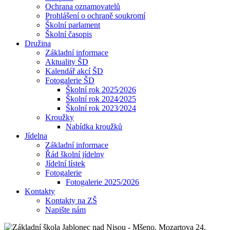
Ochrana oznamovatelů
Prohlášení o ochraně soukromí
Školní parlament
Školní časopis
Družina
Základní informace
Aktuality ŠD
Kalendář akcí ŠD
Fotogalerie ŠD
Školní rok 2025⁄2026
Školní rok 2024⁄2025
Školní rok 2023⁄2024
Kroužky
Nabídka kroužků
Jídelna
Základní informace
Řád školní jídelny
Jídelní lístek
Fotogalerie
Fotogalerie 2025/2026
Kontakty
Kontakty na ZŠ
Napište nám