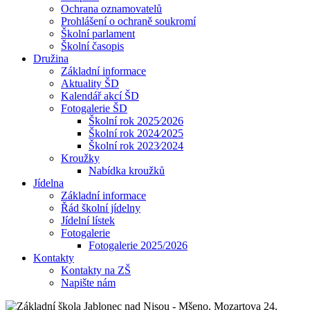
Ochrana oznamovatelů
Prohlášení o ochraně soukromí
Školní parlament
Školní časopis
Družina
Základní informace
Aktuality ŠD
Kalendář akcí ŠD
Fotogalerie ŠD
Školní rok 2025⁄2026
Školní rok 2024⁄2025
Školní rok 2023⁄2024
Kroužky
Nabídka kroužků
Jídelna
Základní informace
Řád školní jídelny
Jídelní lístek
Fotogalerie
Fotogalerie 2025/2026
Kontakty
Kontakty na ZŠ
Napište nám