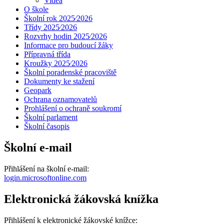
Videa
O škole
Školní rok 2025⁄2026
Třídy 2025⁄2026
Rozvrhy hodin 2025⁄2026
Informace pro budoucí žáky
Přípravná třída
Kroužky 2025⁄2026
Školní poradenské pracoviště
Dokumenty ke stažení
Geopark
Ochrana oznamovatelů
Prohlášení o ochraně soukromí
Školní parlament
Školní časopis
Školní e-mail
Přihlášení na školní e-mail:
login.microsoftonline.com
Elektronická žákovská knížka
Přihlášení k elektronické žákovské knížce: