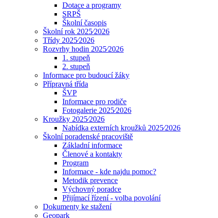
Dotace a programy
SRPŠ
Školní časopis
Školní rok 2025⁄2026
Třídy 2025⁄2026
Rozvrhy hodin 2025⁄2026
1. stupeň
2. stupeň
Informace pro budoucí žáky
Přípravná třída
ŠVP
Informace pro rodiče
Fotogalerie 2025⁄2026
Kroužky 2025⁄2026
Nabídka externích kroužků 2025⁄2026
Školní poradenské pracoviště
Základní informace
Členové a kontakty
Program
Informace - kde najdu pomoc?
Metodik prevence
Výchovný poradce
Přijímací řízení - volba povolání
Dokumenty ke stažení
Geopark