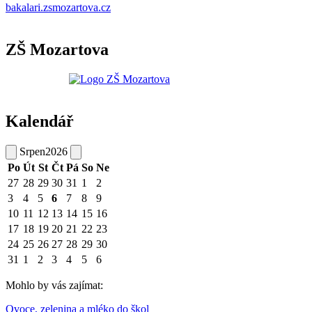
bakalari.zsmozartova.cz
ZŠ Mozartova
Kalendář
Srpen
2026
Po
Út
St
Čt
Pá
So
Ne
27
28
29
30
31
1
2
3
4
5
6
7
8
9
10
11
12
13
14
15
16
17
18
19
20
21
22
23
24
25
26
27
28
29
30
31
1
2
3
4
5
6
Mohlo by vás zajímat:
Ovoce, zelenina a mléko do škol