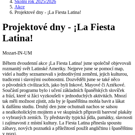
Školní rok 2025/2026
Akce
Projektové dny - ¡La Fiesta Latina!
Projektové dny - ¡La Fiesta
Latina!
Mozart-IN-UM
Během dvoudenní akce ¡La Fiesta Latina! jsme společně objevovali
rozmanitý svět Latinské Ameriky. Nejprve jsme se pomocí map,
videí a hudby seznamovali s jednotlivými zeměmi, jejich kulturou,
tradicemi i slavnými osobnostmi. Dozvěděli jsme se také něco
o původních civilizacích, jako byli Inkové, Mayové či Aztékové.
Součástí programu bylo i učení základních španělských slovíček
a frází, které si žáci vyzkoušeli v jednoduchých aktivitách. Mnozí
tak měli možnost zjistit, zda by je španělština mohla bavit a lákat
k dalšímu studiu. Druhý den jsme ochutnali nachos se salsou
a nealkoholickým mojitem a ve skupinách připravili barevné plakáty
o vybraných zemích. Ty představily typická jídla, památky, slavnosti
i zajímavosti z místní kultury. La Fiesta Latina přinesla spoustu
zábavy, nových poznatků a příležitostí použít angličtinu i španělštinu
v praxi.