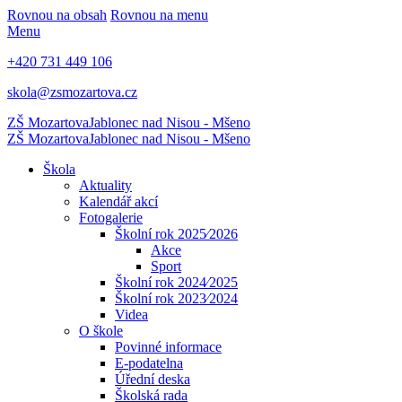
Rovnou na obsah
Rovnou na menu
Menu
+420 731 449 106
skola@zsmozartova.cz
ZŠ Mozartova
Jablonec nad Nisou - Mšeno
ZŠ Mozartova
Jablonec nad Nisou - Mšeno
Škola
Aktuality
Kalendář akcí
Fotogalerie
Školní rok 2025⁄2026
Akce
Sport
Školní rok 2024⁄2025
Školní rok 2023⁄2024
Videa
O škole
Povinné informace
E-podatelna
Úřední deska
Školská rada