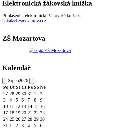
Elektronická žákovská knížka
Přihlášení k elektronické žákovské knížce:
bakalari.zsmozartova.cz
ZŠ Mozartova
Kalendář
Srpen
2026
Po
Út
St
Čt
Pá
So
Ne
27
28
29
30
31
1
2
3
4
5
6
7
8
9
10
11
12
13
14
15
16
17
18
19
20
21
22
23
24
25
26
27
28
29
30
31
1
2
3
4
5
6