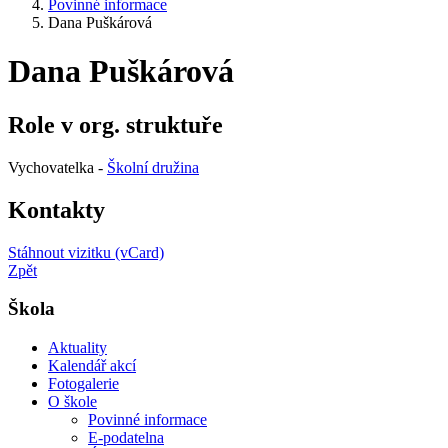
Povinné informace
Dana Puškárová
Dana Puškárová
Role v org. struktuře
Vychovatelka -
Školní družina
Kontakty
Stáhnout vizitku (vCard)
Zpět
Škola
Aktuality
Kalendář akcí
Fotogalerie
O škole
Povinné informace
E-podatelna