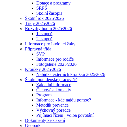
Dotace a programy
SRPŠ
Školní časopis
Školní rok 2025⁄2026
Třídy 2025⁄2026
Rozvrhy hodin 2025⁄2026
1. stupeň
2. stupeň
Informace pro budoucí žáky
Přípravná třída
ŠVP
Informace pro rodiče
Fotogalerie 2025⁄2026
Kroužky 2025⁄2026
Nabídka externích kroužků 2025⁄2026
Školní poradenské pracoviště
Základní informace
Členové a kontakty
Program
Informace - kde najdu pomoc?
Metodik prevence
Výchovný poradce
Přijímací řízení - volba povolání
Dokumenty ke stažení
Geopark