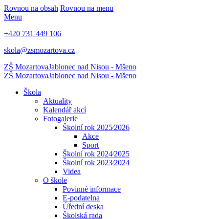
Rovnou na obsah
Rovnou na menu
Menu
+420 731 449 106
skola@zsmozartova.cz
ZŠ Mozartova
Jablonec nad Nisou - Mšeno
ZŠ Mozartova
Jablonec nad Nisou - Mšeno
Škola
Aktuality
Kalendář akcí
Fotogalerie
Školní rok 2025⁄2026
Akce
Sport
Školní rok 2024⁄2025
Školní rok 2023⁄2024
Videa
O škole
Povinné informace
E-podatelna
Úřední deska
Školská rada