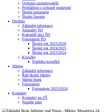
Ochrana oznamovatelů
Prohlášení o ochraně soukromí
Školní parlament
Školní časopis
Družina
Základní informace
Aktuality ŠD
Kalendář akcí ŠD
Fotogalerie ŠD
Školní rok 2025⁄2026
Školní rok 2024⁄2025
Školní rok 2023⁄2024
Kroužky
Nabídka kroužků
Jídelna
Základní informace
Řád školní jídelny
Jídelní lístek
Fotogalerie
Fotogalerie 2025/2026
Kontakty
Kontakty na ZŠ
Napište nám