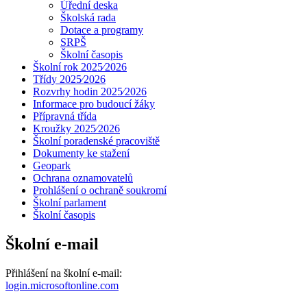
Úřední deska
Školská rada
Dotace a programy
SRPŠ
Školní časopis
Školní rok 2025⁄2026
Třídy 2025⁄2026
Rozvrhy hodin 2025⁄2026
Informace pro budoucí žáky
Přípravná třída
Kroužky 2025⁄2026
Školní poradenské pracoviště
Dokumenty ke stažení
Geopark
Ochrana oznamovatelů
Prohlášení o ochraně soukromí
Školní parlament
Školní časopis
Školní e-mail
Přihlášení na školní e-mail:
login.microsoftonline.com