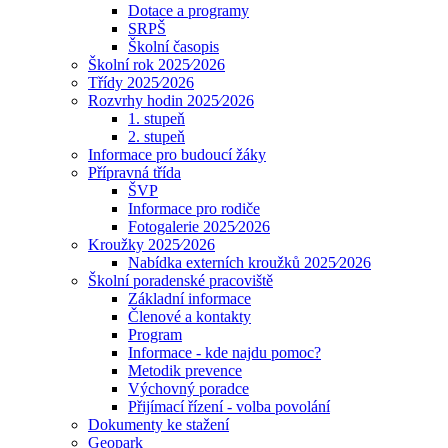
Dotace a programy
SRPŠ
Školní časopis
Školní rok 2025⁄2026
Třídy 2025⁄2026
Rozvrhy hodin 2025⁄2026
1. stupeň
2. stupeň
Informace pro budoucí žáky
Přípravná třída
ŠVP
Informace pro rodiče
Fotogalerie 2025⁄2026
Kroužky 2025⁄2026
Nabídka externích kroužků 2025⁄2026
Školní poradenské pracoviště
Základní informace
Členové a kontakty
Program
Informace - kde najdu pomoc?
Metodik prevence
Výchovný poradce
Přijímací řízení - volba povolání
Dokumenty ke stažení
Geopark