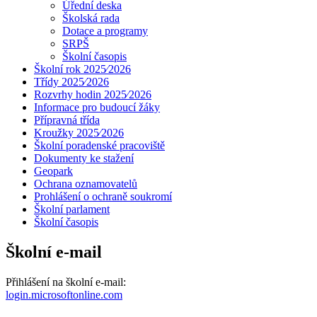
Úřední deska
Školská rada
Dotace a programy
SRPŠ
Školní časopis
Školní rok 2025⁄2026
Třídy 2025⁄2026
Rozvrhy hodin 2025⁄2026
Informace pro budoucí žáky
Přípravná třída
Kroužky 2025⁄2026
Školní poradenské pracoviště
Dokumenty ke stažení
Geopark
Ochrana oznamovatelů
Prohlášení o ochraně soukromí
Školní parlament
Školní časopis
Školní e-mail
Přihlášení na školní e-mail:
login.microsoftonline.com