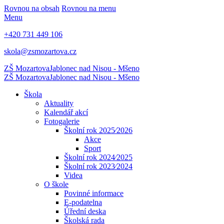
Rovnou na obsah
Rovnou na menu
Menu
+420 731 449 106
skola@zsmozartova.cz
ZŠ Mozartova
Jablonec nad Nisou - Mšeno
ZŠ Mozartova
Jablonec nad Nisou - Mšeno
Škola
Aktuality
Kalendář akcí
Fotogalerie
Školní rok 2025⁄2026
Akce
Sport
Školní rok 2024⁄2025
Školní rok 2023⁄2024
Videa
O škole
Povinné informace
E-podatelna
Úřední deska
Školská rada