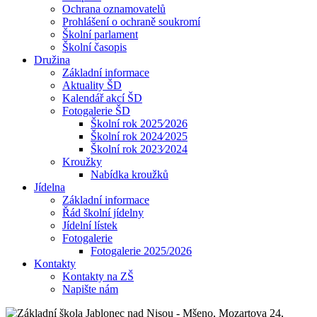
Ochrana oznamovatelů
Prohlášení o ochraně soukromí
Školní parlament
Školní časopis
Družina
Základní informace
Aktuality ŠD
Kalendář akcí ŠD
Fotogalerie ŠD
Školní rok 2025⁄2026
Školní rok 2024⁄2025
Školní rok 2023⁄2024
Kroužky
Nabídka kroužků
Jídelna
Základní informace
Řád školní jídelny
Jídelní lístek
Fotogalerie
Fotogalerie 2025/2026
Kontakty
Kontakty na ZŠ
Napište nám