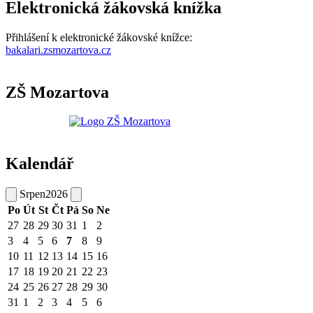
Elektronická žákovská knížka
Přihlášení k elektronické žákovské knížce:
bakalari.zsmozartova.cz
ZŠ Mozartova
Kalendář
Srpen
2026
Po
Út
St
Čt
Pá
So
Ne
27
28
29
30
31
1
2
3
4
5
6
7
8
9
10
11
12
13
14
15
16
17
18
19
20
21
22
23
24
25
26
27
28
29
30
31
1
2
3
4
5
6