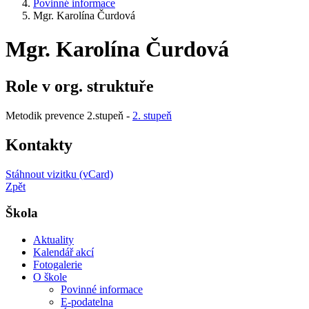
Povinné informace
Mgr. Karolína Čurdová
Mgr. Karolína Čurdová
Role v org. struktuře
Metodik prevence 2.stupeň -
2. stupeň
Kontakty
Stáhnout vizitku (vCard)
Zpět
Škola
Aktuality
Kalendář akcí
Fotogalerie
O škole
Povinné informace
E-podatelna