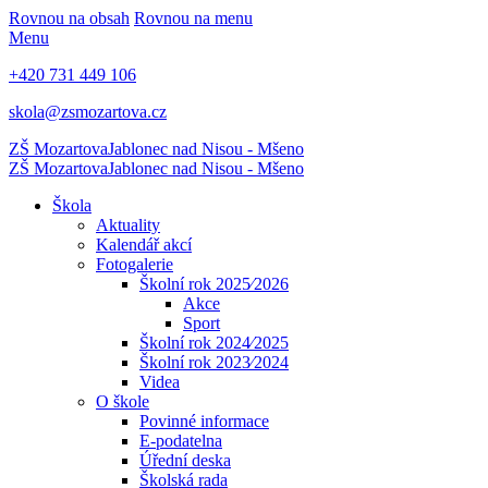
Rovnou na obsah
Rovnou na menu
Menu
+420 731 449 106
skola@zsmozartova.cz
ZŠ Mozartova
Jablonec nad Nisou - Mšeno
ZŠ Mozartova
Jablonec nad Nisou - Mšeno
Škola
Aktuality
Kalendář akcí
Fotogalerie
Školní rok 2025⁄2026
Akce
Sport
Školní rok 2024⁄2025
Školní rok 2023⁄2024
Videa
O škole
Povinné informace
E-podatelna
Úřední deska
Školská rada