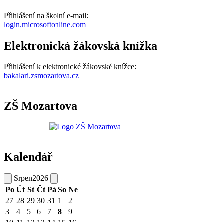
Přihlášení na školní e-mail:
login.microsoftonline.com
Elektronická žákovská knížka
Přihlášení k elektronické žákovské knížce:
bakalari.zsmozartova.cz
ZŠ Mozartova
Kalendář
Srpen
2026
Po
Út
St
Čt
Pá
So
Ne
27
28
29
30
31
1
2
3
4
5
6
7
8
9