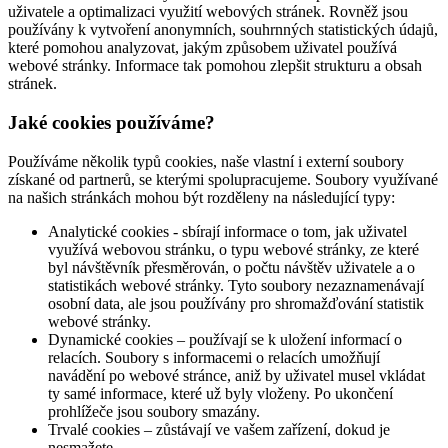
uživatele a optimalizaci využití webových stránek. Rovněž jsou
používány k vytvoření anonymních, souhrnných statistických údajů,
které pomohou analyzovat, jakým způsobem uživatel používá
webové stránky. Informace tak pomohou zlepšit strukturu a obsah
stránek.
Jaké cookies používáme?
Používáme několik typů cookies, naše vlastní i externí soubory
získané od partnerů, se kterými spolupracujeme. Soubory využívané
na našich stránkách mohou být rozděleny na následující typy:
Analytické cookies - sbírají informace o tom, jak uživatel
využívá webovou stránku, o typu webové stránky, ze které
byl návštěvník přesměrován, o počtu návštěv uživatele a o
statistikách webové stránky. Tyto soubory nezaznamenávají
osobní data, ale jsou používány pro shromažďování statistik
webové stránky.
Dynamické cookies – používají se k uložení informací o
relacích. Soubory s informacemi o relacích umožňují
navádění po webové stránce, aniž by uživatel musel vkládat
ty samé informace, které už byly vloženy. Po ukončení
prohlížeče jsou soubory smazány.
Trvalé cookies – zůstávají ve vašem zařízení, dokud je
nesmažete.