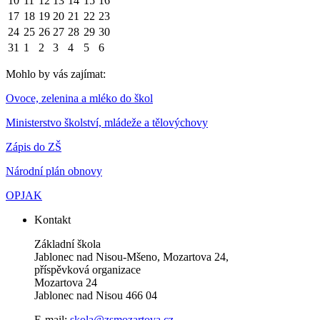
10
11
12
13
14
15
16
17
18
19
20
21
22
23
24
25
26
27
28
29
30
31
1
2
3
4
5
6
Mohlo by vás zajímat:
Ovoce, zelenina a mléko do škol
Ministerstvo školství, mládeže a tělovýchovy
Zápis do ZŠ
Národní plán obnovy
OPJAK
Kontakt
Základní škola
Jablonec nad Nisou-Mšeno, Mozartova 24,
příspěvková organizace
Mozartova 24
Jablonec nad Nisou 466 04
E-mail:
skola@zsmozartova.cz