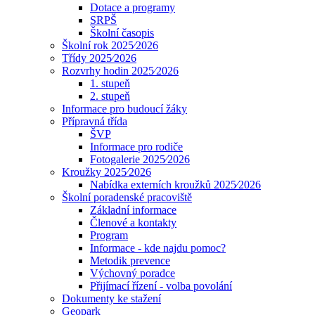
Dotace a programy
SRPŠ
Školní časopis
Školní rok 2025⁄2026
Třídy 2025⁄2026
Rozvrhy hodin 2025⁄2026
1. stupeň
2. stupeň
Informace pro budoucí žáky
Přípravná třída
ŠVP
Informace pro rodiče
Fotogalerie 2025⁄2026
Kroužky 2025⁄2026
Nabídka externích kroužků 2025⁄2026
Školní poradenské pracoviště
Základní informace
Členové a kontakty
Program
Informace - kde najdu pomoc?
Metodik prevence
Výchovný poradce
Přijímací řízení - volba povolání
Dokumenty ke stažení
Geopark