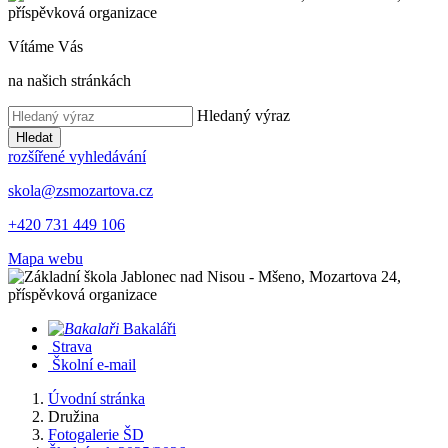
Vítáme Vás
na našich stránkách
Hledaný výraz
Hledat
rozšířené vyhledávání
skola@zsmozartova.cz
+420 731 449 106
Mapa webu
Bakaláři
Strava
Školní e-mail
Úvodní stránka
Družina
Fotogalerie ŠD