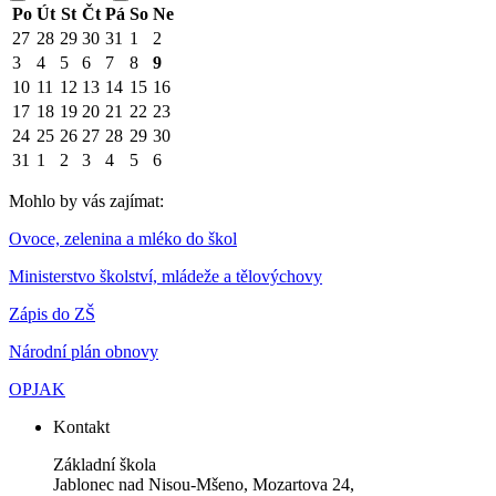
Po
Út
St
Čt
Pá
So
Ne
27
28
29
30
31
1
2
3
4
5
6
7
8
9
10
11
12
13
14
15
16
17
18
19
20
21
22
23
24
25
26
27
28
29
30
31
1
2
3
4
5
6
Mohlo by vás zajímat:
Ovoce, zelenina a mléko do škol
Ministerstvo školství, mládeže a tělovýchovy
Zápis do ZŠ
Národní plán obnovy
OPJAK
Kontakt
Základní škola
Jablonec nad Nisou-Mšeno, Mozartova 24,