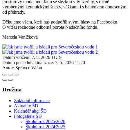
prostorový model mokřadu se stezkou víly Izeríny, s ručně
vyrobenými keramickými šneky, vážkami i s bahýnkem doneseným
od přehrady.
Děkujeme všem, kteří nás podpořili svými hlasy na Facebooku.
O vítězi rozhodne odborná porota Nadačního fondu.
Marcela Vaníčková
Datum vložení:
7. 5. 2026 11:19
Datum poslední aktualizace:
7. 5. 2026 11:20
Autor:
Správce Webu
Družina
Základní informace
Aktuality ŠD
Kalendář akcí ŠD
Fotogalerie ŠD
Školní rok 2025⁄2026
Školní rok 2024⁄2025