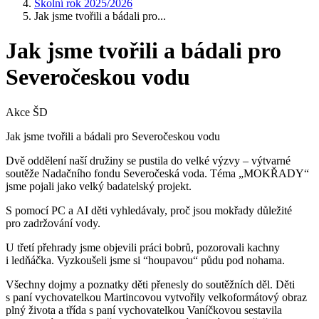
Školní rok 2025/2026
Jak jsme tvořili a bádali pro...
Jak jsme tvořili a bádali pro
Severočeskou vodu
Akce ŠD
Jak jsme tvořili a bádali pro Severočeskou vodu
Dvě oddělení naší družiny se pustila do velké výzvy – výtvarné
soutěže Nadačního fondu Severočeská voda. Téma „MOKŘADY“
jsme pojali jako velký badatelský projekt.
S pomocí PC a AI děti vyhledávaly, proč jsou mokřady důležité
pro zadržování vody.
U třetí přehrady jsme objevili práci bobrů, pozorovali kachny
i ledňáčka. Vyzkoušeli jsme si “houpavou“ půdu pod nohama.
Všechny dojmy a poznatky děti přenesly do soutěžních děl. Děti
s paní vychovatelkou Martincovou vytvořily velkoformátový obraz
plný života a třída s paní vychovatelkou Vaníčkovou sestavila