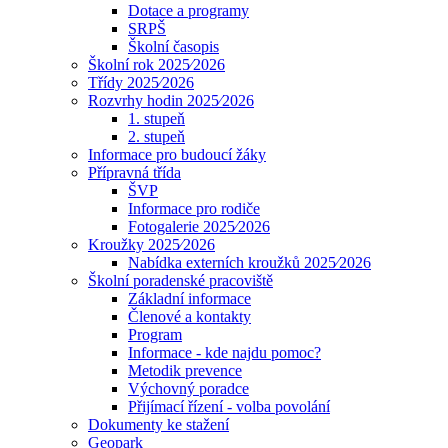
Dotace a programy
SRPŠ
Školní časopis
Školní rok 2025⁄2026
Třídy 2025⁄2026
Rozvrhy hodin 2025⁄2026
1. stupeň
2. stupeň
Informace pro budoucí žáky
Přípravná třída
ŠVP
Informace pro rodiče
Fotogalerie 2025⁄2026
Kroužky 2025⁄2026
Nabídka externích kroužků 2025⁄2026
Školní poradenské pracoviště
Základní informace
Členové a kontakty
Program
Informace - kde najdu pomoc?
Metodik prevence
Výchovný poradce
Přijímací řízení - volba povolání
Dokumenty ke stažení
Geopark