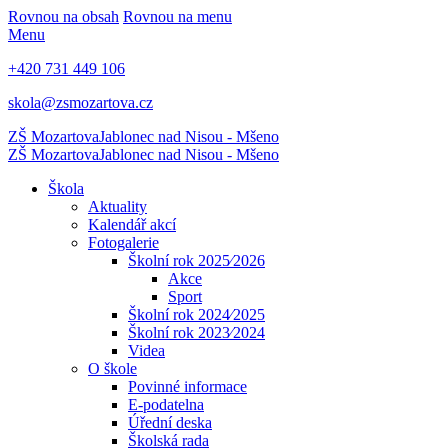
Rovnou na obsah
Rovnou na menu
Menu
+420 731 449 106
skola@zsmozartova.cz
ZŠ Mozartova
Jablonec nad Nisou - Mšeno
ZŠ Mozartova
Jablonec nad Nisou - Mšeno
Škola
Aktuality
Kalendář akcí
Fotogalerie
Školní rok 2025⁄2026
Akce
Sport
Školní rok 2024⁄2025
Školní rok 2023⁄2024
Videa
O škole
Povinné informace
E-podatelna
Úřední deska
Školská rada