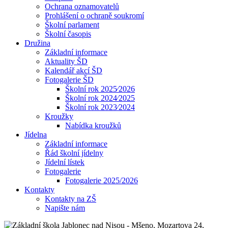
Ochrana oznamovatelů
Prohlášení o ochraně soukromí
Školní parlament
Školní časopis
Družina
Základní informace
Aktuality ŠD
Kalendář akcí ŠD
Fotogalerie ŠD
Školní rok 2025⁄2026
Školní rok 2024⁄2025
Školní rok 2023⁄2024
Kroužky
Nabídka kroužků
Jídelna
Základní informace
Řád školní jídelny
Jídelní lístek
Fotogalerie
Fotogalerie 2025/2026
Kontakty
Kontakty na ZŠ
Napište nám