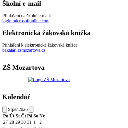
Školní e-mail
Přihlášení na školní e-mail:
login.microsoftonline.com
Elektronická žákovská knížka
Přihlášení k elektronické žákovské knížce:
bakalari.zsmozartova.cz
ZŠ Mozartova
Kalendář
Srpen
2026
Po
Út
St
Čt
Pá
So
Ne
27
28
29
30
31
1
2