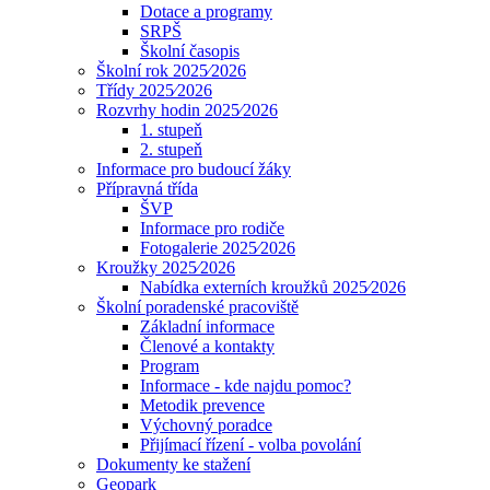
Dotace a programy
SRPŠ
Školní časopis
Školní rok 2025⁄2026
Třídy 2025⁄2026
Rozvrhy hodin 2025⁄2026
1. stupeň
2. stupeň
Informace pro budoucí žáky
Přípravná třída
ŠVP
Informace pro rodiče
Fotogalerie 2025⁄2026
Kroužky 2025⁄2026
Nabídka externích kroužků 2025⁄2026
Školní poradenské pracoviště
Základní informace
Členové a kontakty
Program
Informace - kde najdu pomoc?
Metodik prevence
Výchovný poradce
Přijímací řízení - volba povolání
Dokumenty ke stažení
Geopark