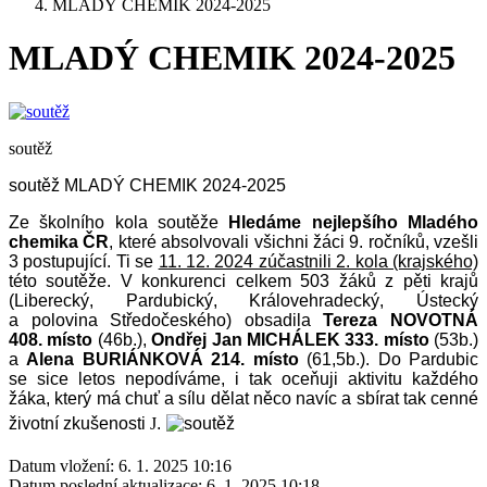
MLADÝ CHEMIK 2024-2025
MLADÝ CHEMIK 2024-2025
soutěž
soutěž MLADÝ CHEMIK 2024-2025
Ze školního kola soutěže
Hledáme nejlepšího Mladého
chemika ČR
, které absolvovali všichni žáci 9. ročníků, vzešli
3 postupující. Ti se
11. 12. 2024 zúčastnili 2. kola (krajského)
této soutěže. V konkurenci celkem 503 žáků z pěti krajů
(Liberecký, Pardubický, Královehradecký, Ústecký
a polovina Středočeského) obsadila
Tereza NOVOTNÁ
408. místo
(46b.),
Ondřej Jan MICHÁLEK 333. místo
(53b.)
a
Alena BURIÁNKOVÁ 214. místo
(61,5b.). Do Pardubic
se sice letos nepodíváme, i tak oceňuji aktivitu každého
žáka, který má chuť a sílu dělat něco navíc a sbírat tak cenné
životní zkušenosti
J
.
Datum vložení:
6. 1. 2025 10:16
Datum poslední aktualizace:
6. 1. 2025 10:18