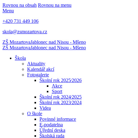
Rovnou na obsah
Rovnou na menu
Menu
+420 731 449 106
skola@zsmozartova.cz
ZŠ Mozartova
Jablonec nad Nisou - Mšeno
ZŠ Mozartova
Jablonec nad Nisou - Mšeno
Škola
Aktuality
Kalendář akcí
Fotogalerie
Školní rok 2025⁄2026
Akce
Sport
Školní rok 2024⁄2025
Školní rok 2023⁄2024
Videa
O škole
Povinné informace
E-podatelna
Úřední deska
Školská rada