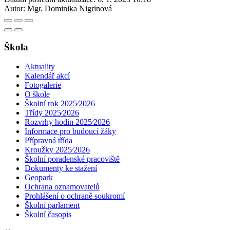
Autor:
Mgr. Dominika Nigrinová
Škola
Aktuality
Kalendář akcí
Fotogalerie
O škole
Školní rok 2025⁄2026
Třídy 2025⁄2026
Rozvrhy hodin 2025⁄2026
Informace pro budoucí žáky
Přípravná třída
Kroužky 2025⁄2026
Školní poradenské pracoviště
Dokumenty ke stažení
Geopark
Ochrana oznamovatelů
Prohlášení o ochraně soukromí
Školní parlament
Školní časopis