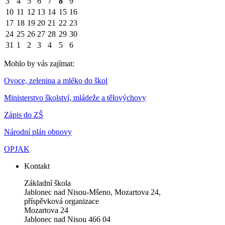
3
4
5
6
7
8
9
10
11
12
13
14
15
16
17
18
19
20
21
22
23
24
25
26
27
28
29
30
31
1
2
3
4
5
6
Mohlo by vás zajímat:
Ovoce, zelenina a mléko do škol
Ministerstvo školství, mládeže a tělovýchovy
Zápis do ZŠ
Národní plán obnovy
OPJAK
Kontakt
Základní škola
Jablonec nad Nisou-Mšeno, Mozartova 24,
příspěvková organizace
Mozartova 24
Jablonec nad Nisou 466 04