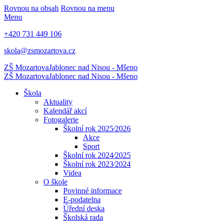
Rovnou na obsah
Rovnou na menu
Menu
+420 731 449 106
skola@zsmozartova.cz
ZŠ Mozartova
Jablonec nad Nisou - Mšeno
ZŠ Mozartova
Jablonec nad Nisou - Mšeno
Škola
Aktuality
Kalendář akcí
Fotogalerie
Školní rok 2025⁄2026
Akce
Sport
Školní rok 2024⁄2025
Školní rok 2023⁄2024
Videa
O škole
Povinné informace
E-podatelna
Úřední deska
Školská rada