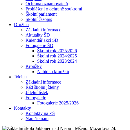
Ochrana oznamovatelů
Prohlášení o ochraně soukromí
Školní parlament
Školní časopis
Družina
Základní informace
Aktuality ŠD
Kalendář akcí ŠD
Fotogalerie ŠD
Školní rok 2025⁄2026
Školní rok 2024⁄2025
Školní rok 2023⁄2024
Kroužky
Nabídka kroužků
Jídelna
Základní informace
Řád školní jídelny
Jídelní lístek
Fotogalerie
Fotogalerie 2025/2026
Kontakty
Kontakty na ZŠ
Napište nám