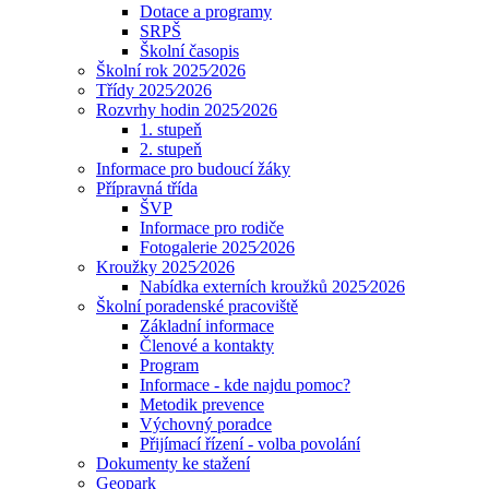
Dotace a programy
SRPŠ
Školní časopis
Školní rok 2025⁄2026
Třídy 2025⁄2026
Rozvrhy hodin 2025⁄2026
1. stupeň
2. stupeň
Informace pro budoucí žáky
Přípravná třída
ŠVP
Informace pro rodiče
Fotogalerie 2025⁄2026
Kroužky 2025⁄2026
Nabídka externích kroužků 2025⁄2026
Školní poradenské pracoviště
Základní informace
Členové a kontakty
Program
Informace - kde najdu pomoc?
Metodik prevence
Výchovný poradce
Přijímací řízení - volba povolání
Dokumenty ke stažení
Geopark