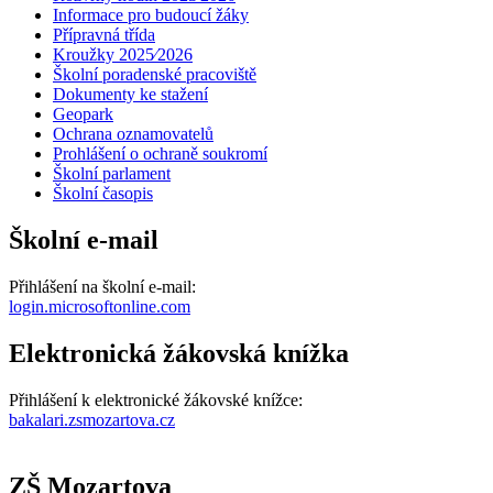
Informace pro budoucí žáky
Přípravná třída
Kroužky 2025⁄2026
Školní poradenské pracoviště
Dokumenty ke stažení
Geopark
Ochrana oznamovatelů
Prohlášení o ochraně soukromí
Školní parlament
Školní časopis
Školní e-mail
Přihlášení na školní e-mail:
login.microsoftonline.com
Elektronická žákovská knížka
Přihlášení k elektronické žákovské knížce:
bakalari.zsmozartova.cz
ZŠ Mozartova