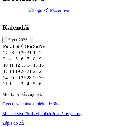
Kalendář
Srpen
2026
Po
Út
St
Čt
Pá
So
Ne
27
28
29
30
31
1
2
3
4
5
6
7
8
9
10
11
12
13
14
15
16
17
18
19
20
21
22
23
24
25
26
27
28
29
30
31
1
2
3
4
5
6
Mohlo by vás zajímat:
Ovoce, zelenina a mléko do škol
Ministerstvo školství, mládeže a tělovýchovy
Zápis do ZŠ