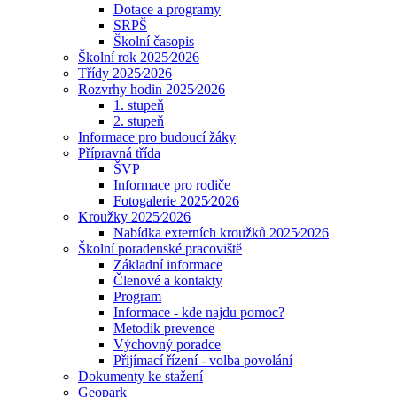
Dotace a programy
SRPŠ
Školní časopis
Školní rok 2025⁄2026
Třídy 2025⁄2026
Rozvrhy hodin 2025⁄2026
1. stupeň
2. stupeň
Informace pro budoucí žáky
Přípravná třída
ŠVP
Informace pro rodiče
Fotogalerie 2025⁄2026
Kroužky 2025⁄2026
Nabídka externích kroužků 2025⁄2026
Školní poradenské pracoviště
Základní informace
Členové a kontakty
Program
Informace - kde najdu pomoc?
Metodik prevence
Výchovný poradce
Přijímací řízení - volba povolání
Dokumenty ke stažení
Geopark