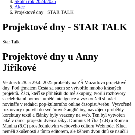
Školní rok 2024/2025
Akce
Projektové dny - STAR TALK
Projektové dny - STAR TALK
Star Talk
Projektové dny u Anny
Jiříkové
Ve dnech 28. a 29.4. 2025 proběhly na ZŠ Mozartova projektové
dny. Pod tématem Cesta za snem se vytvořilo mnoho krásných
projektů. Žáci, kteří se přihlásili do mé skupiny, tvořili rozhovory
s celebritami pomocí umělé inteligence a vyzkoušeli si práci
novináře v redakci pop-kulturního online časopisu/webu. Vytvořené
rozhovory upravili do své úrovně angličtiny, navzájem proběhly
korektury textů a články byly vsazeny na web. Ten byl vytvořen
také v rámci projektu dvěma žáky: Dominik Brčka (7.B) a Roman
Manina (8.C) prostřednictvím webového editoru Webnode. Kluci
neměli zkušenosti s tímto editorem, ale během dvou dnů se naučili