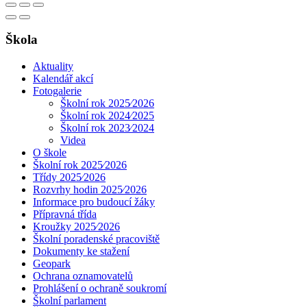
Škola
Aktuality
Kalendář akcí
Fotogalerie
Školní rok 2025⁄2026
Školní rok 2024⁄2025
Školní rok 2023⁄2024
Videa
O škole
Školní rok 2025⁄2026
Třídy 2025⁄2026
Rozvrhy hodin 2025⁄2026
Informace pro budoucí žáky
Přípravná třída
Kroužky 2025⁄2026
Školní poradenské pracoviště
Dokumenty ke stažení
Geopark
Ochrana oznamovatelů
Prohlášení o ochraně soukromí
Školní parlament