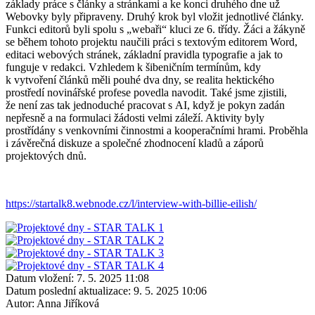
základy práce s články a stránkami a ke konci druhého dne už
Webovky byly připraveny. Druhý krok byl vložit jednotlivé články.
Funkci editorů byli spolu s „webaři“ kluci ze 6. třídy. Žáci a žákyně
se během tohoto projektu naučili práci s textovým editorem Word,
editaci webových stránek, základní pravidla typografie a jak to
funguje v redakci. Vzhledem k šibeničním termínům, kdy
k vytvoření článků měli pouhé dva dny, se realita hektického
prostředí novinářské profese povedla navodit. Také jsme zjistili,
že není zas tak jednoduché pracovat s AI, když je pokyn zadán
nepřesně a na formulaci žádosti velmi záleží. Aktivity byly
prostřídány s venkovními činnostmi a kooperačními hrami. Proběhla
i závěrečná diskuze a společné zhodnocení kladů a záporů
projektových dnů.
https://startalk8.webnode.cz/l/interview-with-billie-eilish/
Datum vložení:
7. 5. 2025 11:08
Datum poslední aktualizace:
9. 5. 2025 10:06
Autor:
Anna Jiříková