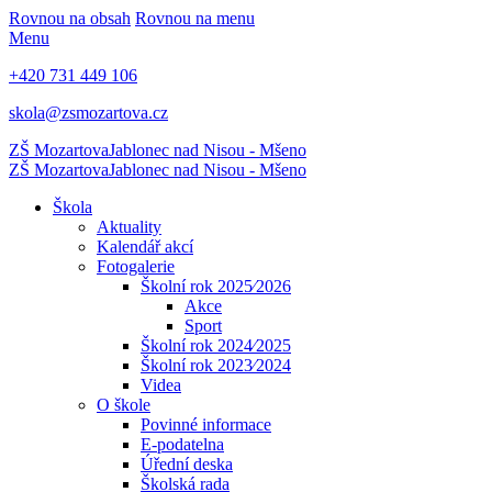
Rovnou na obsah
Rovnou na menu
Menu
+420 731 449 106
skola@zsmozartova.cz
ZŠ Mozartova
Jablonec nad Nisou - Mšeno
ZŠ Mozartova
Jablonec nad Nisou - Mšeno
Škola
Aktuality
Kalendář akcí
Fotogalerie
Školní rok 2025⁄2026
Akce
Sport
Školní rok 2024⁄2025
Školní rok 2023⁄2024
Videa
O škole
Povinné informace
E-podatelna
Úřední deska
Školská rada