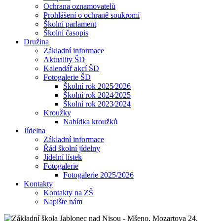
Ochrana oznamovatelů
Prohlášení o ochraně soukromí
Školní parlament
Školní časopis
Družina
Základní informace
Aktuality ŠD
Kalendář akcí ŠD
Fotogalerie ŠD
Školní rok 2025⁄2026
Školní rok 2024⁄2025
Školní rok 2023⁄2024
Kroužky
Nabídka kroužků
Jídelna
Základní informace
Řád školní jídelny
Jídelní lístek
Fotogalerie
Fotogalerie 2025/2026
Kontakty
Kontakty na ZŠ
Napište nám