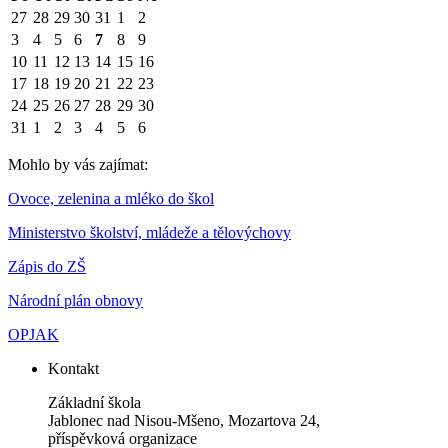
27
28
29
30
31
1
2
3
4
5
6
7
8
9
10
11
12
13
14
15
16
17
18
19
20
21
22
23
24
25
26
27
28
29
30
31
1
2
3
4
5
6
Mohlo by vás zajímat:
Ovoce, zelenina a mléko do škol
Ministerstvo školství, mládeže a tělovýchovy
Zápis do ZŠ
Národní plán obnovy
OPJAK
Kontakt
Základní škola
Jablonec nad Nisou-Mšeno, Mozartova 24,
příspěvková organizace