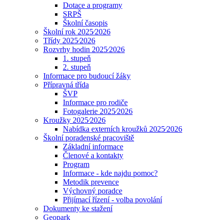
Dotace a programy
SRPŠ
Školní časopis
Školní rok 2025⁄2026
Třídy 2025⁄2026
Rozvrhy hodin 2025⁄2026
1. stupeň
2. stupeň
Informace pro budoucí žáky
Přípravná třída
ŠVP
Informace pro rodiče
Fotogalerie 2025⁄2026
Kroužky 2025⁄2026
Nabídka externích kroužků 2025⁄2026
Školní poradenské pracoviště
Základní informace
Členové a kontakty
Program
Informace - kde najdu pomoc?
Metodik prevence
Výchovný poradce
Přijímací řízení - volba povolání
Dokumenty ke stažení
Geopark