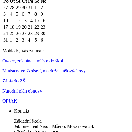
Po
Út
St
Čt
Pá
So
Ne
27
28
29
30
31
1
2
3
4
5
6
7
8
9
10
11
12
13
14
15
16
17
18
19
20
21
22
23
24
25
26
27
28
29
30
31
1
2
3
4
5
6
Mohlo by vás zajímat:
Ovoce, zelenina a mléko do škol
Ministerstvo školství, mládeže a tělovýchovy
Zápis do ZŠ
Národní plán obnovy
OPJAK
Kontakt
Základní škola
Jablonec nad Nisou-Mšeno, Mozartova 24,
příspěvková organizace