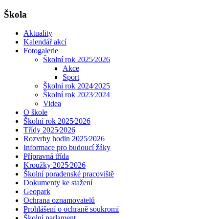
Škola
Aktuality
Kalendář akcí
Fotogalerie
Školní rok 2025⁄2026
Akce
Sport
Školní rok 2024⁄2025
Školní rok 2023⁄2024
Videa
O škole
Školní rok 2025⁄2026
Třídy 2025⁄2026
Rozvrhy hodin 2025⁄2026
Informace pro budoucí žáky
Přípravná třída
Kroužky 2025⁄2026
Školní poradenské pracoviště
Dokumenty ke stažení
Geopark
Ochrana oznamovatelů
Prohlášení o ochraně soukromí
Školní parlament