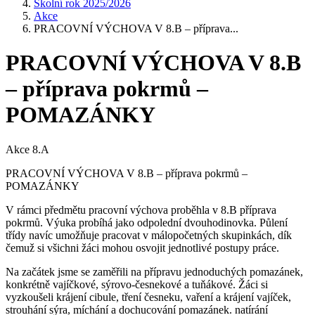
Školní rok 2025/2026
Akce
PRACOVNÍ VÝCHOVA V 8.B – příprava...
PRACOVNÍ VÝCHOVA V 8.B
– příprava pokrmů –
POMAZÁNKY
Akce 8.A
PRACOVNÍ VÝCHOVA V 8.B – příprava pokrmů –
POMAZÁNKY
V rámci předmětu pracovní výchova proběhla v 8.B příprava
pokrmů. Výuka probíhá jako odpolední dvouhodinovka. Půlení
třídy navíc umožňuje pracovat v málopočetných skupinkách, dík
čemuž si všichni žáci mohou osvojit jednotlivé postupy práce.
Na začátek jsme se zaměřili na přípravu jednoduchých pomazánek,
konkrétně vajíčkové, sýrovo-česnekové a tuňákové. Žáci si
vyzkoušeli krájení cibule, tření česneku, vaření a krájení vajíček,
strouhání sýra, míchání a dochucování pomazánek. natírání