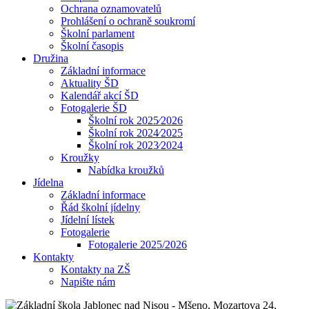
Ochrana oznamovatelů
Prohlášení o ochraně soukromí
Školní parlament
Školní časopis
Družina
Základní informace
Aktuality ŠD
Kalendář akcí ŠD
Fotogalerie ŠD
Školní rok 2025⁄2026
Školní rok 2024⁄2025
Školní rok 2023⁄2024
Kroužky
Nabídka kroužků
Jídelna
Základní informace
Řád školní jídelny
Jídelní lístek
Fotogalerie
Fotogalerie 2025/2026
Kontakty
Kontakty na ZŠ
Napište nám