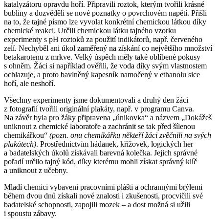
katalyzátoru opravdu hoří. Připravili roztok, kterým tvořili krásné
bubliny a dozvěděli se nové poznatky o povrchovém napětí. Přišli
na to, že tajné písmo lze vyvolat konkrétní chemickou látkou díky
chemické reakci. Určili chemickou látku tajného vzorku
experimenty s pH roztoků za použití indikátorů, např. červeného
zelí. Nechyběl ani úkol zaměřený na získání co největšího množství
betakarotenu z mrkve. Velký úspěch měly také oblíbené pokusy
s ohněm. Žáci si například ověřili, že voda díky svým vlastnostem
ochlazuje, a proto bavlněný kapesník namočený v ethanolu sice
hoří, ale neshoří.
Všechny experimenty jsme dokumentovali a druhý den žáci
z fotografií tvořili originální plakáty, např. v programu Canva.
Na závěr byla pro žáky připravena „únikovka“ a názvem „Dokážeš
uniknout z chemické laboratoře a zachránit se tak před šílenou
chemikářkou“
(pozn. onu chemikářku někteří žáci zvěčnili na svých
plakátech)
. Prostřednictvím hádanek, křížovek, logických her
a badatelských úkolů získávali barevná kolečka. Jejich správné
pořadí určilo tajný kód, díky kterému mohli získat správný klíč
a uniknout z učebny.
Mladí chemici vybaveni pracovními plášti a ochrannými brýlemi
během dvou dnů získali nové znalosti i zkušenosti, procvičili své
badatelské schopnosti, zapojili mozek – a dost možná si užili
i spoustu zábavy.