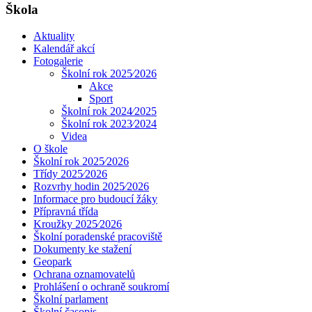
Škola
Aktuality
Kalendář akcí
Fotogalerie
Školní rok 2025⁄2026
Akce
Sport
Školní rok 2024⁄2025
Školní rok 2023⁄2024
Videa
O škole
Školní rok 2025⁄2026
Třídy 2025⁄2026
Rozvrhy hodin 2025⁄2026
Informace pro budoucí žáky
Přípravná třída
Kroužky 2025⁄2026
Školní poradenské pracoviště
Dokumenty ke stažení
Geopark
Ochrana oznamovatelů
Prohlášení o ochraně soukromí
Školní parlament
Školní časopis