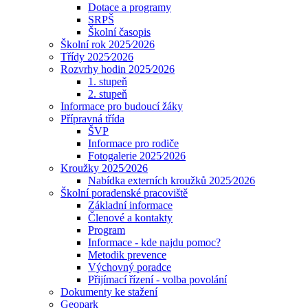
Dotace a programy
SRPŠ
Školní časopis
Školní rok 2025⁄2026
Třídy 2025⁄2026
Rozvrhy hodin 2025⁄2026
1. stupeň
2. stupeň
Informace pro budoucí žáky
Přípravná třída
ŠVP
Informace pro rodiče
Fotogalerie 2025⁄2026
Kroužky 2025⁄2026
Nabídka externích kroužků 2025⁄2026
Školní poradenské pracoviště
Základní informace
Členové a kontakty
Program
Informace - kde najdu pomoc?
Metodik prevence
Výchovný poradce
Přijímací řízení - volba povolání
Dokumenty ke stažení
Geopark