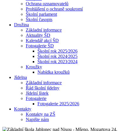
Ochrana oznamovatelů
Prohlášení o ochraně soukromí
Školní parlament
Školní časopis
Družina
Základní informace
Aktuality ŠD
Kalendář akcí ŠD
Fotogalerie ŠD
Školní rok 2025⁄2026
Školní rok 2024⁄2025
Školní rok 2023⁄2024
Kroužky
Nabídka kroužků
Jídelna
Základní informace
Řád školní jídelny
Jídelní lístek
Fotogalerie
Fotogalerie 2025/2026
Kontakty
Kontakty na ZŠ
Napište nám