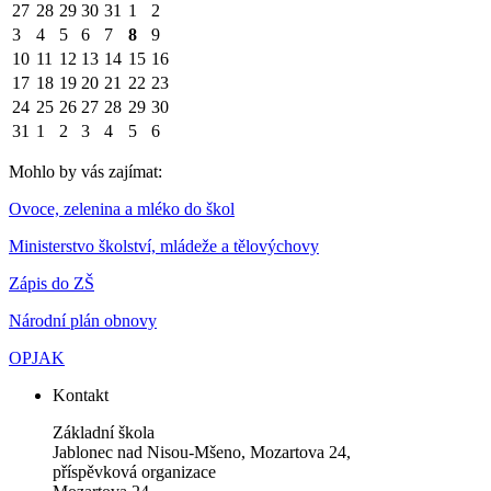
27
28
29
30
31
1
2
3
4
5
6
7
8
9
10
11
12
13
14
15
16
17
18
19
20
21
22
23
24
25
26
27
28
29
30
31
1
2
3
4
5
6
Mohlo by vás zajímat:
Ovoce, zelenina a mléko do škol
Ministerstvo školství, mládeže a tělovýchovy
Zápis do ZŠ
Národní plán obnovy
OPJAK
Kontakt
Základní škola
Jablonec nad Nisou-Mšeno, Mozartova 24,
příspěvková organizace