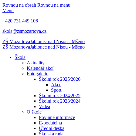
Rovnou na obsah
Rovnou na menu
Menu
+420 731 449 106
skola@zsmozartova.cz
ZŠ Mozartova
Jablonec nad Nisou - Mšeno
ZŠ Mozartova
Jablonec nad Nisou - Mšeno
Škola
Aktuality
Kalendář akcí
Fotogalerie
Školní rok 2025⁄2026
Akce
Sport
Školní rok 2024⁄2025
Školní rok 2023⁄2024
Videa
O škole
Povinné informace
E-podatelna
Úřední deska
Školská rada