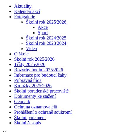
Aktuality
Kalendář akcí
Fotogalerie
Školní rok 2025⁄2026
Akce
Sport
Školní rok 2024⁄2025
Školní rok 2023⁄2024
Videa
O škole
Školní rok 2025⁄2026
Třídy 2025⁄2026
Rozvrhy hodin 2025⁄2026
Informace pro budoucí žáky
Přípravná třída
Kroužky 2025⁄2026
Školní poradenské pracoviště
Dokumenty ke stažení
Geopark
Ochrana oznamovatelů
Prohlášení o ochraně soukromí
Školní parlament
Školní časopis