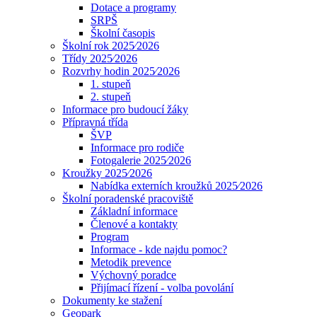
Dotace a programy
SRPŠ
Školní časopis
Školní rok 2025⁄2026
Třídy 2025⁄2026
Rozvrhy hodin 2025⁄2026
1. stupeň
2. stupeň
Informace pro budoucí žáky
Přípravná třída
ŠVP
Informace pro rodiče
Fotogalerie 2025⁄2026
Kroužky 2025⁄2026
Nabídka externích kroužků 2025⁄2026
Školní poradenské pracoviště
Základní informace
Členové a kontakty
Program
Informace - kde najdu pomoc?
Metodik prevence
Výchovný poradce
Přijímací řízení - volba povolání
Dokumenty ke stažení
Geopark