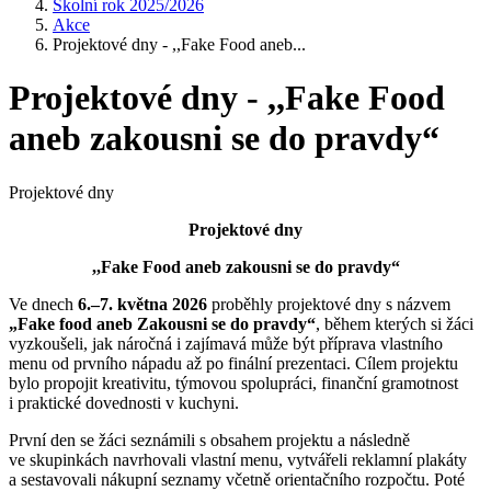
Školní rok 2025/2026
Akce
Projektové dny - ,,Fake Food aneb...
Projektové dny - ,,Fake Food
aneb zakousni se do pravdy“
Projektové dny
Projektové dny
,,Fake Food aneb zakousni se do pravdy“
Ve dnech
6.–7. května 2026
proběhly projektové dny s názvem
„Fake food aneb Zakousni se do pravdy“
, během kterých si žáci
vyzkoušeli, jak náročná i zajímavá může být příprava vlastního
menu od prvního nápadu až po finální prezentaci. Cílem projektu
bylo propojit kreativitu, týmovou spolupráci, finanční gramotnost
i praktické dovednosti v kuchyni.
První den se žáci seznámili s obsahem projektu a následně
ve skupinkách navrhovali vlastní menu, vytvářeli reklamní plakáty
a sestavovali nákupní seznamy včetně orientačního rozpočtu. Poté