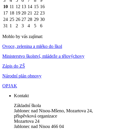
3
4
5
6
7
8
9
10
11
12
13
14
15
16
17
18
19
20
21
22
23
24
25
26
27
28
29
30
31
1
2
3
4
5
6
Mohlo by vás zajímat:
Ovoce, zelenina a mléko do škol
Ministerstvo školství, mládeže a tělovýchovy
Zápis do ZŠ
Národní plán obnovy
OPJAK
Kontakt
Základní škola
Jablonec nad Nisou-Mšeno, Mozartova 24,
příspěvková organizace
Mozartova 24
Jablonec nad Nisou 466 04