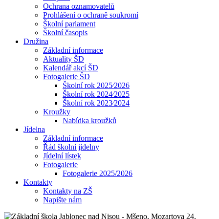
Ochrana oznamovatelů
Prohlášení o ochraně soukromí
Školní parlament
Školní časopis
Družina
Základní informace
Aktuality ŠD
Kalendář akcí ŠD
Fotogalerie ŠD
Školní rok 2025⁄2026
Školní rok 2024⁄2025
Školní rok 2023⁄2024
Kroužky
Nabídka kroužků
Jídelna
Základní informace
Řád školní jídelny
Jídelní lístek
Fotogalerie
Fotogalerie 2025/2026
Kontakty
Kontakty na ZŠ
Napište nám