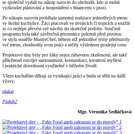
se společně vydali na nákup surovin do obchodů, kde si mohli
vyzkoušet plánování a hospodaření s financemi v praxi.
Po nákupu surovin probíhala samotná realizace jednotlivých menu
ve školní kuchyňce. Žáci pracovali ve dvojicích či trojicích a snažili
se co nejlépe převést své návrhy do skutečné podoby. Součástí
programu byla také závěrečná prezentace pokrmů před porotou
ve stylu soutěže MasterChef, během níž jednotlivé týmy představily
své menu, zhodnotily svou práci a určily výslednou prodejní cenu.
Projektové dny byly pro žáky nejen zábavnou zkušeností, ale také
příležitostí rozvíjet samostatnost, komunikaci, kreativní myšlení
i praktické dovednosti využitelné v běžném životě.
Všem kuchařům děkuji za vynikající práci a budu se těšit na další
výzvy.
plakat
Plakát2
Mgr. Veronika Sedláčková