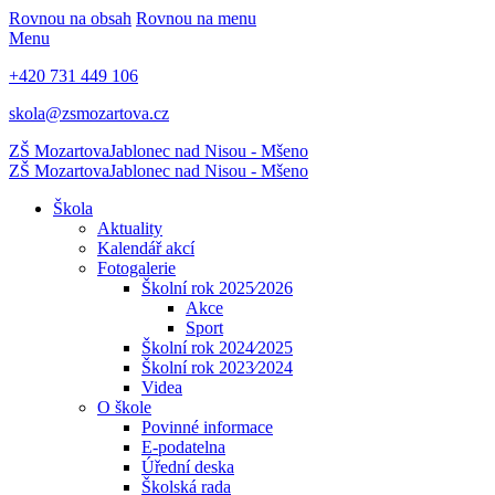
Rovnou na obsah
Rovnou na menu
Menu
+420 731 449 106
skola@zsmozartova.cz
ZŠ Mozartova
Jablonec nad Nisou - Mšeno
ZŠ Mozartova
Jablonec nad Nisou - Mšeno
Škola
Aktuality
Kalendář akcí
Fotogalerie
Školní rok 2025⁄2026
Akce
Sport
Školní rok 2024⁄2025
Školní rok 2023⁄2024
Videa
O škole
Povinné informace
E-podatelna
Úřední deska
Školská rada