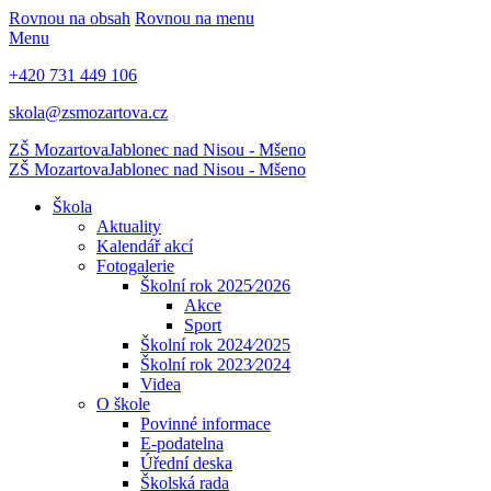
Rovnou na obsah
Rovnou na menu
Menu
+420 731 449 106
skola@zsmozartova.cz
ZŠ Mozartova
Jablonec nad Nisou - Mšeno
ZŠ Mozartova
Jablonec nad Nisou - Mšeno
Škola
Aktuality
Kalendář akcí
Fotogalerie
Školní rok 2025⁄2026
Akce
Sport
Školní rok 2024⁄2025
Školní rok 2023⁄2024
Videa
O škole
Povinné informace
E-podatelna
Úřední deska
Školská rada