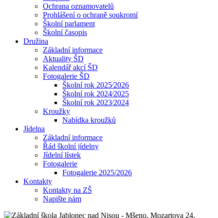
Ochrana oznamovatelů
Prohlášení o ochraně soukromí
Školní parlament
Školní časopis
Družina
Základní informace
Aktuality ŠD
Kalendář akcí ŠD
Fotogalerie ŠD
Školní rok 2025⁄2026
Školní rok 2024⁄2025
Školní rok 2023⁄2024
Kroužky
Nabídka kroužků
Jídelna
Základní informace
Řád školní jídelny
Jídelní lístek
Fotogalerie
Fotogalerie 2025/2026
Kontakty
Kontakty na ZŠ
Napište nám