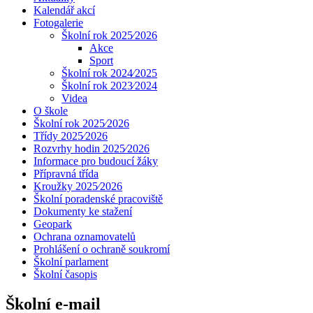
Kalendář akcí
Fotogalerie
Školní rok 2025⁄2026
Akce
Sport
Školní rok 2024⁄2025
Školní rok 2023⁄2024
Videa
O škole
Školní rok 2025⁄2026
Třídy 2025⁄2026
Rozvrhy hodin 2025⁄2026
Informace pro budoucí žáky
Přípravná třída
Kroužky 2025⁄2026
Školní poradenské pracoviště
Dokumenty ke stažení
Geopark
Ochrana oznamovatelů
Prohlášení o ochraně soukromí
Školní parlament
Školní časopis
Školní e-mail