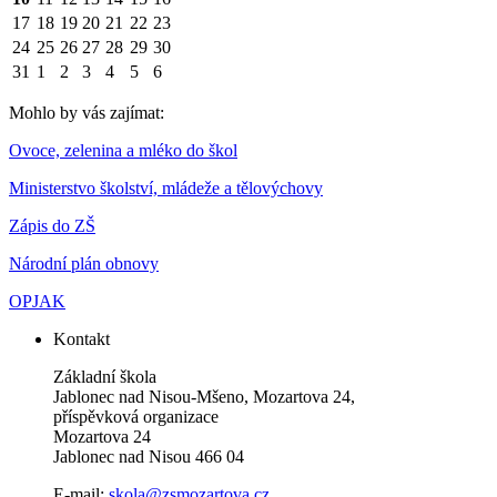
17
18
19
20
21
22
23
24
25
26
27
28
29
30
31
1
2
3
4
5
6
Mohlo by vás zajímat:
Ovoce, zelenina a mléko do škol
Ministerstvo školství, mládeže a tělovýchovy
Zápis do ZŠ
Národní plán obnovy
OPJAK
Kontakt
Základní škola
Jablonec nad Nisou-Mšeno, Mozartova 24,
příspěvková organizace
Mozartova 24
Jablonec nad Nisou 466 04
E-mail:
skola@zsmozartova.cz