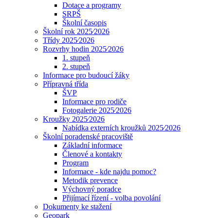
Dotace a programy
SRPŠ
Školní časopis
Školní rok 2025⁄2026
Třídy 2025⁄2026
Rozvrhy hodin 2025⁄2026
1. stupeň
2. stupeň
Informace pro budoucí žáky
Přípravná třída
ŠVP
Informace pro rodiče
Fotogalerie 2025⁄2026
Kroužky 2025⁄2026
Nabídka externích kroužků 2025⁄2026
Školní poradenské pracoviště
Základní informace
Členové a kontakty
Program
Informace - kde najdu pomoc?
Metodik prevence
Výchovný poradce
Přijímací řízení - volba povolání
Dokumenty ke stažení
Geopark