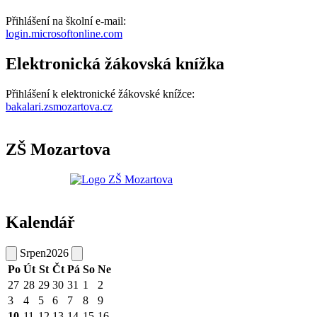
Přihlášení na školní e-mail:
login.microsoftonline.com
Elektronická žákovská knížka
Přihlášení k elektronické žákovské knížce:
bakalari.zsmozartova.cz
ZŠ Mozartova
Kalendář
Srpen
2026
Po
Út
St
Čt
Pá
So
Ne
27
28
29
30
31
1
2
3
4
5
6
7
8
9
10
11
12
13
14
15
16