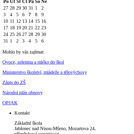
Po
Út
St
Čt
Pá
So
Ne
27
28
29
30
31
1
2
3
4
5
6
7
8
9
10
11
12
13
14
15
16
17
18
19
20
21
22
23
24
25
26
27
28
29
30
31
1
2
3
4
5
6
Mohlo by vás zajímat:
Ovoce, zelenina a mléko do škol
Ministerstvo školství, mládeže a tělovýchovy
Zápis do ZŠ
Národní plán obnovy
OPJAK
Kontakt
Základní škola
Jablonec nad Nisou-Mšeno, Mozartova 24,
příspěvková organizace