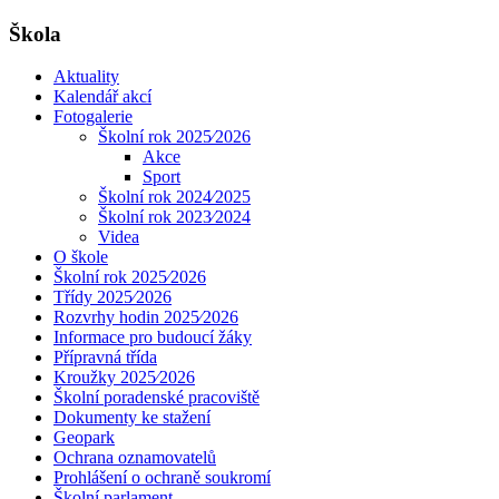
Škola
Aktuality
Kalendář akcí
Fotogalerie
Školní rok 2025⁄2026
Akce
Sport
Školní rok 2024⁄2025
Školní rok 2023⁄2024
Videa
O škole
Školní rok 2025⁄2026
Třídy 2025⁄2026
Rozvrhy hodin 2025⁄2026
Informace pro budoucí žáky
Přípravná třída
Kroužky 2025⁄2026
Školní poradenské pracoviště
Dokumenty ke stažení
Geopark
Ochrana oznamovatelů
Prohlášení o ochraně soukromí
Školní parlament