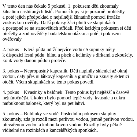
V tento den nás čekalo 5 pokusů. 1. pokusem děti zkoumaly
žilnatinu nasbíraných listů. Pomocí lupy si je pozorně prohlédly
a poté jejich předpoklad o nejsilnější žilnatině pomocí frotáže
voskovkou ověřily. Další pokusy žáci plnili ve skupinkách
a postupně se na stanovištích střídali. Před každým pokusem si děti
přečetly a zodpověděly badatelskou otázku a poté ji pokusem
ověřovaly.
2. pokus – Která půda udrží nejvíce vodu? Skupinky měly
k dispozici lesní půdu, hlínu a písek a kelímky s dírkami a zkoušely,
kolik vody danou půdou proteče.
3. pokus – Nepropustný kapesník. Děti naplnily sklenici až okraj
vodou, daly přes ni látkový kapesník a gumičku a zkusily sklenici
otočit. Všem skupinkách se tento pokus povedl.
4. pokus – Kvasinky a balónek. Tento pokus byl nejtěžší a časově
nejnáročnější. Úkolem bylo pomocí teplé vody, kvasnic a cukru
nafouknout balonek, který byl na pet lahvi.
5. pokus – Bublinky ve vodě. Posledním pokusem skupiny
zkoumaly, zda je rozdíl mezi perlivou vodou, jemně perlivou vodou,
převařenou vodou a kohoutkovou vodou. Rozdíly byly pěkně
viditelné na rozinkách a kancelářských sponkách.