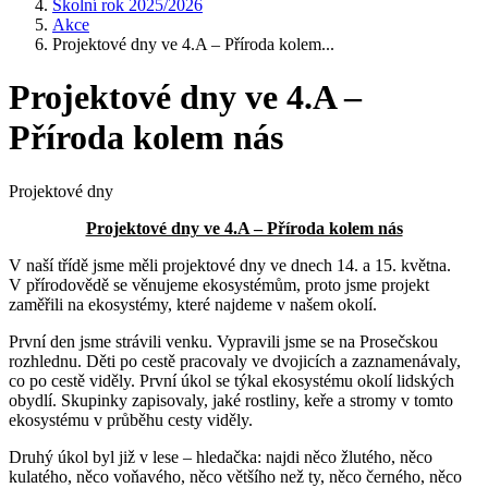
Školní rok 2025/2026
Akce
Projektové dny ve 4.A – Příroda kolem...
Projektové dny ve 4.A –
Příroda kolem nás
Projektové dny
Projektové dny ve 4.A – Příroda kolem nás
V naší třídě jsme měli projektové dny ve dnech 14. a 15. května.
V přírodovědě se věnujeme ekosystémům, proto jsme projekt
zaměřili na ekosystémy, které najdeme v našem okolí.
První den jsme strávili venku. Vypravili jsme se na Prosečskou
rozhlednu. Děti po cestě pracovaly ve dvojicích a zaznamenávaly,
co po cestě viděly. První úkol se týkal ekosystému okolí lidských
obydlí. Skupinky zapisovaly, jaké rostliny, keře a stromy v tomto
ekosystému v průběhu cesty viděly.
Druhý úkol byl již v lese – hledačka: najdi něco žlutého, něco
kulatého, něco voňavého, něco většího než ty, něco černého, něco