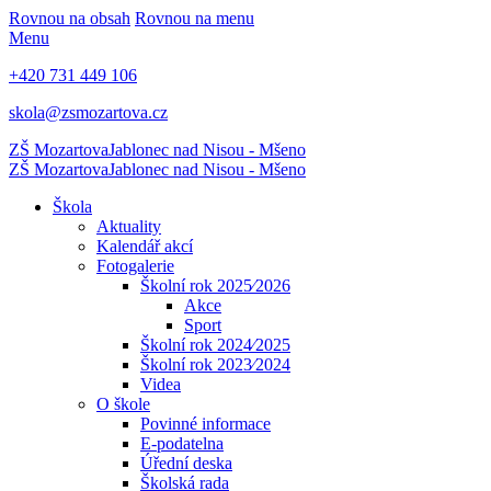
Rovnou na obsah
Rovnou na menu
Menu
+420 731 449 106
skola@zsmozartova.cz
ZŠ Mozartova
Jablonec nad Nisou - Mšeno
ZŠ Mozartova
Jablonec nad Nisou - Mšeno
Škola
Aktuality
Kalendář akcí
Fotogalerie
Školní rok 2025⁄2026
Akce
Sport
Školní rok 2024⁄2025
Školní rok 2023⁄2024
Videa
O škole
Povinné informace
E-podatelna
Úřední deska
Školská rada