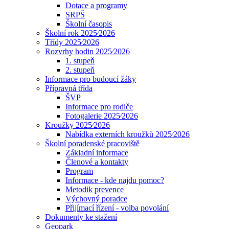
Dotace a programy
SRPŠ
Školní časopis
Školní rok 2025⁄2026
Třídy 2025⁄2026
Rozvrhy hodin 2025⁄2026
1. stupeň
2. stupeň
Informace pro budoucí žáky
Přípravná třída
ŠVP
Informace pro rodiče
Fotogalerie 2025⁄2026
Kroužky 2025⁄2026
Nabídka externích kroužků 2025⁄2026
Školní poradenské pracoviště
Základní informace
Členové a kontakty
Program
Informace - kde najdu pomoc?
Metodik prevence
Výchovný poradce
Přijímací řízení - volba povolání
Dokumenty ke stažení
Geopark