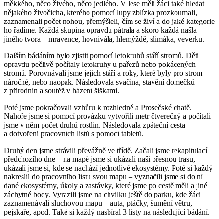
měkkého, něco živého, něco jedlého. V lese měli žáci také hledat
nějakého živočicha, kterého pomocí lupy zblízka prozkoumali,
zaznamenali počet nohou, přemýšleli, čím se živí a do jaké kategorie
ho řadíme. Každá skupina opravdu pátrala a skoro každá našla
jiného tvora – mravence, hovnivála, hlemýždě, slimáka, veverku.
Dalším bádáním bylo zjistit pomocí letokruhů stáří stromů. Děti
opravdu pečlivě počítaly letokruhy u pařezů nebo pokácených
stromů. Porovnávali jsme jejich stáří a roky, které byly pro strom
náročné, nebo naopak. Následovala svačina, stavění domečků
z přírodnin a soutěž v házení šiškami.
Poté jsme pokračovali vzhůru k rozhledně a Prosečské chatě.
Nahoře jsme si pomocí provázku vytvořili metr čtverečný a počítali
jsme v něm počet druhů rostlin. Následovala zpáteční cesta
a dotvoření pracovních listů s pomocí tabletů.
Druhý den jsme strávili převážně ve třídě. Začali jsme rekapitulací
předchozího dne – na mapě jsme si ukázali naši přesnou trasu,
ukázali jsme si, kde se nachází jednotlivé ekosystémy. Poté si každý
nakreslil do pracovního listu svou mapu – vyznačili jsme si do ní
dané ekosystémy, úkoly a zastávky, které jsme po cestě měli a jiné
záchytné body. Vyrazili jsme na chvilku ještě do parku, kde žáci
zaznamenávali sluchovou mapu – auta, ptáčky, šumění větru,
pejskaře, apod. Také si každý nasbíral 3 listy na následující bádání.