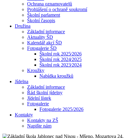
Ochrana oznamovatelů
Prohlášení o ochraně soukromí
Školní parlament
Školní časopis
Družina
Základní informace
Aktuality ŠD
Kalendář akcí ŠD
Fotogalerie ŠD
Školní rok 2025⁄2026
Školní rok 2024⁄2025
Školní rok 2023⁄2024
Kroužky
Nabídka kroužků
Jídelna
Základní informace
Řád školní jídelny
Jídelní lístek
Fotogalerie
Fotogalerie 2025/2026
Kontakty
Kontakty na ZŠ
Napište nám