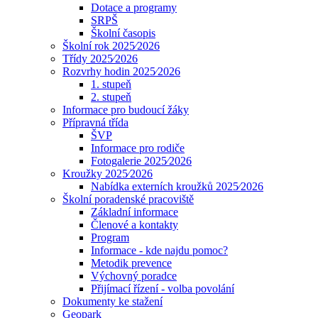
Dotace a programy
SRPŠ
Školní časopis
Školní rok 2025⁄2026
Třídy 2025⁄2026
Rozvrhy hodin 2025⁄2026
1. stupeň
2. stupeň
Informace pro budoucí žáky
Přípravná třída
ŠVP
Informace pro rodiče
Fotogalerie 2025⁄2026
Kroužky 2025⁄2026
Nabídka externích kroužků 2025⁄2026
Školní poradenské pracoviště
Základní informace
Členové a kontakty
Program
Informace - kde najdu pomoc?
Metodik prevence
Výchovný poradce
Přijímací řízení - volba povolání
Dokumenty ke stažení
Geopark