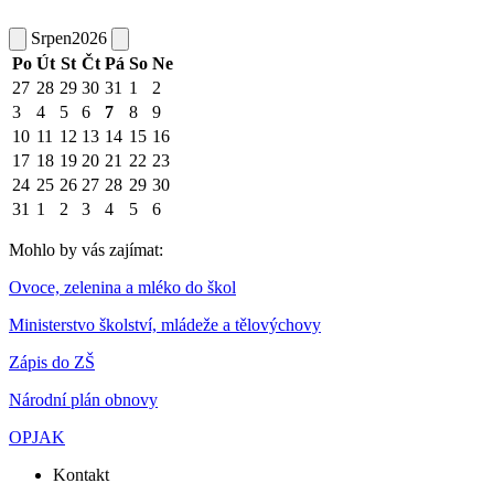
Srpen
2026
Po
Út
St
Čt
Pá
So
Ne
27
28
29
30
31
1
2
3
4
5
6
7
8
9
10
11
12
13
14
15
16
17
18
19
20
21
22
23
24
25
26
27
28
29
30
31
1
2
3
4
5
6
Mohlo by vás zajímat:
Ovoce, zelenina a mléko do škol
Ministerstvo školství, mládeže a tělovýchovy
Zápis do ZŠ
Národní plán obnovy
OPJAK
Kontakt