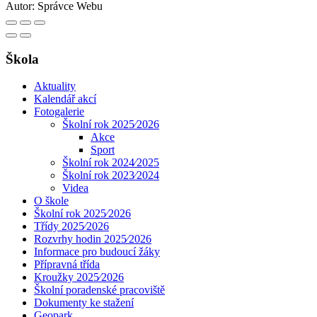
Autor:
Správce Webu
Škola
Aktuality
Kalendář akcí
Fotogalerie
Školní rok 2025⁄2026
Akce
Sport
Školní rok 2024⁄2025
Školní rok 2023⁄2024
Videa
O škole
Školní rok 2025⁄2026
Třídy 2025⁄2026
Rozvrhy hodin 2025⁄2026
Informace pro budoucí žáky
Přípravná třída
Kroužky 2025⁄2026
Školní poradenské pracoviště
Dokumenty ke stažení
Geopark