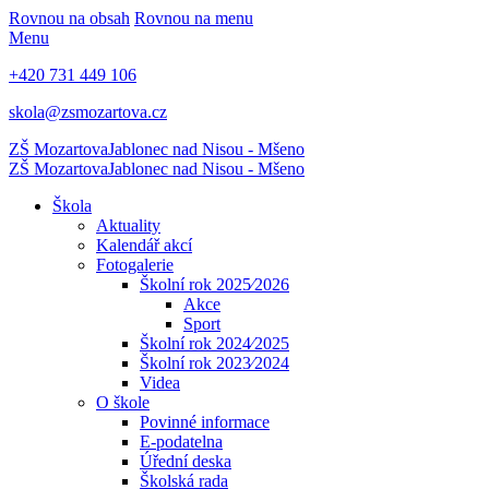
Rovnou na obsah
Rovnou na menu
Menu
+420 731 449 106
skola@zsmozartova.cz
ZŠ Mozartova
Jablonec nad Nisou - Mšeno
ZŠ Mozartova
Jablonec nad Nisou - Mšeno
Škola
Aktuality
Kalendář akcí
Fotogalerie
Školní rok 2025⁄2026
Akce
Sport
Školní rok 2024⁄2025
Školní rok 2023⁄2024
Videa
O škole
Povinné informace
E-podatelna
Úřední deska
Školská rada