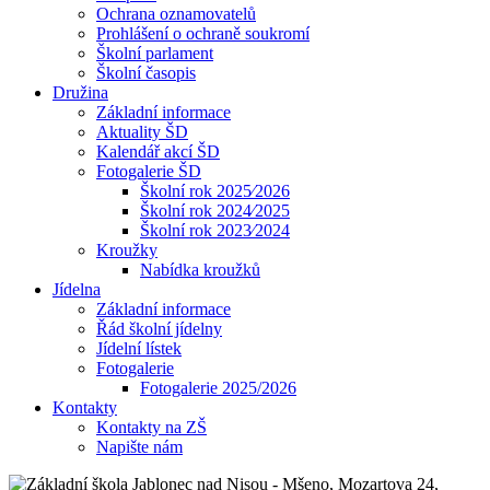
Ochrana oznamovatelů
Prohlášení o ochraně soukromí
Školní parlament
Školní časopis
Družina
Základní informace
Aktuality ŠD
Kalendář akcí ŠD
Fotogalerie ŠD
Školní rok 2025⁄2026
Školní rok 2024⁄2025
Školní rok 2023⁄2024
Kroužky
Nabídka kroužků
Jídelna
Základní informace
Řád školní jídelny
Jídelní lístek
Fotogalerie
Fotogalerie 2025/2026
Kontakty
Kontakty na ZŠ
Napište nám