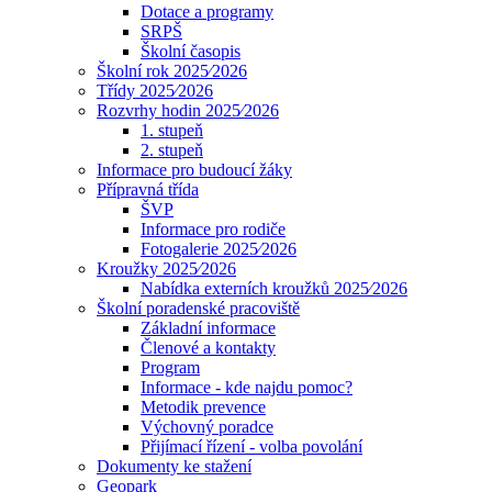
Dotace a programy
SRPŠ
Školní časopis
Školní rok 2025⁄2026
Třídy 2025⁄2026
Rozvrhy hodin 2025⁄2026
1. stupeň
2. stupeň
Informace pro budoucí žáky
Přípravná třída
ŠVP
Informace pro rodiče
Fotogalerie 2025⁄2026
Kroužky 2025⁄2026
Nabídka externích kroužků 2025⁄2026
Školní poradenské pracoviště
Základní informace
Členové a kontakty
Program
Informace - kde najdu pomoc?
Metodik prevence
Výchovný poradce
Přijímací řízení - volba povolání
Dokumenty ke stažení
Geopark