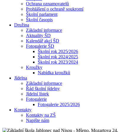
Ochrana oznamovatelů
Prohlášení o ochraně soukromí
Školní parlament
Školní časopis
Družina
Základní informace
Aktuality ŠD
Kalendář akcí ŠD
Fotogalerie ŠD
Školní rok 2025⁄2026
Školní rok 2024⁄2025
Školní rok 2023⁄2024
Kroužky
Nabídka kroužků
Jídelna
Základní informace
Řád školní jídelny
Jídelní lístek
Fotogalerie
Fotogalerie 2025/2026
Kontakty
Kontakty na ZŠ
Napište nám