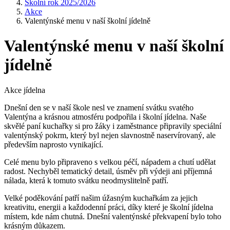
Školní rok 2025/2026
Akce
Valentýnské menu v naší školní jídelně
Valentýnské menu v naší školní
jídelně
Akce jídelna
Dnešní den se v naší škole nesl ve znamení svátku svatého
Valentýna a krásnou atmosféru podpořila i školní jídelna. Naše
skvělé paní kuchařky si pro žáky i zaměstnance připravily speciální
valentýnský pokrm, který byl nejen slavnostně naservírovaný, ale
především naprosto vynikající.
Celé menu bylo připraveno s velkou péčí, nápadem a chutí udělat
radost. Nechyběl tematický detail, úsměv při výdeji ani příjemná
nálada, která k tomuto svátku neodmyslitelně patří.
Velké poděkování patří našim úžasným kuchařkám za jejich
kreativitu, energii a každodenní práci, díky které je školní jídelna
místem, kde nám chutná. Dnešní valentýnské překvapení bylo toho
krásným důkazem.