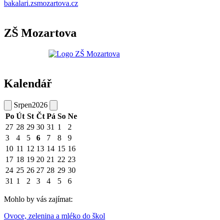
bakalari.zsmozartova.cz
ZŠ Mozartova
Kalendář
Srpen
2026
Po
Út
St
Čt
Pá
So
Ne
27
28
29
30
31
1
2
3
4
5
6
7
8
9
10
11
12
13
14
15
16
17
18
19
20
21
22
23
24
25
26
27
28
29
30
31
1
2
3
4
5
6
Mohlo by vás zajímat:
Ovoce, zelenina a mléko do škol