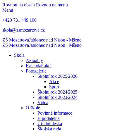
Rovnou na obsah
Rovnou na menu
Menu
+420 731 449 106
skola@zsmozartova.cz
ZŠ Mozartova
Jablonec nad Nisou - Mšeno
ZŠ Mozartova
Jablonec nad Nisou - Mšeno
Škola
Aktuality
Kalendář akcí
Fotogalerie
Školní rok 2025⁄2026
Akce
Sport
Školní rok 2024⁄2025
Školní rok 2023⁄2024
Videa
O škole
Povinné informace
E-podatelna
Úřední deska
Školská rada