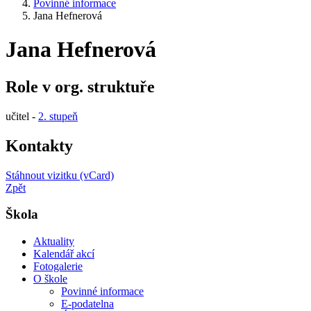
Povinné informace
Jana Hefnerová
Jana Hefnerová
Role v org. struktuře
učitel -
2. stupeň
Kontakty
Stáhnout vizitku (vCard)
Zpět
Škola
Aktuality
Kalendář akcí
Fotogalerie
O škole
Povinné informace
E-podatelna