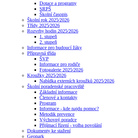
Dotace a programy
SRPŠ
Školní časopis
Školní rok 2025⁄2026
Třídy 2025⁄2026
Rozvrhy hodin 2025⁄2026
1. stupeň
2. stupeň
Informace pro budoucí žáky
Přípravná třída
ŠVP
Informace pro rodiče
Fotogalerie 2025⁄2026
Kroužky 2025⁄2026
Nabídka externích kroužků 2025⁄2026
Školní poradenské pracoviště
Základní informace
Členové a kontakty
Program
Informace - kde najdu pomoc?
Metodik prevence
Výchovný poradce
Přijímací řízení - volba povolání
Dokumenty ke stažení
Geopark