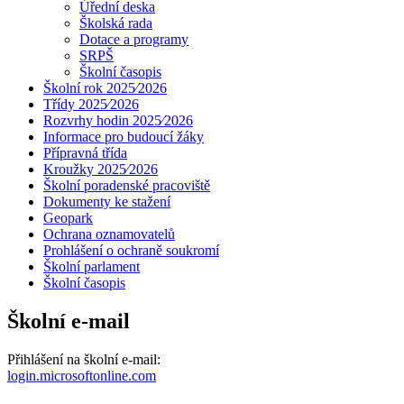
Úřední deska
Školská rada
Dotace a programy
SRPŠ
Školní časopis
Školní rok 2025⁄2026
Třídy 2025⁄2026
Rozvrhy hodin 2025⁄2026
Informace pro budoucí žáky
Přípravná třída
Kroužky 2025⁄2026
Školní poradenské pracoviště
Dokumenty ke stažení
Geopark
Ochrana oznamovatelů
Prohlášení o ochraně soukromí
Školní parlament
Školní časopis
Školní e-mail
Přihlášení na školní e-mail:
login.microsoftonline.com