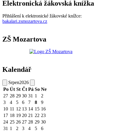
Elektronická žákovská knížka
Přihlášení k elektronické žákovské knížce:
bakalari.zsmozartova.cz
ZŠ Mozartova
Kalendář
Srpen
2026
Po
Út
St
Čt
Pá
So
Ne
27
28
29
30
31
1
2
3
4
5
6
7
8
9
10
11
12
13
14
15
16
17
18
19
20
21
22
23
24
25
26
27
28
29
30
31
1
2
3
4
5
6