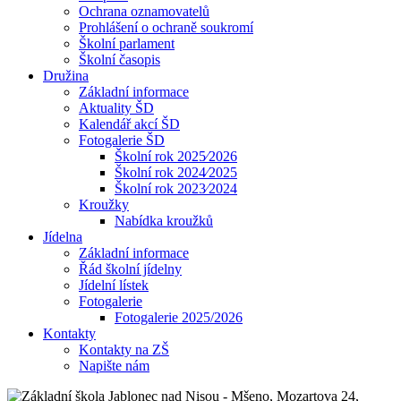
Ochrana oznamovatelů
Prohlášení o ochraně soukromí
Školní parlament
Školní časopis
Družina
Základní informace
Aktuality ŠD
Kalendář akcí ŠD
Fotogalerie ŠD
Školní rok 2025⁄2026
Školní rok 2024⁄2025
Školní rok 2023⁄2024
Kroužky
Nabídka kroužků
Jídelna
Základní informace
Řád školní jídelny
Jídelní lístek
Fotogalerie
Fotogalerie 2025/2026
Kontakty
Kontakty na ZŠ
Napište nám