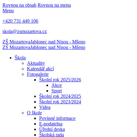
Rovnou na obsah
Rovnou na menu
Menu
+420 731 449 106
skola@zsmozartova.cz
ZŠ Mozartova
Jablonec nad Nisou - Mšeno
ZŠ Mozartova
Jablonec nad Nisou - Mšeno
Škola
Aktuality
Kalendář akcí
Fotogalerie
Školní rok 2025⁄2026
Akce
Sport
Školní rok 2024⁄2025
Školní rok 2023⁄2024
Videa
O škole
Povinné informace
E-podatelna
Úřední deska
Školská rada