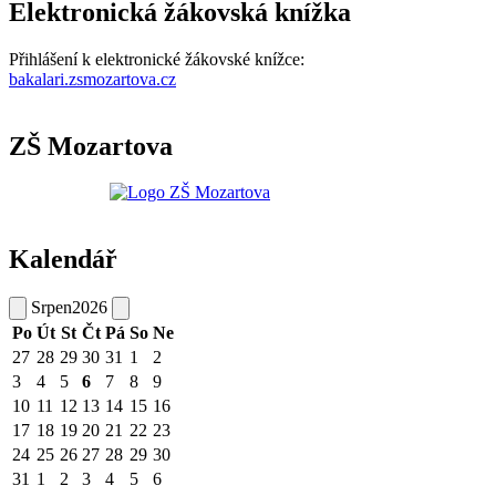
Elektronická žákovská knížka
Přihlášení k elektronické žákovské knížce:
bakalari.zsmozartova.cz
ZŠ Mozartova
Kalendář
Srpen
2026
Po
Út
St
Čt
Pá
So
Ne
27
28
29
30
31
1
2
3
4
5
6
7
8
9
10
11
12
13
14
15
16
17
18
19
20
21
22
23
24
25
26
27
28
29
30
31
1
2
3
4
5
6