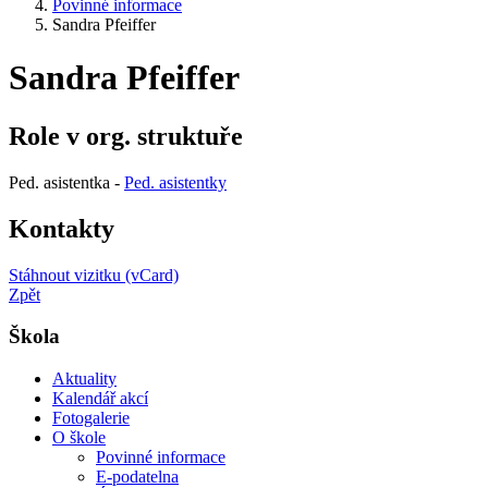
Povinné informace
Sandra Pfeiffer
Sandra Pfeiffer
Role v org. struktuře
Ped. asistentka -
Ped. asistentky
Kontakty
Stáhnout vizitku (vCard)
Zpět
Škola
Aktuality
Kalendář akcí
Fotogalerie
O škole
Povinné informace
E-podatelna