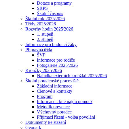
Dotace a programy
SRPŠ
Školní časopis
Školní rok 2025⁄2026
Třídy 2025⁄2026
Rozvrhy hodin 2025⁄2026
1. stupeň
2. stupeň
Informace pro budoucí žáky
Přípravná třída
ŠVP
Informace pro rodiče
Fotogalerie 2025⁄2026
Kroužky 2025⁄2026
Nabídka externích kroužků 2025⁄2026
Školní poradenské pracoviště
Základní informace
Členové a kontakty
Program
Informace - kde najdu pomoc?
Metodik prevence
Výchovný poradce
Přijímací řízení - volba povolání
Dokumenty ke stažení
Geopark