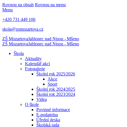
Rovnou na obsah
Rovnou na menu
Menu
+420 731 449 106
skola@zsmozartova.cz
ZŠ Mozartova
Jablonec nad Nisou - Mšeno
ZŠ Mozartova
Jablonec nad Nisou - Mšeno
Škola
Aktuality
Kalendář akcí
Fotogalerie
Školní rok 2025⁄2026
Akce
Sport
Školní rok 2024⁄2025
Školní rok 2023⁄2024
Videa
O škole
Povinné informace
E-podatelna
Úřední deska
Školská rada