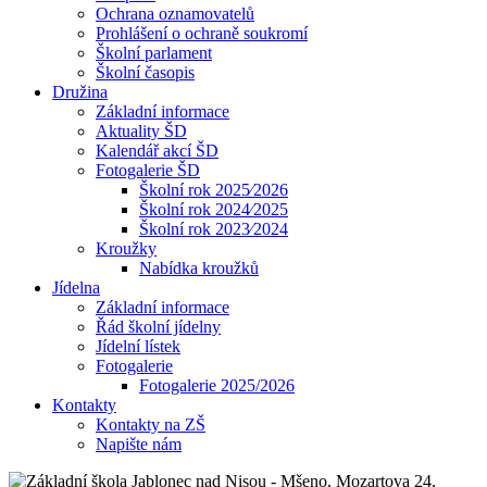
Ochrana oznamovatelů
Prohlášení o ochraně soukromí
Školní parlament
Školní časopis
Družina
Základní informace
Aktuality ŠD
Kalendář akcí ŠD
Fotogalerie ŠD
Školní rok 2025⁄2026
Školní rok 2024⁄2025
Školní rok 2023⁄2024
Kroužky
Nabídka kroužků
Jídelna
Základní informace
Řád školní jídelny
Jídelní lístek
Fotogalerie
Fotogalerie 2025/2026
Kontakty
Kontakty na ZŠ
Napište nám