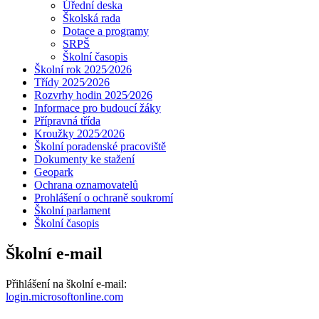
Úřední deska
Školská rada
Dotace a programy
SRPŠ
Školní časopis
Školní rok 2025⁄2026
Třídy 2025⁄2026
Rozvrhy hodin 2025⁄2026
Informace pro budoucí žáky
Přípravná třída
Kroužky 2025⁄2026
Školní poradenské pracoviště
Dokumenty ke stažení
Geopark
Ochrana oznamovatelů
Prohlášení o ochraně soukromí
Školní parlament
Školní časopis
Školní e-mail
Přihlášení na školní e-mail:
login.microsoftonline.com