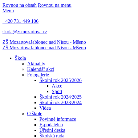
Rovnou na obsah
Rovnou na menu
Menu
+420 731 449 106
skola@zsmozartova.cz
ZŠ Mozartova
Jablonec nad Nisou - Mšeno
ZŠ Mozartova
Jablonec nad Nisou - Mšeno
Škola
Aktuality
Kalendář akcí
Fotogalerie
Školní rok 2025⁄2026
Akce
Sport
Školní rok 2024⁄2025
Školní rok 2023⁄2024
Videa
O škole
Povinné informace
E-podatelna
Úřední deska
Školská rada