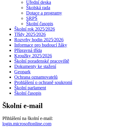
Úřední deska
Školská rada
Dotace a programy
SRPŠ
Školní časopis
Školní rok 2025⁄2026
Třídy 2025⁄2026
Rozvrhy hodin 2025⁄2026
Informace pro budoucí žáky
Přípravná třída
Kroužky 2025⁄2026
Školní poradenské pracoviště
Dokumenty ke stažení
Geopark
Ochrana oznamovatelů
Prohlášení o ochraně soukromí
Školní parlament
Školní časopis
Školní e-mail
Přihlášení na školní e-mail:
login.microsoftonline.com