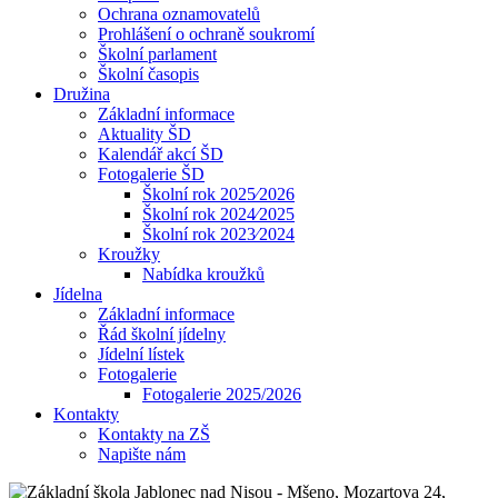
Ochrana oznamovatelů
Prohlášení o ochraně soukromí
Školní parlament
Školní časopis
Družina
Základní informace
Aktuality ŠD
Kalendář akcí ŠD
Fotogalerie ŠD
Školní rok 2025⁄2026
Školní rok 2024⁄2025
Školní rok 2023⁄2024
Kroužky
Nabídka kroužků
Jídelna
Základní informace
Řád školní jídelny
Jídelní lístek
Fotogalerie
Fotogalerie 2025/2026
Kontakty
Kontakty na ZŠ
Napište nám