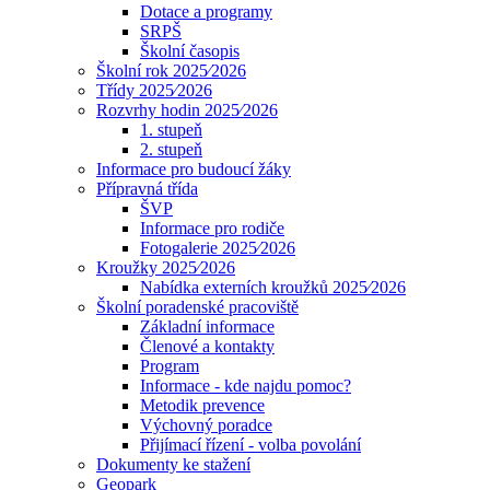
Dotace a programy
SRPŠ
Školní časopis
Školní rok 2025⁄2026
Třídy 2025⁄2026
Rozvrhy hodin 2025⁄2026
1. stupeň
2. stupeň
Informace pro budoucí žáky
Přípravná třída
ŠVP
Informace pro rodiče
Fotogalerie 2025⁄2026
Kroužky 2025⁄2026
Nabídka externích kroužků 2025⁄2026
Školní poradenské pracoviště
Základní informace
Členové a kontakty
Program
Informace - kde najdu pomoc?
Metodik prevence
Výchovný poradce
Přijímací řízení - volba povolání
Dokumenty ke stažení
Geopark