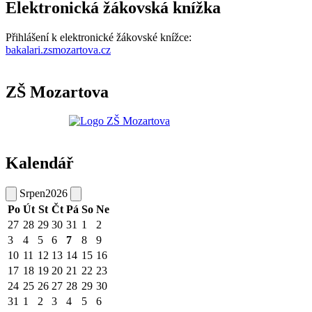
Elektronická žákovská knížka
Přihlášení k elektronické žákovské knížce:
bakalari.zsmozartova.cz
ZŠ Mozartova
Kalendář
Srpen
2026
Po
Út
St
Čt
Pá
So
Ne
27
28
29
30
31
1
2
3
4
5
6
7
8
9
10
11
12
13
14
15
16
17
18
19
20
21
22
23
24
25
26
27
28
29
30
31
1
2
3
4
5
6