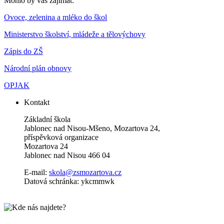
Mohlo by vás zajímat:
Ovoce, zelenina a mléko do škol
Ministerstvo školství, mládeže a tělovýchovy
Zápis do ZŠ
Národní plán obnovy
OPJAK
Kontakt
Základní škola
Jablonec nad Nisou-Mšeno, Mozartova 24,
příspěvková organizace
Mozartova 24
Jablonec nad Nisou 466 04
E-mail:
skola@zsmozartova.cz
Datová schránka: ykcmmwk