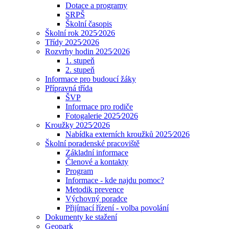
Dotace a programy
SRPŠ
Školní časopis
Školní rok 2025⁄2026
Třídy 2025⁄2026
Rozvrhy hodin 2025⁄2026
1. stupeň
2. stupeň
Informace pro budoucí žáky
Přípravná třída
ŠVP
Informace pro rodiče
Fotogalerie 2025⁄2026
Kroužky 2025⁄2026
Nabídka externích kroužků 2025⁄2026
Školní poradenské pracoviště
Základní informace
Členové a kontakty
Program
Informace - kde najdu pomoc?
Metodik prevence
Výchovný poradce
Přijímací řízení - volba povolání
Dokumenty ke stažení
Geopark