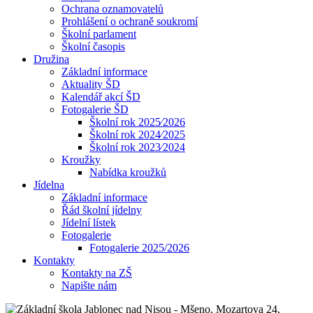
Ochrana oznamovatelů
Prohlášení o ochraně soukromí
Školní parlament
Školní časopis
Družina
Základní informace
Aktuality ŠD
Kalendář akcí ŠD
Fotogalerie ŠD
Školní rok 2025⁄2026
Školní rok 2024⁄2025
Školní rok 2023⁄2024
Kroužky
Nabídka kroužků
Jídelna
Základní informace
Řád školní jídelny
Jídelní lístek
Fotogalerie
Fotogalerie 2025/2026
Kontakty
Kontakty na ZŠ
Napište nám