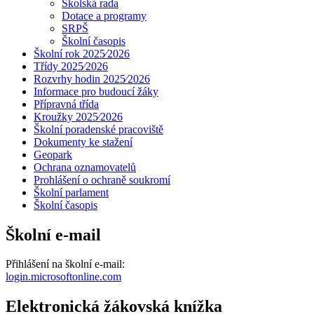
Školská rada
Dotace a programy
SRPŠ
Školní časopis
Školní rok 2025⁄2026
Třídy 2025⁄2026
Rozvrhy hodin 2025⁄2026
Informace pro budoucí žáky
Přípravná třída
Kroužky 2025⁄2026
Školní poradenské pracoviště
Dokumenty ke stažení
Geopark
Ochrana oznamovatelů
Prohlášení o ochraně soukromí
Školní parlament
Školní časopis
Školní e-mail
Přihlášení na školní e-mail:
login.microsoftonline.com
Elektronická žákovská knížka