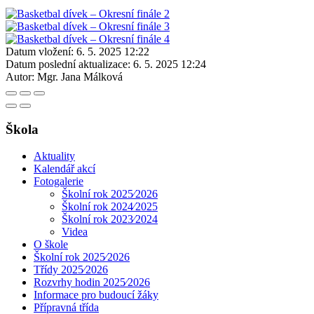
Datum vložení:
6. 5. 2025 12:22
Datum poslední aktualizace:
6. 5. 2025 12:24
Autor:
Mgr. Jana Málková
Škola
Aktuality
Kalendář akcí
Fotogalerie
Školní rok 2025⁄2026
Školní rok 2024⁄2025
Školní rok 2023⁄2024
Videa
O škole
Školní rok 2025⁄2026
Třídy 2025⁄2026
Rozvrhy hodin 2025⁄2026
Informace pro budoucí žáky
Přípravná třída