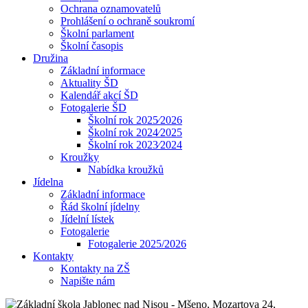
Ochrana oznamovatelů
Prohlášení o ochraně soukromí
Školní parlament
Školní časopis
Družina
Základní informace
Aktuality ŠD
Kalendář akcí ŠD
Fotogalerie ŠD
Školní rok 2025⁄2026
Školní rok 2024⁄2025
Školní rok 2023⁄2024
Kroužky
Nabídka kroužků
Jídelna
Základní informace
Řád školní jídelny
Jídelní lístek
Fotogalerie
Fotogalerie 2025/2026
Kontakty
Kontakty na ZŠ
Napište nám