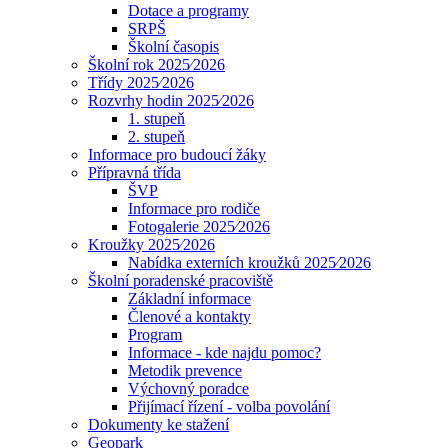
Dotace a programy
SRPŠ
Školní časopis
Školní rok 2025⁄2026
Třídy 2025⁄2026
Rozvrhy hodin 2025⁄2026
1. stupeň
2. stupeň
Informace pro budoucí žáky
Přípravná třída
ŠVP
Informace pro rodiče
Fotogalerie 2025⁄2026
Kroužky 2025⁄2026
Nabídka externích kroužků 2025⁄2026
Školní poradenské pracoviště
Základní informace
Členové a kontakty
Program
Informace - kde najdu pomoc?
Metodik prevence
Výchovný poradce
Přijímací řízení - volba povolání
Dokumenty ke stažení
Geopark