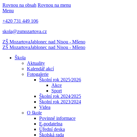
Rovnou na obsah
Rovnou na menu
Menu
+420 731 449 106
skola@zsmozartova.cz
ZŠ Mozartova
Jablonec nad Nisou - Mšeno
ZŠ Mozartova
Jablonec nad Nisou - Mšeno
Škola
Aktuality
Kalendář akcí
Fotogalerie
Školní rok 2025⁄2026
Akce
Sport
Školní rok 2024⁄2025
Školní rok 2023⁄2024
Videa
O škole
Povinné informace
E-podatelna
Úřední deska
Školská rada